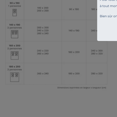
à tout mo
Bien sûr on