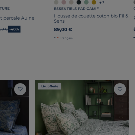
+3
ATURE
ESSENTIELS PAR CAMIF
Housse de couette coton bio Fil &
it percale Aulne
Sens
89,00 €
en prix
,00 €
-40%
Français
Liv. offerte