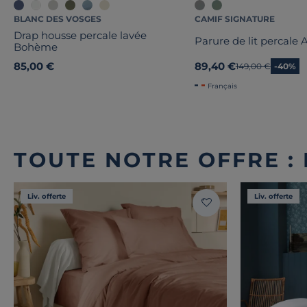
BLANC DES VOSGES
CAMIF SIGNATURE
Drap housse percale lavée
Parure de lit percale
Bohème
85,00 €
89,40 €
Ancien prix
149,00 €
-40%
Français
TOUTE NOTRE OFFRE :
Liv. offerte
Liv. offerte