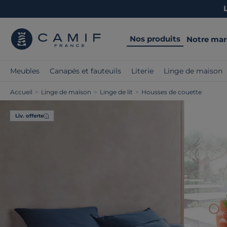
Nos produits
Notre ma
Meubles
Canapés et fauteuils
Literie
Linge de maison
Accueil
>
Linge de maison
>
Linge de lit
>
Housses de couette
Liv. offerte