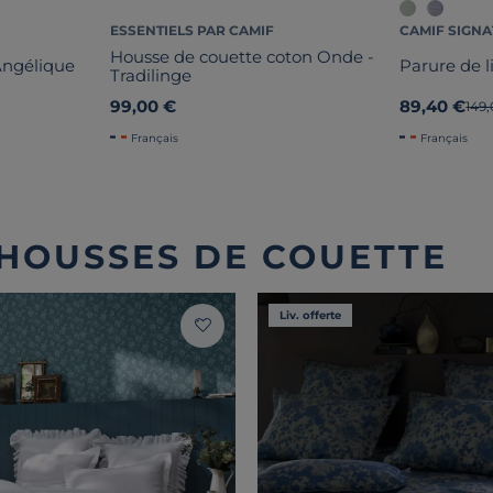
ESSENTIELS PAR CAMIF
CAMIF SIGN
Housse de couette coton Onde -
 Angélique
Parure de l
Tradilinge
99,00 €
89,40 €
Anci
149
Français
Français
 HOUSSES DE COUETTE
Liv. offerte