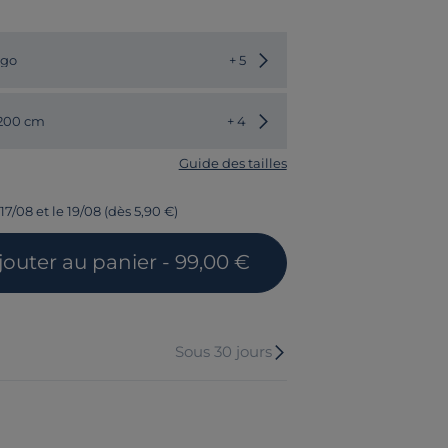
Choisir une autre couleur
igo
+ 5
Choisir une autre dimension
 200 cm
+ 4
Guide des tailles
17/08 et le 19/08 (dès 5,90 €)
jouter
au panier
- 99,00 €
Sous 30 jours