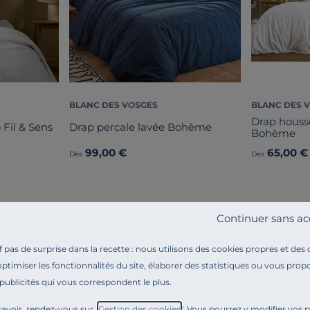
BLANC DES VOSGES
BLANC DES 
Drap houss
 Fil & Sens
Drap percale lavée Bohème
Bohème
99,00 €
65,00 €
Dès
Dès
Continuer sans ac
pas de surprise dans la recette : nous utilisons des cookies propres et des
optimiser les fonctionnalités du site, élaborer des statistiques ou vous propo
 publicités qui vous correspondent le plus.
Référence : 100338264784
Vivez au travers des différents coloris que vous offre 
avoir, rendez-vous sur "
Gestion des cookies
". Vous pourrez y modifier vos 