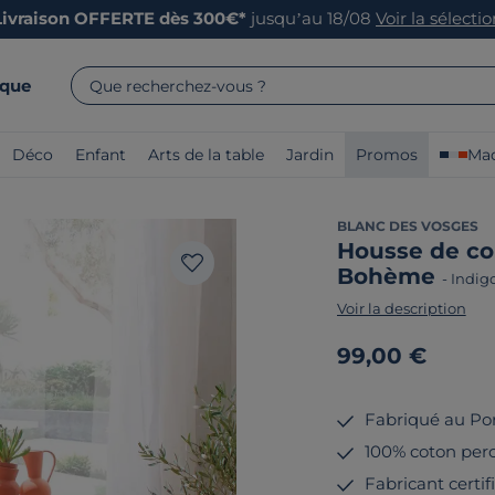
Livraison OFFERTE dès 300€*
jusqu’au 18/08
Voir la sélecti
rque
Que recherchez-vous ?
Déco
Enfant
Arts de la table
Jardin
Promos
Mad
BLANC DES VOSGES
Housse de co
Bohème
-
Indig
Voir la description
99,00 €
Fabriqué au Po
100% coton perca
Fabricant certi