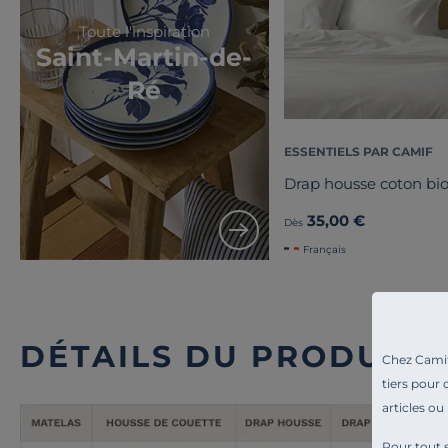
Toute l'inspiration
Saint-Martin-de-
Ré
ESSENTIELS PAR CAMIF
Drap housse coton bio
35,00 €
Dès
Français
DÉTAILS DU PRODUIT
Chez Camif 
tiers pour 
articles ou
Pour tout s