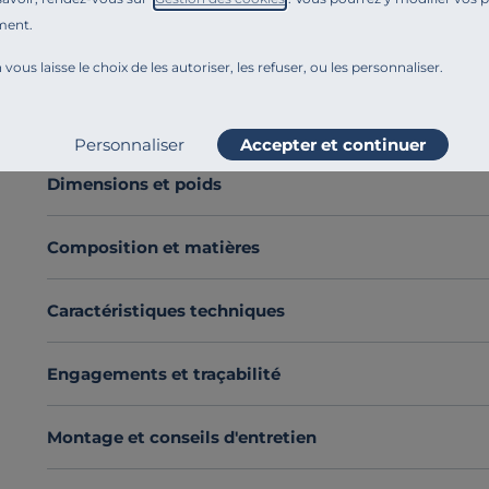
lavée, à partir de toile 80 fils/cm², ce qui lui confère 
ment.
épreuve. Cette housse de couette est constituée de longu
 vous laisse le choix de les autoriser, les refuser, ou les personnaliser.
résistant.
Découvrez toute notre sélection :
Housses de couette
Voir plus
Personnaliser
Accepter et continuer
Dimensions et poids
Composition et matières
Caractéristiques techniques
Engagements et traçabilité
Montage et conseils d'entretien