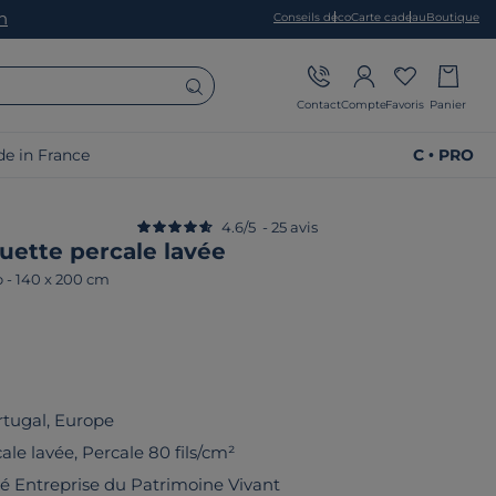
on
Conseils déco
Carte cadeau
Boutique
Contact
Compte
Favoris
Panier
e in France
C • PRO
4.6
/
5
-
25
avis
uette percale lavée
o
-
140 x 200 cm
rtugal, Europe
le lavée, Percale 80 fils/cm²
fié Entreprise du Patrimoine Vivant