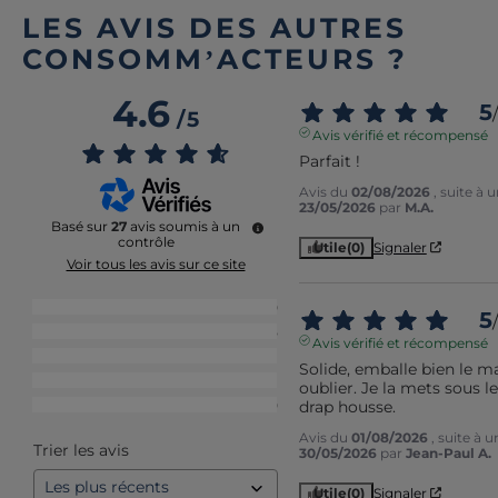
LES AVIS DES AUTRES
CONSOMM’ACTEURS ?
4.6
5
/
/
5
Avis vérifié et récompensé
Parfait !
Avis du
02/08/2026
, suite à
23/05/2026
par
M.A.
Basé sur
27
avis soumis à un
contrôle
Utile
(0)
Signaler
Voir tous les avis sur ce site
5
étoiles
20
5
/
4
étoiles
5
Avis vérifié et récompensé
3
étoiles
1
Solide, emballe bien le mat
2
étoiles
1
oublier. Je la mets sous le
drap housse.
1
étoile
0
Avis du
01/08/2026
, suite à 
Trier les avis
30/05/2026
par
Jean-Paul A.
Utile
(0)
Signaler