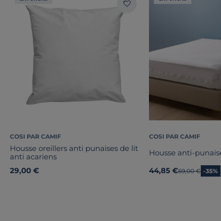
COSI PAR CAMIF
COSI PAR CAMIF
Housse oreillers anti punaises de lit
Housse anti-punaise 
anti acariens
29,00 €
44,85 €
Ancien prix
69,00 €
-35%