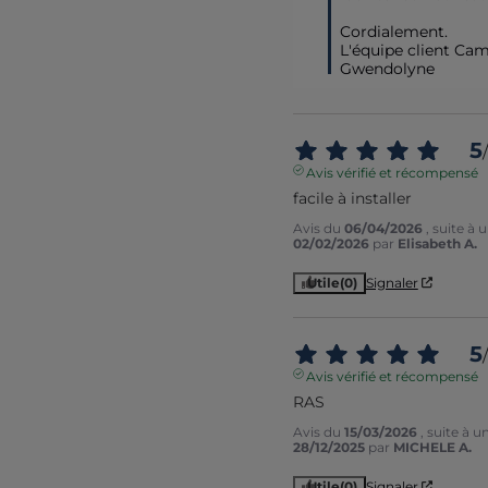
Cordialement.

L'équipe client Cami
Gwendolyne
5
/
Avis vérifié et récompensé
facile à installer
Avis du
06/04/2026
, suite à
02/02/2026
par
Elisabeth A.
Utile
(0)
Signaler
5
/
Avis vérifié et récompensé
RAS
Avis du
15/03/2026
, suite à 
28/12/2025
par
MICHELE A.
Utile
(0)
Signaler