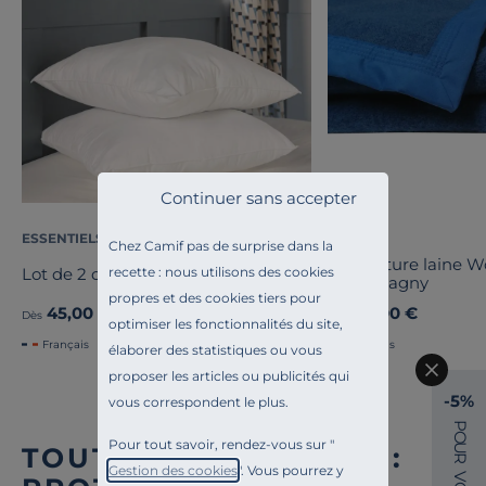
Continuer sans accepter
ESSENTIELS PAR CAMIF
OURSON
Chez Camif pas de surprise dans la
Couverture laine 
Lot de 2 oreillers Pacôme
recette : nous utilisons des cookies
Champagny
propres et des cookies tiers pour
45,00 €
89,00 €
Dès
Dès
optimiser les fonctionnalités du site,
Français
Français
élaborer des statistiques ou vous
proposer les articles ou publicités qui
-5%
vous correspondent le plus.
P
O
Pour tout savoir, rendez-vous sur "
U
TOUTE NOTRE OFFRE :
R
Gestion des cookies
". Vous pourrez y
V