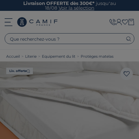
Livraison OFFERTE dès 300€*
jusqu’au
18/08
Voir la sélection
Que recherchez-vous ?
Accueil
>
Literie
>
Equipement du lit
>
Protèges matelas
Liv. offerte