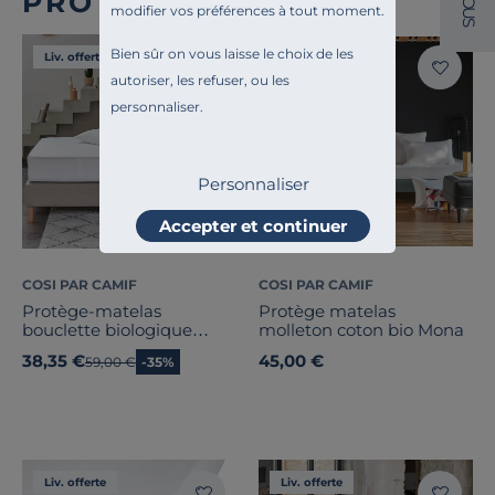
PROTÈGES MATELAS
O
modifier vos préférences à tout moment.
U
S
Bien sûr on vous laisse le choix de les
Liv. offerte
Liv. offerte
autoriser, les refuser, ou les
personnaliser.
Personnaliser
Accepter et continuer
COSI PAR CAMIF
COSI PAR CAMIF
Protège-matelas
Protège matelas
bouclette biologique
molleton coton bio Mona
imperméable Bérénice
38,35 €
45,00 €
Ancien prix
59,00 €
-35%
Liv. offerte
Liv. offerte