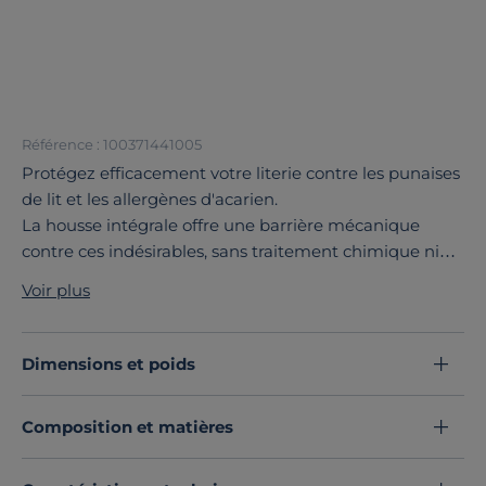
Référence : 100371441005
Protégez efficacement votre literie contre les punaises
de lit et les allergènes d'acarien.
La housse intégrale offre une barrière mécanique
contre ces indésirables, sans traitement chimique ni
enduction, simplement grâce à sa construction en
Voir plus
intissé très serré.
Doux et respirant, le tissu de la housse reste
performant même après des lavages répétés à 60°.
Dimensions et poids
Découvrez toute notre sélection :
Protèges matelas
Composition et matières