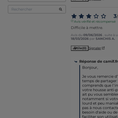
3
/
Avis vérifié et récompensé
Difficile à mettre.
Avis du
09/06/2026
, suite à
18/03/2026
par
SANCHIS A.
Utile
(0)
Signaler
Réponse de
camif.fr
Bonjour,

Je vous remercie d’a
temps de partager v
comprends que l’ins
votre housse anti-pu
ait pu vous sembler d
notamment si votre
lourd et peu maniab
pas à nous contacte
besoin d'aide ou de 
faciliter son utilisati