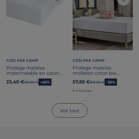
COSI PAR CAMIF
COSI PAR CAMIF
Protège matelas
Protège matelas
imperméable en coton
molleton coton bio
issu de l'agriculture
matelas épais Coralie
23,40 €
57,85 €
Ancien prix
39,00 €
-40%
Ancien prix
89,00 €
-35%
biologique Ivana
Français
Voir tout