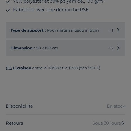
70% polyester et 30% polyamide., 100 g/m²
Fabricant avec une démarche RSE
Choisir
Type de support :
Pour matelas jusqu'à 15 cm
+ 1
Choisir
Dimension :
90 x 190 cm
+ 2
Livraison
entre le 08/08 et le 11/08 (dès 3,90 €)
Disponibilité
En stock
Retours
Sous 30 jours