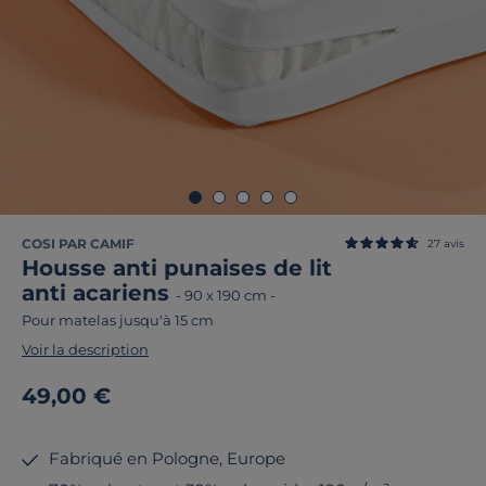
COSI PAR CAMIF
27
avis
Housse anti punaises de lit
anti acariens
-
90 x 190 cm
-
Pour matelas jusqu'à 15 cm
Voir la description
49,00 €
Fabriqué en Pologne, Europe