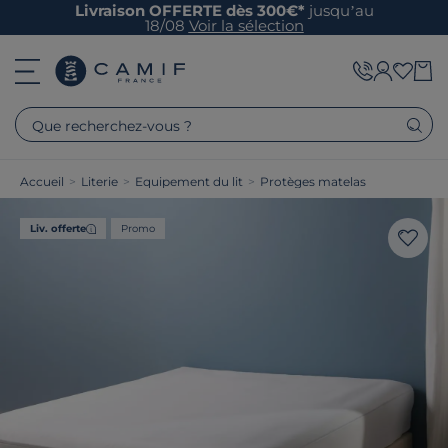
Livraison OFFERTE dès 300€*
jusqu’au
18/08
Voir la sélection
Que recherchez-vous ?
Accueil
>
Literie
>
Equipement du lit
>
Protèges matelas
Liv. offerte
Promo