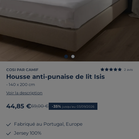
COSI PAR CAMIF
2
avis
Housse anti-punaise de lit Isis
-
140 x 200 cm
Voir la description
Nouveau prix
44,85 €
Ancien prix
69,00 €
-35%
jusqu'au 03/09/2026
Fabriqué au Portugal, Europe
Jersey 100%