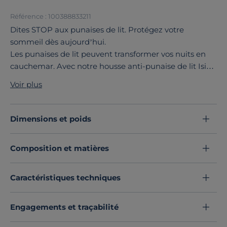
Référence : 100388833211
Dites STOP aux punaises de lit. Protégez votre
sommeil dès aujourd’hui.
Les punaises de lit peuvent transformer vos nuits en
cauchemar. Avec notre housse anti-punaise de lit Isis,
offrez-vous une barrière totale, efficace et durable
Voir plus
contre ces envahisseurs invisibles.
Protection intégrale, elle enveloppe le matelas à 100 %
pour empêcher les punaises d’entrer, mais pas
Dimensions et poids
seulement ! Adieu les acariens aussi.
Fermeture zippée sur deux côtés avec système de
Composition et matières
blocage sécurisé pour une étanchéité parfaite.
Parfaite en prévention avec notre housse Isis, vous
dormez enfin tranquille !
Caractéristiques techniques
Elle s'adapte aux matelas avec une hauteur maxi de
25cm.
Engagements et traçabilité
Découvrez toute notre sélection :
Protèges matelas