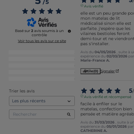
5
/
/
5
Avis vérifié
elle est un peu grande pou
mon matelas de lit 
médicalisé sinon elle est 
parfaite. j'espère que les 
Basé sur
2
avis soumis à un
vilaines bestioles feront 
contrôle
demi-tour et ne viendront
Voir tous les avis sur ce site
pas s'installer.
Avis du
04/05/2026
, suite à 
5
étoiles
2
expérience du
02/03/2026
pa
4
étoiles
0
Marie-France A.
3
étoiles
0
Utile
(0)
Signaler
2
étoiles
0
1
étoile
0
5
/
Trier les avis
Avis vérifié et récompensé
facile à enfiler sur le 
matelas, confection bien 
pensée et matière agréab
Avis du
31/03/2026
, suite à u
expérience du
05/01/2026
par
CATHERINE A.