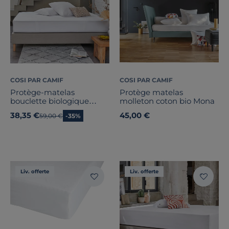
COSI PAR CAMIF
COSI PAR CAMIF
Protège-matelas
Protège matelas
bouclette biologique
molleton coton bio Mona
imperméable Bérénice
38,35 €
45,00 €
Ancien prix
59,00 €
-35%
Liv. offerte
Liv. offerte