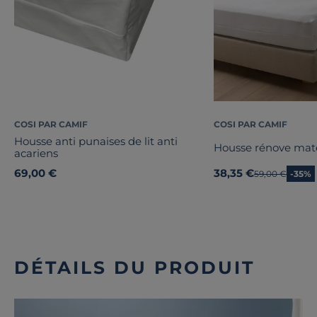
COSI PAR CAMIF
COSI PAR CAMIF
Housse anti punaises de lit anti
Housse rénove mate
acariens
69,00 €
38,35 €
Ancien prix
59,00 €
-35%
DÉTAILS DU PRODUIT