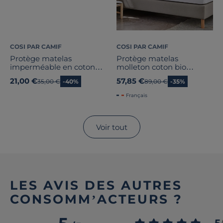
COSI PAR CAMIF
COSI PAR CAMIF
Protège matelas
Protège matelas
imperméable en coton
molleton coton bio
issu de l'agriculture
matelas épais Coralie
21,00 €
57,85 €
Ancien prix
35,00 €
-40%
Ancien prix
89,00 €
-35%
biologique Ivana
Français
Voir tout
LES AVIS DES AUTRES
CONSOMM’ACTEURS ?
5