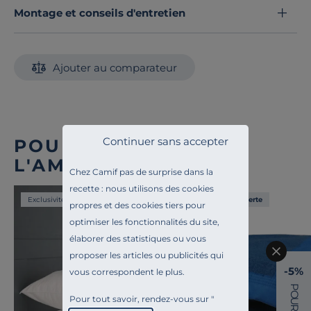
Montage et conseils d'entretien
Ajouter au comparateur
Continuer sans accepter
POUR COMPLÉTER
L'AMBIANCE
Chez Camif pas de surprise dans la
recette : nous utilisons des cookies
Exclusivité
Liv. offerte
propres et des cookies tiers pour
optimiser les fonctionnalités du site,
élaborer des statistiques ou vous
proposer les articles ou publicités qui
-5%
vous correspondent le plus.
P
O
Pour tout savoir, rendez-vous sur "
U
R