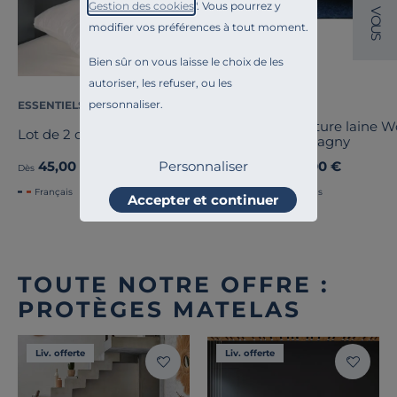
Gestion des cookies
". Vous pourrez y
V
O
modifier vos préférences à tout moment.
U
S
Bien sûr on vous laisse le choix de les
autoriser, les refuser, ou les
personnaliser.
ESSENTIELS PAR CAMIF
OURSON
Couverture laine 
Lot de 2 oreillers Pacôme
Champagny
Personnaliser
45,00 €
89,00 €
Dès
Dès
Français
Français
Accepter et continuer
TOUTE NOTRE OFFRE :
PROTÈGES MATELAS
Liv. offerte
Liv. offerte