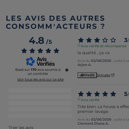
LES AVIS DES AUTRES
CONSOMM’ACTEURS ?
4.8
3
/
/
5
Avis vérifié et récompensé
la qualité , ça va
Avis du
02/06/2026
, suite à
Arjen A.
Basé sur
170
avis soumis à
un contrôle
Utile
(0)
Signaler
Voir tous les avis sur ce site
5
étoiles
149
5
/
4
étoiles
17
Avis vérifié
3
étoiles
1
Très bien. La house a effe
2
étoiles
1
premier lavage.
1
étoile
2
Avis du
02/06/2026
, suite à
Clement Diana A.
Trier les avis