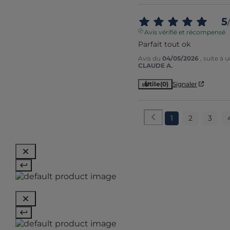
5
/
Avis vérifié et récompensé
Parfait tout ok
Avis du
04/05/2026
, suite à
CLAUDE A.
Utile
(0)
Signaler
1
2
3