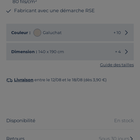
80 fils/cm²
Fabricant avec une démarche RSE
Choisir
Couleur :
Galuchat
+ 10
Choisir
Dimension :
140 x 190 cm
+ 4
Guide des tailles
Livraison
entre le 12/08 et le 18/08 (dès 3,90 €)
Disponibilité
En stock
Retours
Sous 30 jours