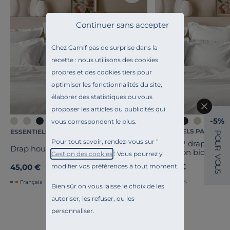
Continuer sans accepter
Chez Camif pas de surprise dans la
recette : nous utilisons des cookies
propres et des cookies tiers pour
optimiser les fonctionnalités du site,
élaborer des statistiques ou vous
proposer les articles ou publicités qui
-5%
+4
vous correspondent le plus.
ESSENTIELS PAR CAMI
ESSENTIELS PAR CAMIF
P
O
Pour tout savoir, rendez-vous sur "
Lot de 2 draps hou
U
Drap housse coton bio Fil & Sens
R
cm coton bio Fil & 
Gestion des cookies
". Vous pourrez y
V
O
89,00 €
modifier vos préférences à tout moment.
45,00 €
U
S
Français
Français
Bien sûr on vous laisse le choix de les
autoriser, les refuser, ou les
personnaliser.