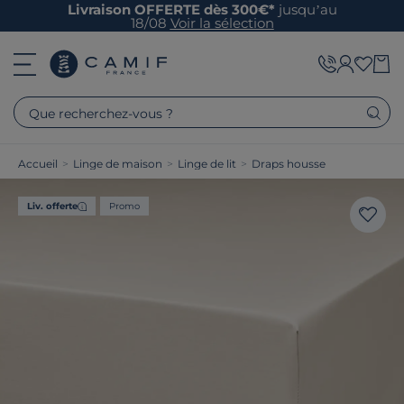
Livraison OFFERTE dès 300€*
jusqu’au
18/08
Voir la sélection
Que recherchez-vous ?
Accueil
>
Linge de maison
>
Linge de lit
>
Draps housse
Liv. offerte
Promo