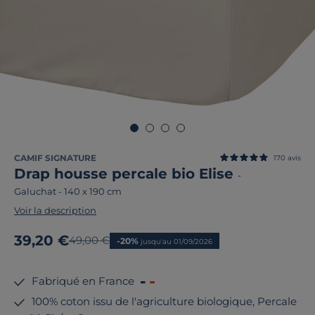
CAMIF SIGNATURE
170
avis
Drap housse percale bio Elise
-
Galuchat
-
140 x 190 cm
Voir la description
Nouveau prix
39,20 €
Ancien prix
49,00 €
-20%
jusqu'au 01/09/2026
Fabriqué en France
100% coton issu de l'agriculture biologique, Percale