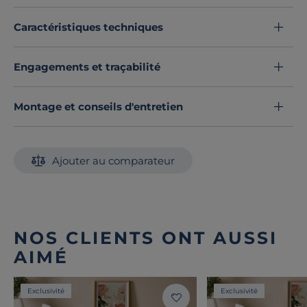
offrez à votre lit une touche de raffinement.
Découvrez toute notre sélection :
Draps housse
Caractéristiques techniques
Engagements et traçabilité
Montage et conseils d'entretien
Ajouter au comparateur
NOS CLIENTS ONT AUSSI
AIMÉ
Exclusivité
Exclusivité