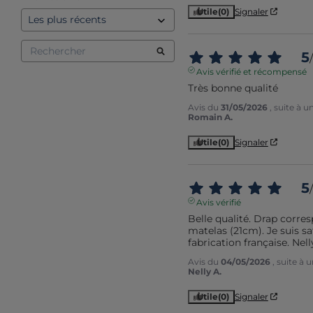
Utile
(0)
Signaler
5
/
Avis vérifié et récompensé
Très bonne qualité
Avis du
31/05/2026
, suite à 
Romain A.
Utile
(0)
Signaler
5
/
Avis vérifié
Belle qualité. Drap corres
matelas (21cm). Je suis sat
fabrication française. Nell
Avis du
04/05/2026
, suite à
Nelly A.
Utile
(0)
Signaler