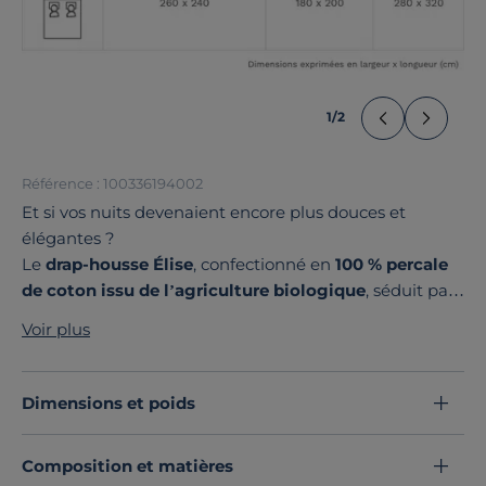
1
/
2
Référence : 100336194002
Et si vos nuits devenaient encore plus douces et
élégantes ?
Le
drap-housse Élise
, confectionné en
100 % percale
de coton issu de l’agriculture biologique
, séduit par
sa texture délicate et sa qualité supérieure. Son tissage
Voir plus
serré assure une sensation de douceur nuit après nuit.
Disponible dans une
palette de couleurs raffinées et
plusieurs dimensions
, il s’adapte à toutes les
Dimensions et poids
ambiances de chambre.
Fabriqué en France
, il allie
esthétisme et savoir-faire local.
Composition et matières
Craquez pour le charme de la percale de coton et