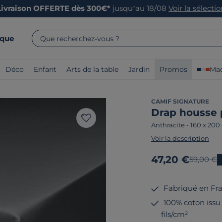
Livraison OFFERTE dès 300€*
jusqu’au 18/08
Voir la sélecti
rque
Que recherchez-vous ?
Déco
Enfant
Arts de la table
Jardin
Promos
Mad
CAMIF SIGNATURE
Drap housse p
Anthracite
-
160 x 200
Voir la description
Nouveau prix
47,20 €
Ancien p
59,00 €
Fabriqué en Fr
100% coton issu 
fils/cm²