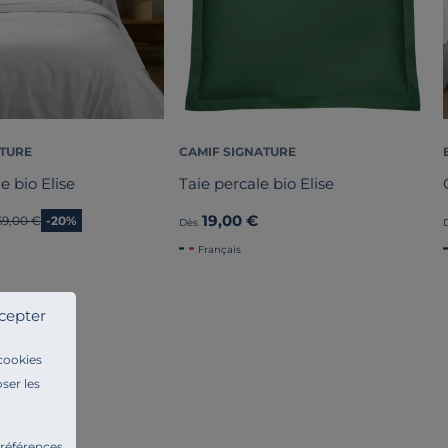
ATURE
CAMIF SIGNATURE
e bio Elise
Taie percale bio Elise
19,00 €
Ancien prix
69,00 €
-20%
Dès
Français
cepter
 cookies
ser les
ntes ?
préférences