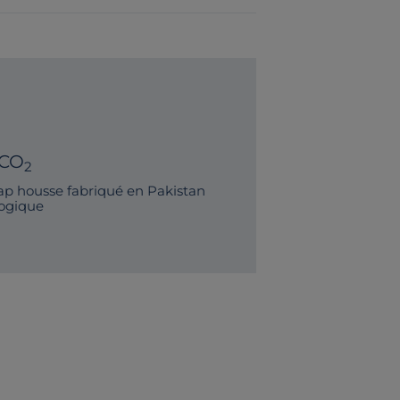
 CO
2
p housse fabriqué en Pakistan
logique