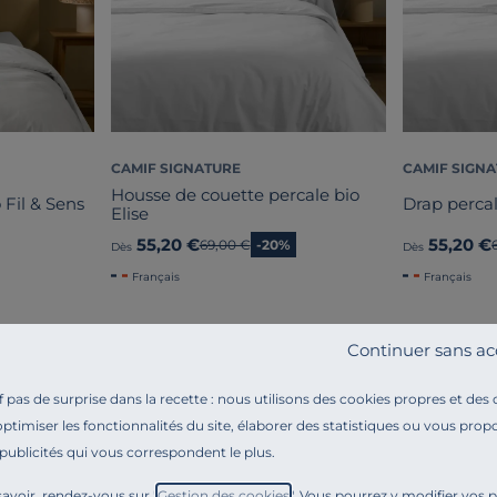
CAMIF SIGNATURE
CAMIF SIGN
Housse de couette percale bio
 Fil & Sens
Drap percal
Elise
55,20 €
55,20 €
Ancien prix
69,00 €
-20%
Dès
Dès
Français
Français
Continuer sans ac
pas de surprise dans la recette : nous utilisons des cookies propres et des
optimiser les fonctionnalités du site, élaborer des statistiques ou vous propo
 publicités qui vous correspondent le plus.
Référence : 100336194335
Et si vos nuits devenaient encore plus douces et éléga
avoir, rendez-vous sur "
Gestion des cookies
". Vous pourrez y modifier vos 