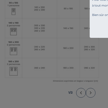
à tout mo
Bien sûr on
1
/
2