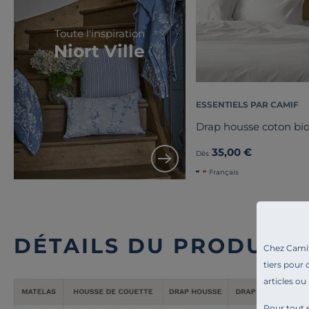
Toute l'inspiration
Niort Ville
ESSENTIELS PAR CAMIF
Drap housse coton bio
35,00 €
Dès
Français
DÉTAILS DU PRODUIT
Chez Camif 
tiers pour 
articles ou
Pour tout s