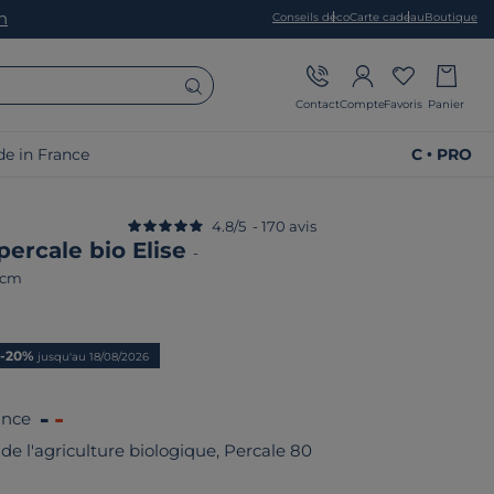
on
Conseils déco
Carte cadeau
Boutique
Contact
Compte
Favoris
Panier
e in France
C • PRO
4.8
/
5
-
170
avis
ercale bio Elise
-
 cm
rix
-20%
jusqu'au 18/08/2026
ance
de l'agriculture biologique, Percale 80