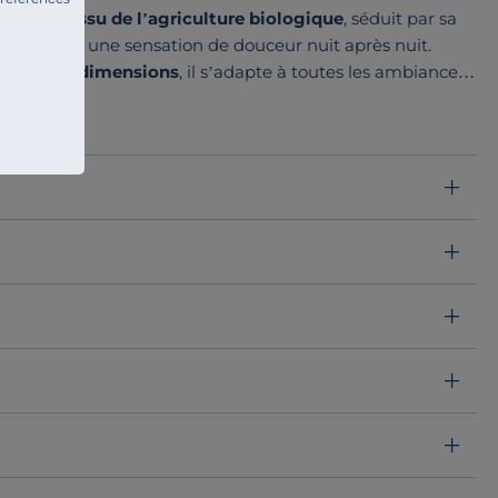
de coton issu de l’agriculture biologique
, séduit par sa
serré assure une sensation de douceur nuit après nuit.
 plusieurs dimensions
, il s’adapte à toutes les ambiances
 savoir-faire local.
z à votre lit une touche de raffinement.