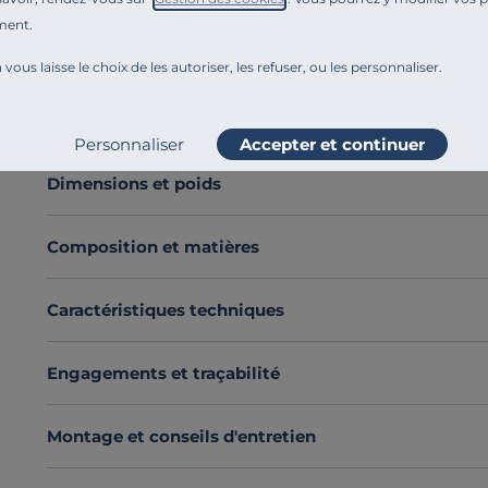
Le
drap-housse Élise
, confectionné en
100 % percale 
ment.
texture délicate et sa qualité supérieure. Son tissage 
 vous laisse le choix de les autoriser, les refuser, ou les personnaliser.
Disponible dans une
palette de couleurs raffinées et
de chambre.
Fabriqué en France
, il allie esthétisme et
Voir plus
Craquez pour le charme de la percale de coton et offre
Personnaliser
Accepter et continuer
Découvrez toute notre sélection :
Draps housse
Dimensions et poids
Composition et matières
Caractéristiques techniques
Engagements et traçabilité
Montage et conseils d'entretien