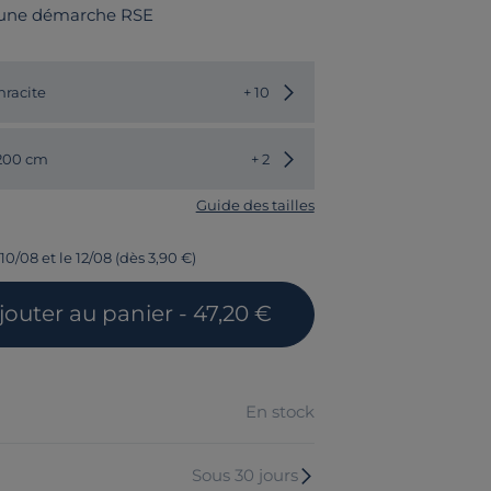
 une démarche RSE
Choisir une autre couleur
hracite
+ 10
Choisir une autre dimension
 200 cm
+ 2
Guide des tailles
10/08 et le 12/08 (dès 3,90 €)
jouter
au panier
- 47,20 €
En stock
Sous 30 jours