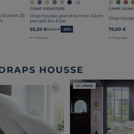
+5
CAMIF SIGNATURE
CAMIF SIGN
s bonnet 33
Drap housse grand bonnet 40cm
Drap housse
ns
percale bio Elise
55,20 €
75,00 €
Ancien prix
69,00 €
-20%
Français
Français
 DRAPS HOUSSE
Liv. offerte