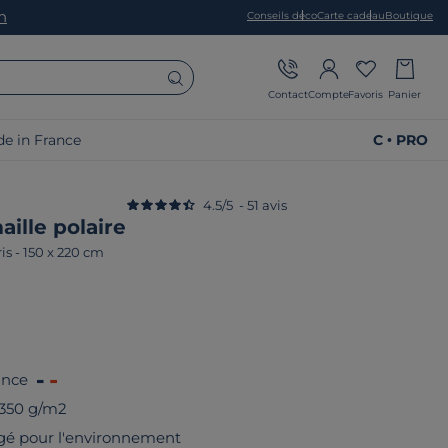
on
Conseils déco
Carte cadeau
Boutique
Contact
Compte
Favoris
Panier
e in France
C • PRO
4.5
/
5
-
51
avis
ille polaire
is
-
150 x 220 cm
ance
 350 g/m2
gé pour l'environnement