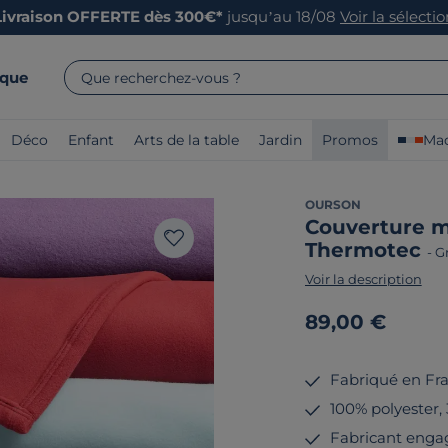
Livraison OFFERTE dès 300€*
jusqu’au 18/08
Voir la sélecti
rque
Que recherchez-vous ?
Déco
Enfant
Arts de la table
Jardin
Promos
Mad
OURSON
Couverture ma
Thermotec
-
Gr
Voir la description
89,00 €
Fabriqué en Fr
100% polyester,
Fabricant enga