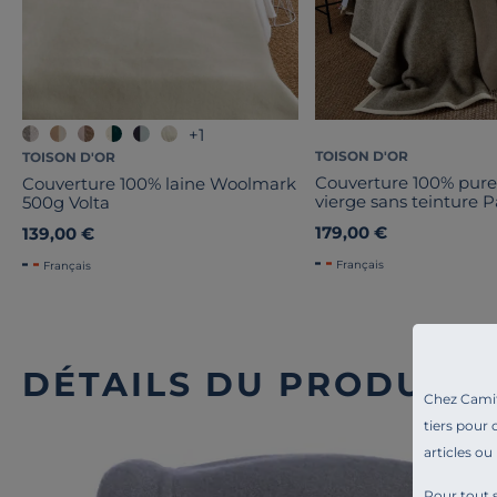
+1
TOISON D'OR
TOISON D'OR
Couverture 100% pure
Couverture 100% laine Woolmark
vierge sans teinture P
500g Volta
179,00 €
139,00 €
Français
Français
DÉTAILS DU PRODUIT
Chez Camif 
tiers pour 
articles ou
Pour tout s