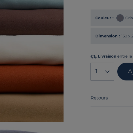
Couleur :
Gris
Dimension :
150 x
Livraison
entre le 
1
A
Retours