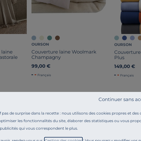
OURSON
OURSON
 laine
Couverture laine Woolmark
Couverture
astorale
Champagny
Plus
99,00 €
149,00 €
Français
Français
Continuer sans ac
pas de surprise dans la recette : nous utilisons des cookies propres et des
optimiser les fonctionnalités du site, élaborer des statistiques ou vous propo
Référence : 100073759279
 publicités qui vous correspondent le plus.
La couverture maille polaire Thermotec est la couvertu
avoir, rendez-vous sur "
Gestion des cookies
". Vous pourrez y modifier vos 