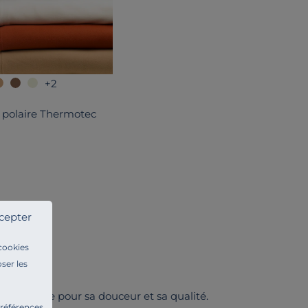
+2
 polaire Thermotec
cepter
 cookies
ser les
re réputée pour sa douceur et sa qualité.
préférences