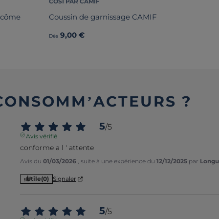
COSI PAR CAMIF
acôme
Coussin de garnissage CAMIF
9,00 €
Dès
 CONSOMM’ACTEURS ?
5
/
5
Avis vérifié
conforme a l ' attente
Avis du
01/03/2026
, suite à une expérience du
12/12/2025
par
Longu
Utile
(0)
Signaler
5
/
5