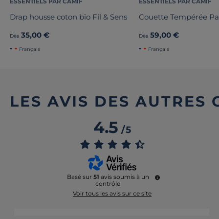
ESSENTIELS PAR CAMIF
ESSENTIELS PAR CAMIF
Drap housse coton bio Fil & Sens
Couette Tempérée P
35,00 €
59,00 €
Dès
Dès
Français
Français
LES AVIS DES AUTRES
4.5
/
5
Basé sur
51
avis soumis à un
contrôle
Voir tous les avis sur ce site
5
étoiles
33