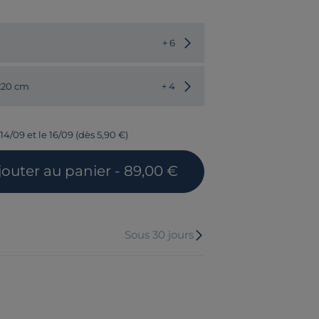
Choisir une autre couleur
+ 6
Choisir une autre dimension
 220 cm
+ 4
14/09 et le 16/09 (dès 5,90 €)
jouter
au panier
- 89,00 €
Sous 30 jours