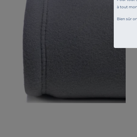
à tout mo
Bien sûr on