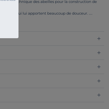
arer à la technique des abeilles pour la construction de
crofibres qui lui apportent beaucoup de douceur.
n de lui apporter un côté moelleux et un aspect velours.
5 cm), nous vous conseillons de compter 80 cm de plus
pied du lit.