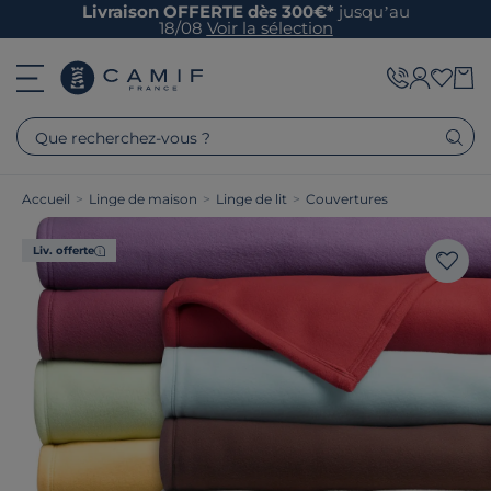
Livraison OFFERTE dès 300€*
jusqu’au
18/08
Voir la sélection
Que recherchez-vous ?
Accueil
>
Linge de maison
>
Linge de lit
>
Couvertures
Liv. offerte