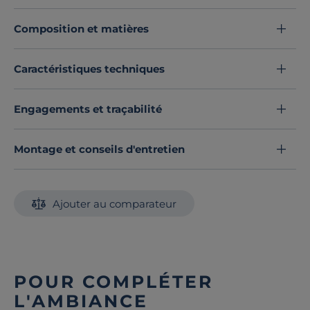
velours.
Composition et matières
Elle convient aux matelas d'épaisseur normale (20 à 25
cm), nous vous conseillons de compter 80 cm de plus
pour border les côtés, et 40 cm de plus pour border au
Caractéristiques techniques
pied du lit.
Découvrez toute notre sélection :
Couvertures
Engagements et traçabilité
Montage et conseils d'entretien
Ajouter au comparateur
POUR COMPLÉTER
L'AMBIANCE