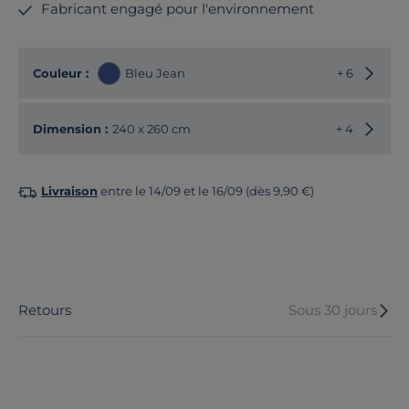
Fabricant engagé pour l'environnement
Choisir
Couleur :
Bleu Jean
+ 6
Choisir
Dimension :
240 x 260 cm
+ 4
Livraison
entre le 14/09 et le 16/09 (dès 9,90 €)
Retours
Sous 30 jours