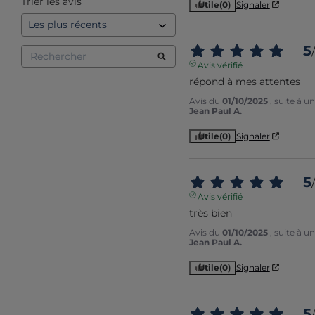
Trier les avis
Utile
(0)
Signaler
5
/
Avis vérifié
répond à mes attentes
Avis du
01/10/2025
, suite à 
Jean Paul A.
Utile
(0)
Signaler
5
/
Avis vérifié
très bien
Avis du
01/10/2025
, suite à 
Jean Paul A.
Utile
(0)
Signaler
5
/