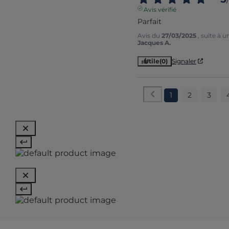
Avis vérifié
Parfait
Avis du
27/03/2025
, suite à 
Jacques A.
Utile
(0)
Signaler
1
2
3