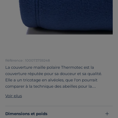
Référence : 100073759248
La couverture maille polaire Thermotec est la
couverture réputée pour sa douceur et sa qualité.
Elle a un tricotage en alvéoles, que l'on pourrait
comparer à la technique des abeilles pour la
construction de leur ruche.
Voir plus
Sa maille polaire est composée d'une multitude de
microfibres qui lui apportent beaucoup de douceur.
Des traitements mécaniques font éclater ces fibres
Dimensions et poids
afin de lui apporter un côté moelleux et un aspect