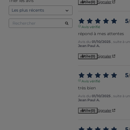
Trier les avis
Utile
(0)
Signaler
5
/
Avis vérifié
répond à mes attentes
Avis du
01/10/2025
, suite à 
Jean Paul A.
Utile
(0)
Signaler
5
/
Avis vérifié
très bien
Avis du
01/10/2025
, suite à 
Jean Paul A.
Utile
(0)
Signaler
5
/