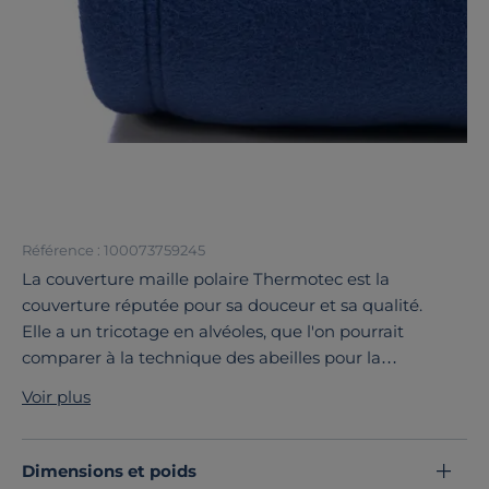
Référence : 100073759245
La couverture maille polaire Thermotec est la
couverture réputée pour sa douceur et sa qualité.
Elle a un tricotage en alvéoles, que l'on pourrait
comparer à la technique des abeilles pour la
construction de leur ruche.
Voir plus
Sa maille polaire est composée d'une multitude de
microfibres qui lui apportent beaucoup de douceur.
Des traitements mécaniques font éclater ces fibres
Dimensions et poids
afin de lui apporter un côté moelleux et un aspect