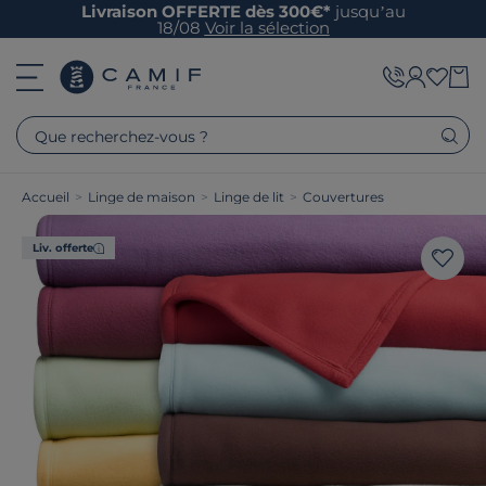
Livraison OFFERTE dès 300€*
jusqu’au
18/08
Voir la sélection
Que recherchez-vous ?
Accueil
>
Linge de maison
>
Linge de lit
>
Couvertures
Liv. offerte