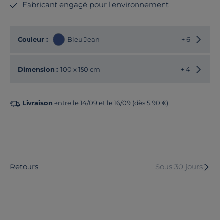
Fabricant engagé pour l'environnement
Choisir
Couleur :
Bleu Jean
+ 6
Choisir
Dimension :
100 x 150 cm
+ 4
Livraison
entre le 14/09 et le 16/09 (dès 5,90 €)
Retours
Sous 30 jours