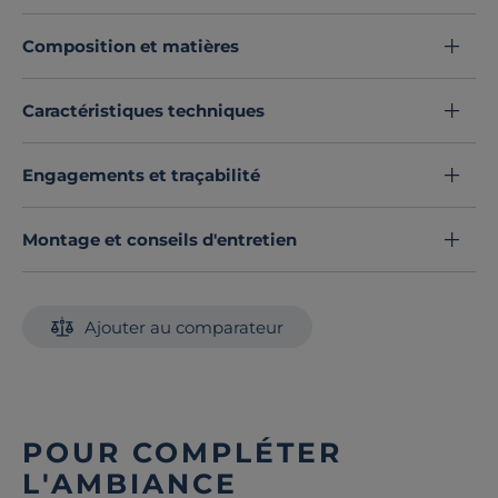
velours.
Composition et matières
Elle convient aux matelas d'épaisseur normale (20 à 25
cm), nous vous conseillons de compter 80 cm de plus
pour border les côtés, et 40 cm de plus pour border au
Caractéristiques techniques
pied du lit.
Découvrez toute notre sélection :
Couvertures
Engagements et traçabilité
Montage et conseils d'entretien
Ajouter au comparateur
POUR COMPLÉTER
L'AMBIANCE