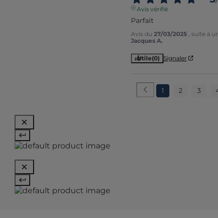
Avis vérifié
Parfait
Avis du
27/03/2025
, suite à 
Jacques A.
Utile
(0)
Signaler
1
2
3