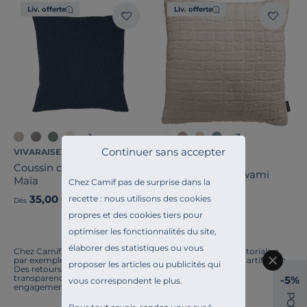
Liv. offerte
Liv. offerte
Pays de fabrication
+1
+3
Continuer sans accepter
VIVARAISE
VIVARAISE
Coussin coton recyclé
Coussin coton Swami
Maïa
Chez Camif pas de surprise dans la
35,00 €
39,00 €
recette : nous utilisons des cookies
Dès
Dès
propres et des cookies tiers pour
optimiser les fonctionnalités du site,
élaborer des statistiques ou vous
Chez Camif, on innove en permanence. Notre équipe éditoriale a
par exemple généré cette page à l'aide d'une intelligence artificielle.
proposer les articles ou publicités qui
Des retours ? Nous sommes à l'écoute. Tout comme la
transparence, l'amélioration continue fait partie de nos
-5%
vous correspondent le plus.
engagements.
P
O