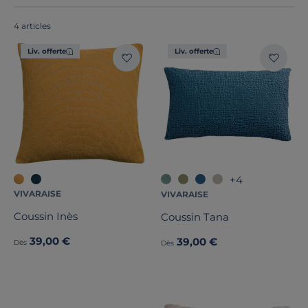
fabriqués en France ou en Europe
!
4 articles
Liv. offerte
Liv. offerte
Déhoussable
Dimension
Marque
1
Composition du garnissage
+4
VIVARAISE
VIVARAISE
Traitement
Coussin Inès
Coussin Tana
Note des clients
39,00 €
39,00 €
Dès
Dès
Stock
Certifications et labels