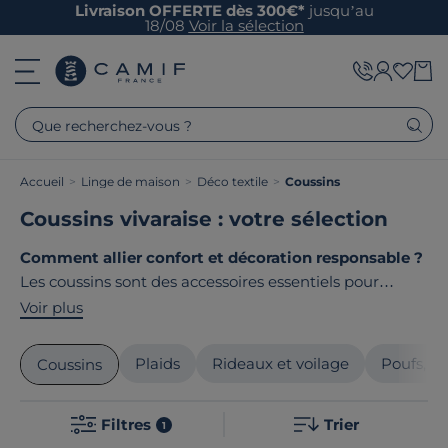
Livraison OFFERTE dès 300€*
jusqu’au
18/08
Voir la sélection
Que recherchez-vous ?
Accueil
>
Linge de maison
>
Déco textile
>
Coussins
Coussins vivaraise : votre sélection
Comment allier confort et décoration responsable ?
Les coussins sont des accessoires essentiels pour
sublimer votre intérieur. Carrés, rectangulaires ou
Voir plus
ronds, nos coussins apportent style et douceur à votre
salon, votre chambre ou votre extérieur. Confectionnés
Plaids
Rideaux et voilage
Poufs, po
Coussins
avec soin dans des matières nobles comme le lin ou le
coton, ils vous garantissent qualité et longévité. Le
Filtres
Trier
point commun de nos produits ? Ils sont tous
1