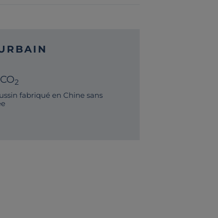
URBAIN
 CO
2
ssin fabriqué en Chine sans
ée