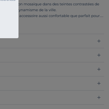
trique
façon mosaïque dans des teintes contrastées de
ture et le dynamisme de la ville.
en font un accessoire aussi confortable que parfait pour
e dans votre chambre.