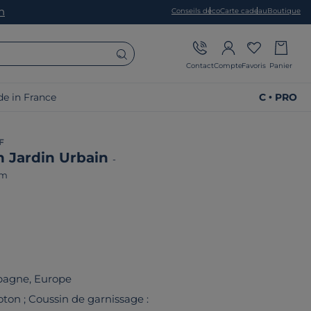
on
Conseils déco
Carte cadeau
Boutique
Contact
Compte
Favoris
Panier
e in France
C • PRO
F
n Jardin Urbain
-
cm
pagne, Europe
ton ; Coussin de garnissage :