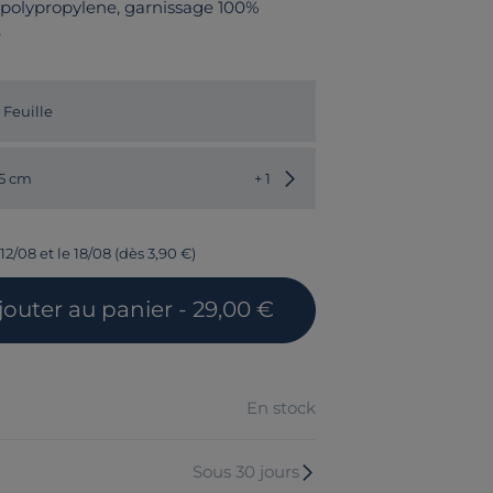
polypropylene, garnissage 100%
é
 Feuille
Choisir une autre dimension
45 cm
+ 1
12/08 et le 18/08 (dès 3,90 €)
jouter
au panier
- 29,00 €
En stock
Sous 30 jours