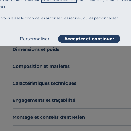
Le
coussin Jardin Urbain
séduit par son
motif géomé
ment.
beige et de vert, incarnant à la fois la douceur de la na
 vous laisse le choix de les autoriser, les refuser, ou les personnaliser.
Sa
housse en 100 % coton et son garnissage recyclé
sublimer votre décoration avec style.
Voir plus
Laissez-vous tenter par ce coussin et invitez la natur
Personnaliser
Accepter et continuer
Découvrez toute notre sélection :
Coussins
Dimensions et poids
Composition et matières
Caractéristiques techniques
Engagements et traçabilité
Montage et conseils d'entretien