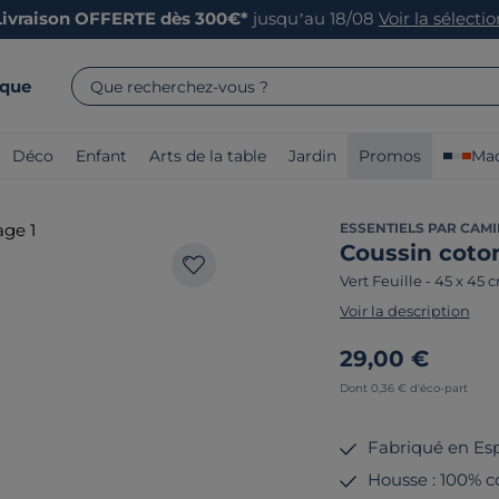
Livraison OFFERTE dès 300€*
jusqu’au 18/08
Voir la sélecti
rque
Que recherchez-vous ?
Déco
Enfant
Arts de la table
Jardin
Promos
Mad
ESSENTIELS PAR CAMI
Coussin coto
Vert Feuille
-
45 x 45 
Voir la description
29,00 €
Dont 0,36 € d'éco-part
Fabriqué en Es
Housse : 100% co