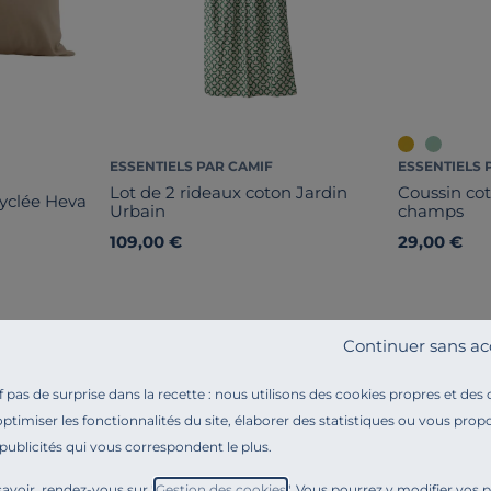
ESSENTIELS PAR CAMIF
ESSENTIELS 
Lot de 2 rideaux coton Jardin
Coussin cot
cyclée Heva
Urbain
champs
109,00 €
29,00 €
Continuer sans ac
pas de surprise dans la recette : nous utilisons des cookies propres et des
optimiser les fonctionnalités du site, élaborer des statistiques ou vous propo
 publicités qui vous correspondent le plus.
Référence : 100392274201
Envie d’apporter une touche végétale à votre intérieur
avoir, rendez-vous sur "
Gestion des cookies
". Vous pourrez y modifier vos 