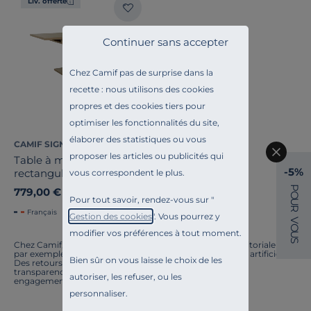
Liv. offerte
Continuer sans accepter
Chez Camif pas de surprise dans la
recette : nous utilisons des cookies
propres et des cookies tiers pour
optimiser les fonctionnalités du site,
élaborer des statistiques ou vous
CAMIF SIGNATURE
proposer les articles ou publicités qui
Table à manger
-5%
rectangulaire extensible
vous correspondent le plus.
décor bois et blanc 8 à 10
P
779,00 €
O
personnes Gustave
Pour tout savoir, rendez-vous sur "
U
R
Français
Gestion des cookies
". Vous pourrez y
V
O
modifier vos préférences à tout moment.
U
S
Chez Camif, on innove en permanence. Notre équipe éditoriale a
par exemple généré cette page à l'aide d'une intelligence artificielle.
Bien sûr on vous laisse le choix de les
Des retours ? Nous sommes à l'écoute. Tout comme la
transparence, l'amélioration continue fait partie de nos
autoriser, les refuser, ou les
engagements.
personnaliser.