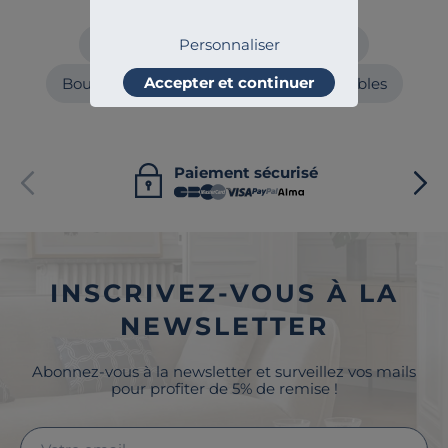
Craquez aussi pour
Personnaliser
Tables à manger
Tables basses
Accepter et continuer
Bouts de canapés
Consoles
Meubles
Paiement sécurisé
INSCRIVEZ-VOUS À LA
NEWSLETTER
Abonnez-vous à la newsletter et surveillez vos mails
pour profiter de 5% de remise !