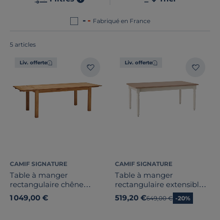
produits ? Ils sont tous
fabriqués en France ou en
Europe
!
Fabriqué en France
5 articles
Liv. offerte
Liv. offerte
Bois massif
Forme
Fonctionnalité(s)
1
Nombre de convives
Largeur
CAMIF SIGNATURE
CAMIF SIGNATURE
Table à manger
Table à manger
Hauteur
rectangulaire chêne
rectangulaire extensible
massif avec rallonges 6 à
bois et blanc 6 à 10
1 049,00 €
519,20 €
Ancien prix
649,00 €
-20%
10 personnes
personnes Apolline
Profondeur
Luminescence