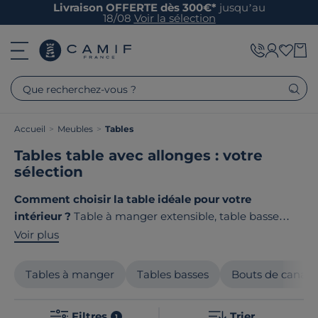
Livraison OFFERTE dès 300€*
jusqu’au
18/08
Voir la sélection
Que recherchez-vous ?
Accueil
>
Meubles
>
Tables
Tables table avec allonges : votre
sélection
Comment choisir la table idéale pour votre
intérieur ?
Table à manger extensible, table basse
design ou bout de canapé : chaque pièce mérite un
Voir plus
meuble adapté à vos moments de vie.
Chez Camif,
nous sélectionnons des tables de qualité, fabriquées
Tables à manger
Tables basses
Bouts de canap
avec soin,
pour créer des espaces de convivialité qui
durent dans le temps. Le point commun de nos
Filtres
Trier
1