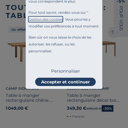
-5%
vous correspondent le plus.
TOUTE NOTRE OFFRE :
P
O
Pour tout savoir, rendez-vous sur "
TABLES À MANGER
U
R
Gestion des cookies
". Vous pourrez y
V
O
modifier vos préférences à tout moment.
U
S
Liv. offerte
Destockage
Bien sûr on vous laisse le choix de les
autoriser, les refuser, ou les
personnaliser.
Personnaliser
Accepter et continuer
CAMIF SIGNATURE
ESSENTIELS PAR CAMIF
Table à manger
Table à manger
rectangulaire chêne
rectangulaire décor bois 8
massif avec rallonges 6 à
personnes Simon
1 049,00 €
349,30 €
Ancien prix
499,00 €
-30%
10 personnes
Luminescence
Français