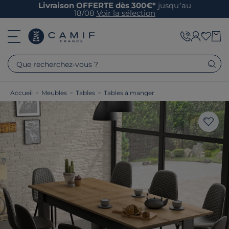
Livraison OFFERTE dès 300€*
jusqu’au
18/08
Voir la sélection
Que recherchez-vous ?
Accueil
>
Meubles
>
Tables
>
Tables à manger