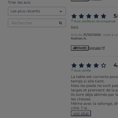
Trier les avis
5
/
Avis vérifié et récompensé
RAS
Avis du
31/03/2026
, suite à 
Nathan A.
Utile
(0)
Signaler
4
Avis vérifié
La table est correcte pour 
temps si elle tient.

Mais les pieds ne sont pas 
larges et prennent de la pl
Ils sont déjà abîmés par l
les chaises.

Même avec la rallonge, dif
côté. J’ai
...
voir plus