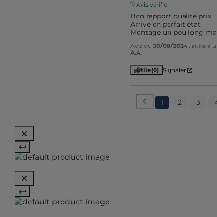
Avis vérifié
Bon rapport qualité prix 

Arrivé en parfait état 

Montage un peu long mais
Avis du
20/09/2024
, suite à
A.A.
Utile
(0)
Signaler
1
2
3