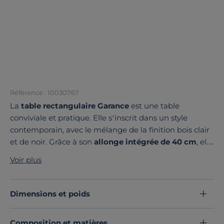
Référence : 10030767
La
table rectangulaire Garance
est une table
conviviale et pratique. Elle s’inscrit dans un style
contemporain, avec le mélange de la finition bois clair
et de noir. Grâce à son
allonge intégrée de 40 cm
, elle
peut accueillir confortablement jusqu’à 8 convives.
Voir plus
Pratique, cette allonge centrale est pensée avec un
système synchronisé. En position fermée, elle se range
sous le plateau.
Dimensions et poids
Découvrez toute notre sélection :
Tables à manger
Composition et matières