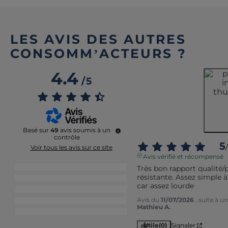
LES AVIS DES AUTRES
CONSOMM’ACTEURS ?
4.4
/
5
Basé sur
49
avis soumis à un
contrôle
5
/
Voir tous les avis sur ce site
Avis vérifié et récompensé
5
étoiles
32
Très bon rapport qualité/pr
résistante. Assez simple à
4
étoiles
11
car assez lourde
3
étoiles
3
Avis du
11/07/2026
, suite à 
2
étoiles
2
Mathieu A.
1
étoile
1
Utile
(0)
Signaler