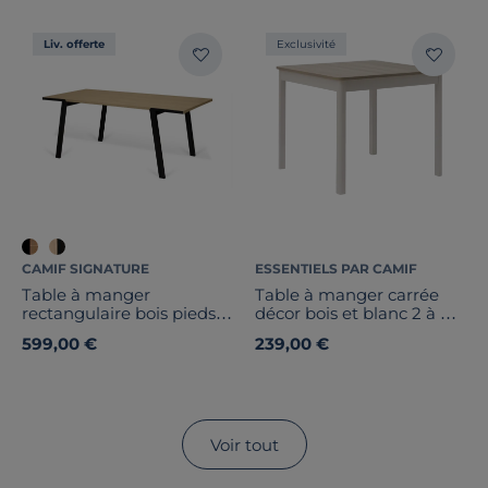
Liv. offerte
Exclusivité
CAMIF SIGNATURE
ESSENTIELS PAR CAMIF
Table à manger
Table à manger carrée
rectangulaire bois pieds
décor bois et blanc 2 à 4
métal noir 6 personnes
personnes Adeline
599,00 €
239,00 €
Drift
Voir tout