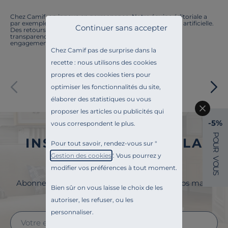
Chez Camif, on innove en permanence. Notre équipe éditoriale a
par exemple généré cette page à l'aide d'une intelligence artificielle.
Continuer sans accepter
Des retours ? Nous sommes à l'écoute. Tout comme la
transparence, l'amélioration continue fait partie de nos
engagements.
Chez Camif pas de surprise dans la
recette : nous utilisons des cookies
propres et des cookies tiers pour
Paiement sécurisé
optimiser les fonctionnalités du site,
élaborer des statistiques ou vous
proposer les articles ou publicités qui
-5%
vous correspondent le plus.
P
INSCRIVEZ-VOUS À LA
O
Pour tout savoir, rendez-vous sur "
U
R
Gestion des cookies
". Vous pourrez y
NEWSLETTER
V
O
modifier vos préférences à tout moment.
U
S
Abonnez-vous à la newsletter et surveillez vos mails
Bien sûr on vous laisse le choix de les
pour profiter de 5% de remise !
autoriser, les refuser, ou les
personnaliser.