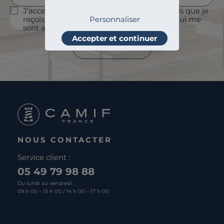
J'accepte le suivi des ouvertures des emails que je
reçois afin de personnaliser les contenus qui me
Personnaliser
sont adressés et à des fins statistiques.
Accepter et continuer
Je m'abonne
NOUS CONTACTER
Service client :
05 49 79 98 88
Du lundi au vendredi :
09 h 00 – 13 h 00 / 14 h 00 – 17 h 00