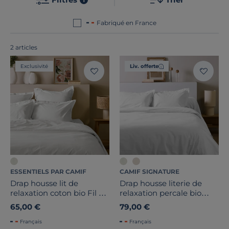
commun de nos draps housse ? Ils sont tous
fabriqués
en France ou en Europe
!
Fabriqué en France
Marque
2 articles
Exclusivité
Liv. offerte
Prix
Promotion
Note des clients
Stock
Certifications et labels
ESSENTIELS PAR CAMIF
CAMIF SIGNATURE
Drap housse lit de
Drap housse literie de
Pays de fabrication
relaxation coton bio Fil &
relaxation percale bio
Sens
Elise
65,00 €
79,00 €
Français
Français