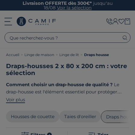
Livraison OFFERTE dès 300€*
jusqu’au
18/08
Voir la sélection
Que recherchez-vous ?
Accueil
>
Linge de maison
>
Linge de lit
>
Draps housse
Draps-housses 2 x 80 x 200 cm : votre
sélection
Comment choisir un drap-housse de qualité ?
Le
drap-housse est l'élément essentiel pour protéger
votre matelas et assurer votre confort. Coton
Voir plus
biologique, lin lavé, percale ou satin, chaque matière
offre des qualités uniques. Chez Camif, nos draps-
Housses de couette
Taies d'oreiller
Draps houss
housses haut de gamme allient tissage serré, qualité
hôtelière pour des nuits douces et paisibles. Le point
Filtres
Trier
1