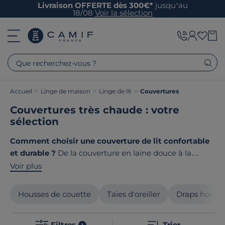
Livraison OFFERTE dès 300€*
jusqu’au
18/08
Voir la sélection
Que recherchez-vous ?
Accueil
>
Linge de maison
>
Linge de lit
>
Couvertures
Couvertures très chaude : votre
sélection
Comment choisir une couverture de lit confortable
et durable ?
De la couverture en laine douce à la
couverture polaire ultra-moelleuse, les possibilités sont
Voir plus
multiples pour passer des nuits douillettes. Nous avons
sélectionné pour vous des couvertures de grandes
Housses de couette
Taies d'oreiller
Draps houss
marques, aux finitions soignées et aux matières
nobles, pour sublimer votre literie et vous offrir des
Filtres
Trier
1