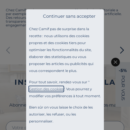
Chez Camif, on innove en permanence. Notre équipe éditoriale a
par exemple généré cette page à l'aide d'une intelligence artificielle.
Continuer sans accepter
Des retours ? Nous sommes à l'écoute. Tout comme la
transparence, l'amélioration continue fait partie de nos
engagements.
Chez Camif pas de surprise dans la
recette : nous utilisons des cookies
propres et des cookies tiers pour
Paiement sécurisé
optimiser les fonctionnalités du site,
élaborer des statistiques ou vous
proposer les articles ou publicités qui
-5%
vous correspondent le plus.
P
INSCRIVEZ-VOUS À LA
O
Pour tout savoir, rendez-vous sur "
U
R
Gestion des cookies
". Vous pourrez y
NEWSLETTER
V
O
modifier vos préférences à tout moment.
U
S
Abonnez-vous à la newsletter et surveillez vos mails
Bien sûr on vous laisse le choix de les
pour profiter de 5% de remise !
autoriser, les refuser, ou les
personnaliser.