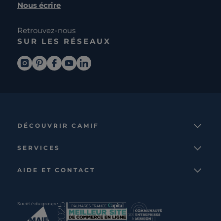
Nous écrire
Retrouvez-nous
SUR LES RÉSEAUX
DÉCOUVRIR CAMIF
La marque
SERVICES
Notre mission
Services et avantages
Nos collections
AIDE ET CONTACT
Comparateur
Le catalogue
Nous contacter
Cagnotte fidélité
Le blog
Suivre votre commande
Carte cadeau Camif
Société du groupe
Boutique
Aide et foire aux questions
Partenaire rénovation