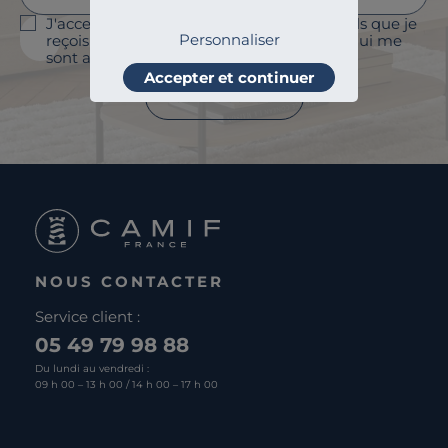
J'accepte le suivi des ouvertures des emails que je
Personnaliser
reçois afin de personnaliser les contenus qui me
sont adressés et à des fins statistiques.
Accepter et continuer
Je m'abonne
NOUS CONTACTER
Service client :
05 49 79 98 88
Du lundi au vendredi :
09 h 00 – 13 h 00 / 14 h 00 – 17 h 00