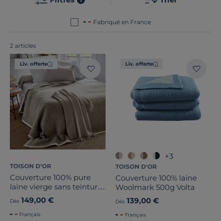
moments de détente incomparables. Le point
commun de nos produits ? Ils sont tous
fabriqués en
Fabriqué en France
France ou en Europe
!
Dimension
2 articles
Liv. offerte
Liv. offerte
Marque
Traitement
Nature de la matière
Note des clients
+3
Stock
TOISON D'OR
TOISON D'OR
Couverture 100% pure
Couverture 100% laine
Pays de fabrication
laine vierge sans teinture
Woolmark 500g Volta
Pastorale
149,00 €
139,00 €
Dès
Dès
Français
Français