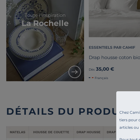
Toute l'inspiration
La Rochelle
ESSENTIELS PAR CAMIF
Drap housse coton bio
35,00 €
Dès
Français
DÉTAILS DU PRODUIT
Chez Camif 
tiers pour 
articles ou
Pour tout s