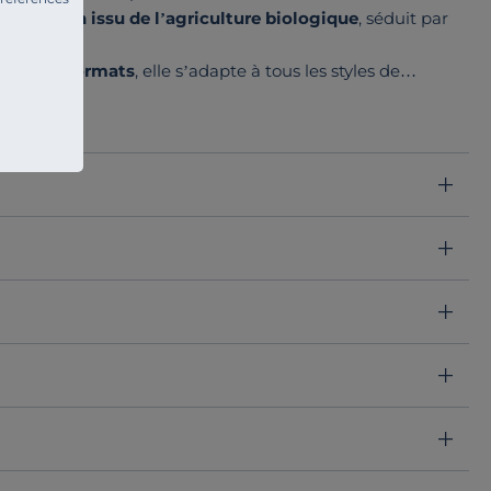
e de coton issu de l’agriculture biologique
, séduit par
ité.
lusieurs formats
, elle s’adapte à tous les styles de
 savoir-faire local.
on et offrez à votre lit une touche de raffinement tout en