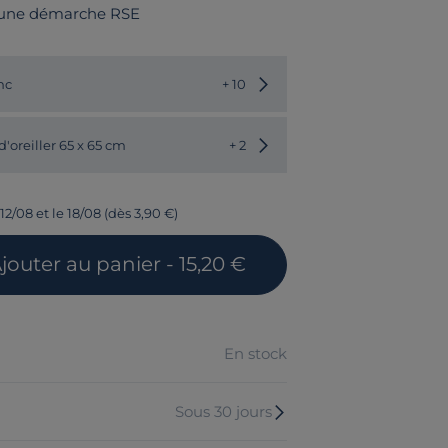
 une démarche RSE
Choisir une autre couleur
nc
+ 10
Choisir une autre valeur
d'oreiller 65 x 65 cm
+ 2
12/08 et le 18/08 (dès 3,90 €)
jouter
au panier
- 15,20 €
En stock
Sous 30 jours