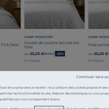
CAMIF SIGNATURE
CAMIF SIGN
Housse de couette percale bio
 Fil & Sens
Drap percal
Elise
55,20 €
55,20 €
Ancien prix
69,00 €
-20%
Dès
Dès
Français
Français
Continuer sans ac
pas de surprise dans la recette : nous utilisons des cookies propres et des
optimiser les fonctionnalités du site, élaborer des statistiques ou vous propo
 publicités qui vous correspondent le plus.
Référence : 100336161980
Et si votre oreiller devenait synonyme de douceur et d’
avoir, rendez-vous sur "
Gestion des cookies
". Vous pourrez y modifier vos 