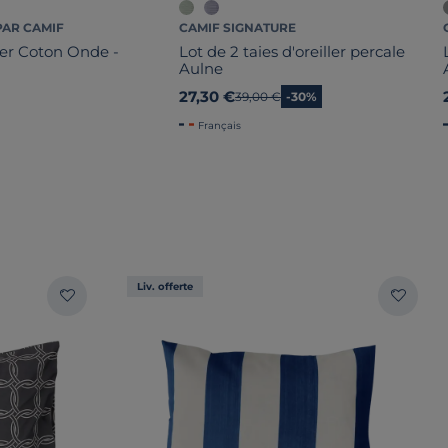
PAR CAMIF
CAMIF SIGNATURE
ller Coton Onde -
Lot de 2 taies d'oreiller percale
Aulne
27,30 €
Ancien prix
39,00 €
-30%
Français
Liv. offerte