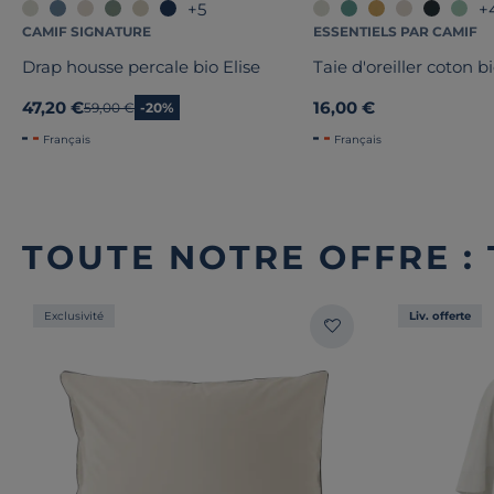
+5
+
CAMIF SIGNATURE
ESSENTIELS PAR CAMIF
Drap housse percale bio Elise
Taie d'oreiller coton b
47,20 €
16,00 €
Ancien prix
59,00 €
-20%
Français
Français
TOUTE NOTRE OFFRE : 
Exclusivité
Liv. offerte