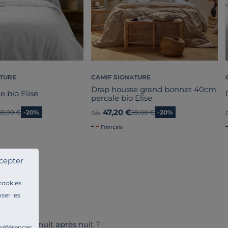
ATURE
CAMIF SIGNATURE
Drap housse grand bonnet 40cm
e bio Elise
percale bio Elise
47,20 €
Ancien prix
69,00 €
-20%
Ancien prix
59,00 €
-20%
Dès
Français
cepter
 cookies
ser les
élégance, nuit après nuit ?
préférences