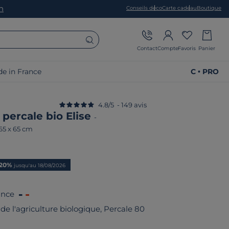
on
Conseils déco
Carte cadeau
Boutique
Contact
Compte
Favoris
Panier
e in France
C • PRO
4.8
/
5
-
149
avis
r percale bio Elise
-
 65 x 65 cm
ix
-20%
jusqu'au 18/08/2026
ance
de l'agriculture biologique, Percale 80