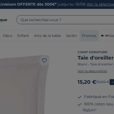
Livraison OFFERTE dès 300€*
jusqu’au 18/08
Voir la sélecti
rque
Que recherchez-vous ?
Déco
Enfant
Arts de la table
Jardin
Promos
Mad
CAMIF SIGNATURE
Taie d'oreille
Blanc
-
Taie d'oreiller
Voir la description
Nouveau prix
15,20 €
Ancien pr
19,00 €
Fabriqué en Fr
100% coton issu 
fils/cm²