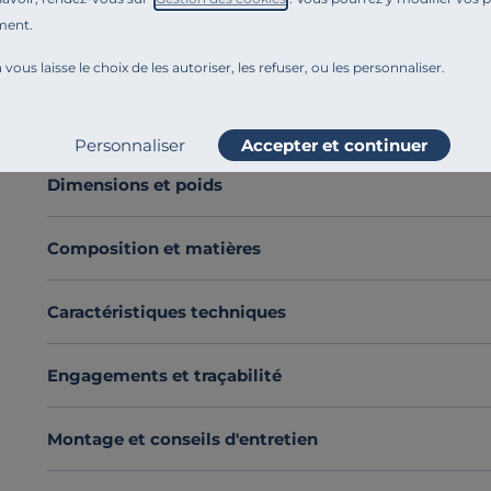
La
taie d’oreiller Élise
, confectionnée en
100 % percal
ment.
sa douceur. Son tissage serré garantit confort et longév
 vous laisse le choix de les autoriser, les refuser, ou les personnaliser.
Déclinée dans une
palette de couleurs délicates et p
chambre.
Fabriquée en France
, elle allie esthétisme et
Voir plus
Laissez-vous séduire par le charme de la percale de cot
Personnaliser
Accepter et continuer
douceur.
Découvrez toute notre sélection :
Taies d'oreiller
Dimensions et poids
Composition et matières
Caractéristiques techniques
Engagements et traçabilité
Montage et conseils d'entretien