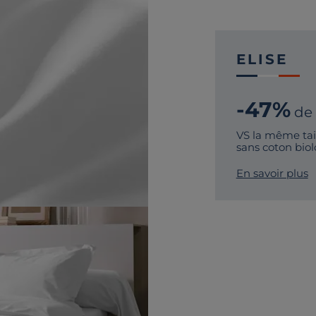
ELISE
-47%
de
VS la même taie
sans coton bio
En savoir plus