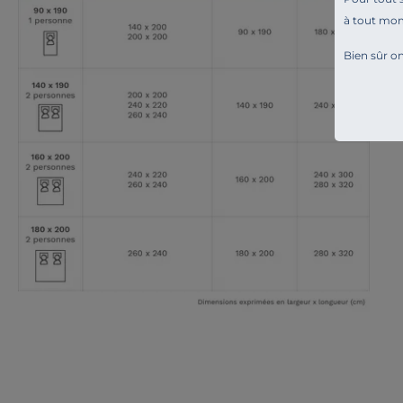
à tout mo
Bien sûr on