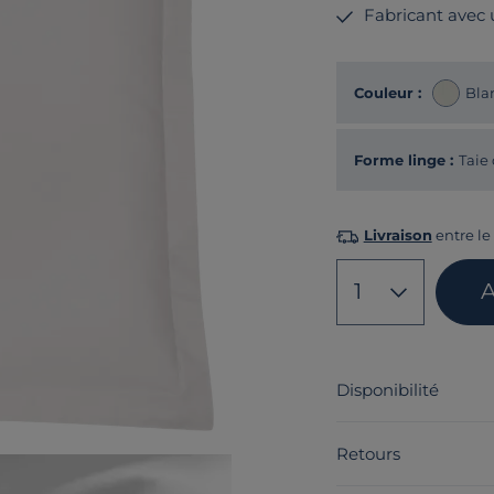
Fabricant avec
Couleur :
Bla
Forme linge :
Taie 
Livraison
entre le 
1
A
Disponibilité
Retours