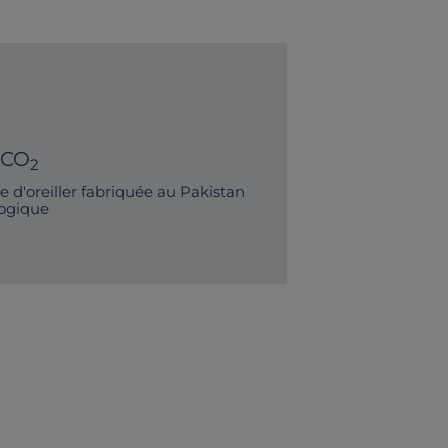
 CO
2
 d'oreiller fabriquée au Pakistan
logique