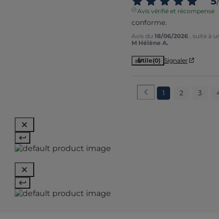
5
/
Avis vérifié et récompensé
conforme.
Avis du
18/06/2026
, suite à 
M Hélène A.
Utile
(0)
Signaler
1
2
3