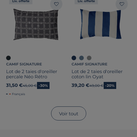
Liv. offerte
Liv. offerte
CAMIF SIGNATURE
CAMIF SIGNATURE
Lot de 2 taies d'oreiller
Lot de 2 taies d'oreiller
percale Néo Rétro
coton lin Oyat
31,50 €
39,20 €
Ancien prix
45,00 €
-30%
Ancien prix
49,00 €
-20%
Français
Voir tout