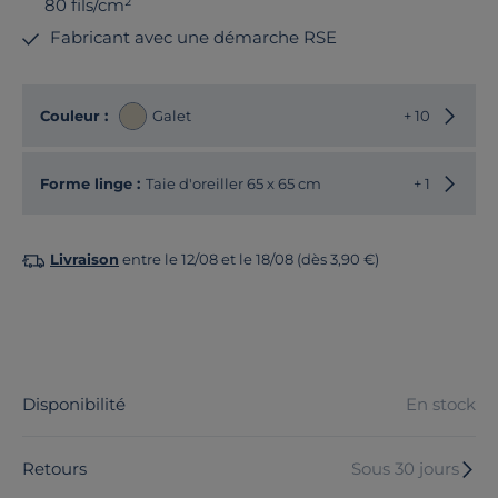
80 fils/cm²
Fabricant avec une démarche RSE
Choisir
Couleur :
Galet
+ 10
Choisir
Forme linge :
Taie d'oreiller 65 x 65 cm
+ 1
Livraison
entre le 12/08 et le 18/08 (dès 3,90 €)
Disponibilité
En stock
Retours
Sous 30 jours