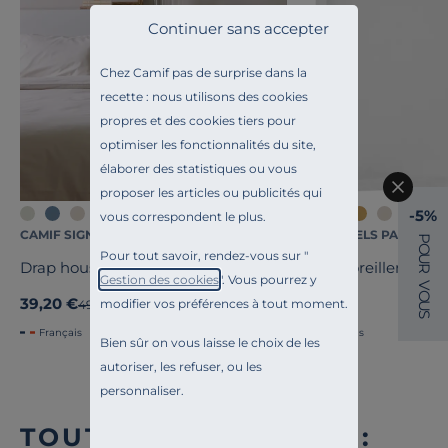
Continuer sans accepter
Chez Camif pas de surprise dans la
recette : nous utilisons des cookies
propres et des cookies tiers pour
optimiser les fonctionnalités du site,
élaborer des statistiques ou vous
proposer les articles ou publicités qui
+7
+6
-5%
vous correspondent le plus.
CAMIF SIGNATURE
ESSENTIELS PAR CAMI
P
O
Pour tout savoir, rendez-vous sur "
U
Drap housse percale bio Elise
Taie d'oreiller coton
R
Gestion des cookies
". Vous pourrez y
V
O
39,20 €
16,00 €
modifier vos préférences à tout moment.
Ancien prix
49,00 €
-20%
U
S
Français
Français
Bien sûr on vous laisse le choix de les
autoriser, les refuser, ou les
personnaliser.
TOUTE NOTRE OFFRE :