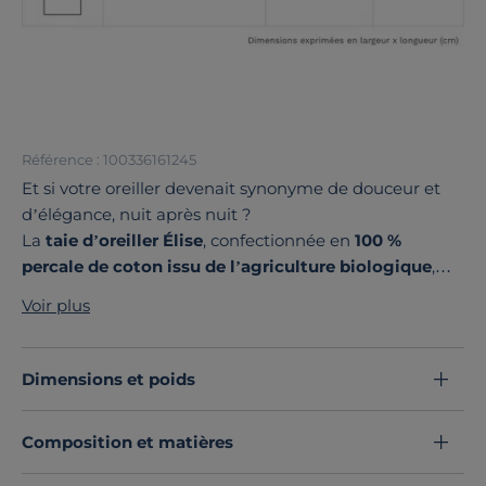
Référence : 100336161245
Et si votre oreiller devenait synonyme de douceur et
d’élégance, nuit après nuit ?
La
taie d’oreiller Élise
, confectionnée en
100 %
percale de coton issu de l’agriculture biologique
,
séduit par sa douceur. Son tissage serré garantit
Voir plus
confort et longévité.
Déclinée dans une
palette de couleurs délicates et
plusieurs formats
, elle s’adapte à tous les styles de
Dimensions et poids
chambre.
Fabriquée en France
, elle allie esthétisme et
savoir-faire local.
Composition et matières
Laissez-vous séduire par le charme de la percale de
coton et offrez à votre lit une touche de raffinement