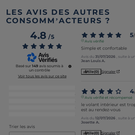
LES AVIS DES AUTRES
CONSOMM’ACTEURS ?
4.8
5
/
/
5
Avis vérifié
Simple et confortable
Avis du
31/07/2026
, suite à 
Jean Louis A.
Basé sur
149
avis soumis à
un contrôle
Utile
(0)
Signaler
Voir tous les avis sur ce site
5
étoiles
123
4
4
étoiles
20
Avis vérifié et récompensé
3
étoiles
4
le volant intérieur est tro
2
étoiles
0
est au rendez-vous
1
étoile
2
Avis du
12/07/2026
, suite à 
Josette A.
Trier les avis
Utile
(0)
Signaler