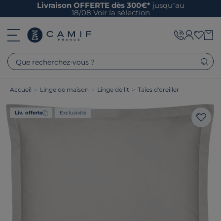
Livraison OFFERTE dès 300€*
jusqu’au
18/08
Voir la sélection
Que recherchez-vous ?
Accueil
>
Linge de maison
>
Linge de lit
>
Taies d'oreiller
Liv. offerte
Exclusivité