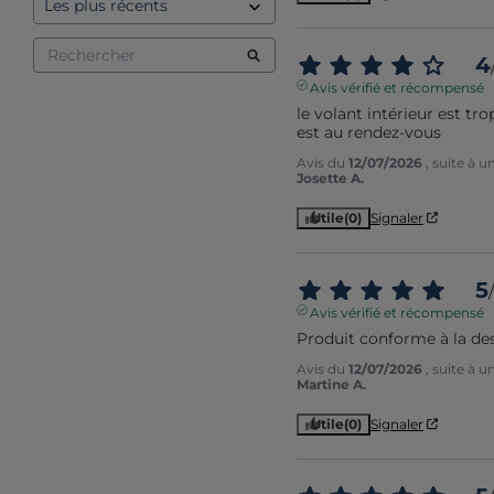
4
Avis vérifié et récompensé
le volant intérieur est tro
est au rendez-vous
Avis du
12/07/2026
, suite à 
Josette A.
Utile
(0)
Signaler
5
/
Avis vérifié et récompensé
Produit conforme à la de
Avis du
12/07/2026
, suite à 
Martine A.
Utile
(0)
Signaler