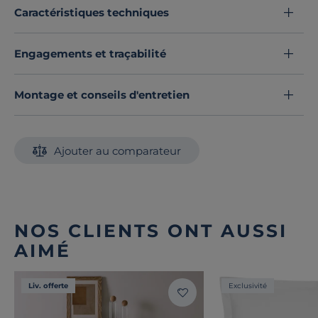
tout en douceur.
Caractéristiques techniques
Découvrez toute notre sélection :
Taies d'oreiller
Engagements et traçabilité
Montage et conseils d'entretien
Ajouter au comparateur
NOS CLIENTS ONT AUSSI
AIMÉ
Liv. offerte
Exclusivité