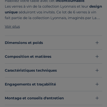
Habillez votre table avec cet
incontournable
.
Les verres à vin de la collection Lyonnais et leur
design
unique
séduiront vos invités. Ce lot de 6 verres à vin
fait partie de la collection Lyonnais, imaginés par La
Rochère avec leur paraison ornée de reliefs inspirés
Voir plus
des motifs précieux de la Renaissance. Fabriqués en
verre pressé. Produits
français
fabriqués à Passavant-
la-Rochère (70), ces verres à vin de grande qualité sont
Dimensions et poids
le fruit d'un art exigent : la verrerie, travail de savoir-
faire et de patience.
Composition et matières
Découvrez toute notre sélection :
Verres
Caractéristiques techniques
Engagements et traçabilité
Montage et conseils d'entretien