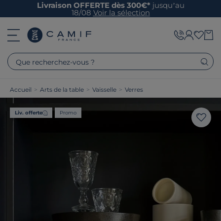
Livraison OFFERTE dès 300€*
jusqu’au
18/08
Voir la sélection
Que recherchez-vous ?
Accueil
>
Arts de la table
>
Vaisselle
>
Verres
Liv. offerte
Promo