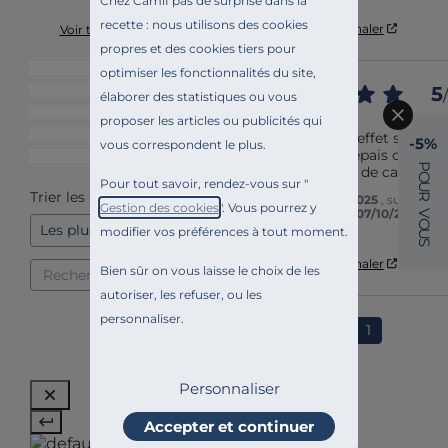
Chez Camif pas de surprise dans la
contrôle
recette : nous utilisons des cookies
Utile
(0)
Signaler
Voir tous les avis sur ce site
propres et des cookies tiers pour
5
étoiles
2
optimiser les fonctionnalités du site,
5
4
étoiles
0
/
élaborer des statistiques ou vous
3
étoiles
0
Avis vérifié
proposer les articles ou publicités qui
2
étoiles
0
Très joli. Bel effet sur la 
-5%
vous correspondent le plus.
table. Verre épais qui évo
1
étoile
0
P
une auberge de campagn
O
Pour tout savoir, rendez-vous sur "
U
Trier les avis
R
Avis du
16/11/2025
, suite à un
Gestion des cookies
". Vous pourrez y
expérience du
07/10/2025
par
V
O
Anne A.
modifier vos préférences à tout moment.
U
S
Utile
(0)
Signaler
Bien sûr on vous laisse le choix de les
autoriser, les refuser, ou les
personnaliser.
1
Personnaliser
Accepter et continuer