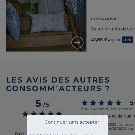
COSTA NOVA
Saladier grès déco 
41,65 €
Ancien prix
49,00 €
-15%
LES AVIS DES AUTRES
CONSOMM’ACTEURS ?
5
5
/
/
5
Avis vérifié et récompensé
Produit solide et de quali
Continuer sans accepter
Avis du
09/03/2026
, suite à 
expérience du
14/12/2025
par
Jules A.
Basé sur
2
avis soumis à un