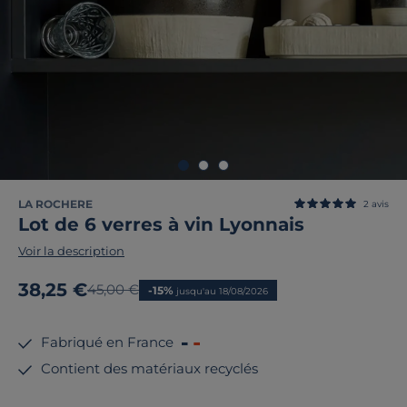
LA ROCHERE
2
avis
Lot de 6 verres à vin Lyonnais
Voir la description
Nouveau prix
38,25 €
Ancien prix
45,00 €
-15%
jusqu'au 18/08/2026
Fabriqué en France
Contient des matériaux recyclés