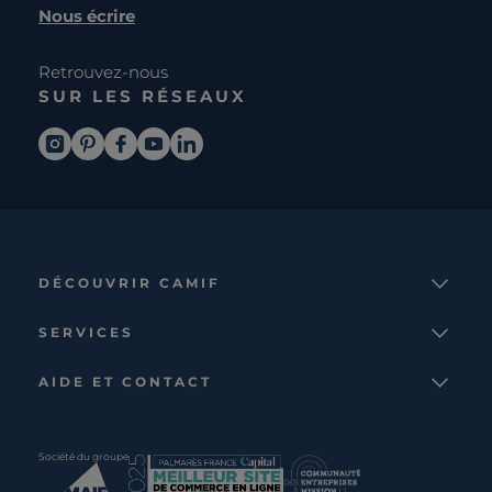
Nous écrire
Retrouvez-nous
SUR LES RÉSEAUX
DÉCOUVRIR CAMIF
La marque
SERVICES
Notre mission
Services et avantages
Nos collections
AIDE ET CONTACT
Comparateur
Le catalogue
Nous contacter
Cagnotte fidélité
Le blog
Suivre votre commande
Carte cadeau Camif
Société du groupe
Boutique
Aide et foire aux questions
Partenaire rénovation