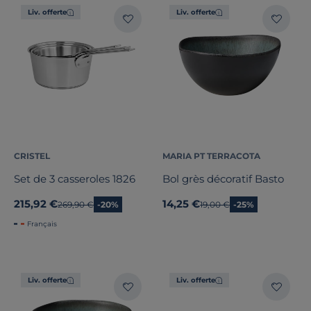
Liv. offerte
Liv. offerte
CRISTEL
MARIA PT TERRACOTA
Set de 3 casseroles 1826
Bol grès décoratif Basto
215,92 €
14,25 €
Ancien prix
269,90 €
-20%
Ancien prix
19,00 €
-25%
Français
Liv. offerte
Liv. offerte