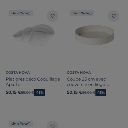
Liv. offerte
Liv. offerte
COSTA NOVA
COSTA NOVA
Plat grès déco Coquillage
Coupe 25 cm avec
Aparte
couvercle en liège
Redonda
50,15 €
50,15 €
Ancien prix
59,00 €
-15%
Ancien prix
59,00 €
-15%
Liv. offerte