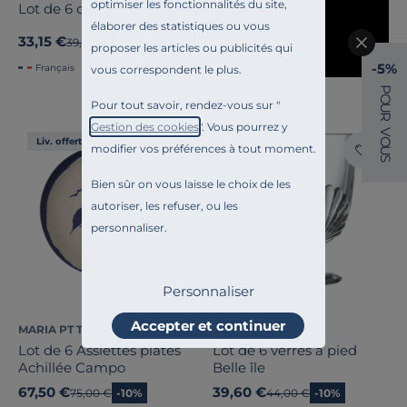
optimiser les fonctionnalités du site,
Lot de 6 coupes Périgord
élaborer des statistiques ou vous
33,15 €
Ancien prix
39,00 €
-15%
proposer les articles ou publicités qui
-5%
Français
vous correspondent le plus.
P
O
Pour tout savoir, rendez-vous sur "
U
R
Gestion des cookies
". Vous pourrez y
V
O
Liv. offerte
Liv. offerte
modifier vos préférences à tout moment.
U
S
Bien sûr on vous laisse le choix de les
autoriser, les refuser, ou les
personnaliser.
Personnaliser
Accepter et continuer
MARIA PT TERRACOTA
LA ROCHERE
Lot de 6 Assiettes plates
Lot de 6 verres à pied
Achillée Campo
Belle île
67,50 €
39,60 €
Ancien prix
75,00 €
-10%
Ancien prix
44,00 €
-10%