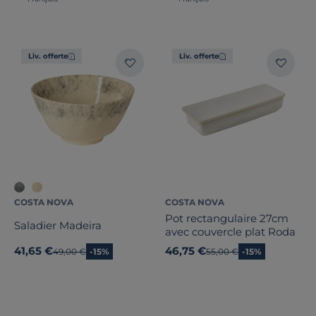
Liv. offerte
Liv. offerte
COSTA NOVA
COSTA NOVA
Pot rectangulaire 27cm
Saladier Madeira
avec couvercle plat Roda
41,65 €
46,75 €
Ancien prix
49,00 €
-15%
Ancien prix
55,00 €
-15%