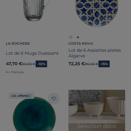
LA ROCHERE
COSTA NOVA
Lot de 6 Assiettes plates
Lot de 6 Mugs Ouessant
Algarve
47,70 €
72,25 €
Ancien prix
53,00 €
-10%
Ancien prix
85,00 €
-15%
Français
Liv. offerte