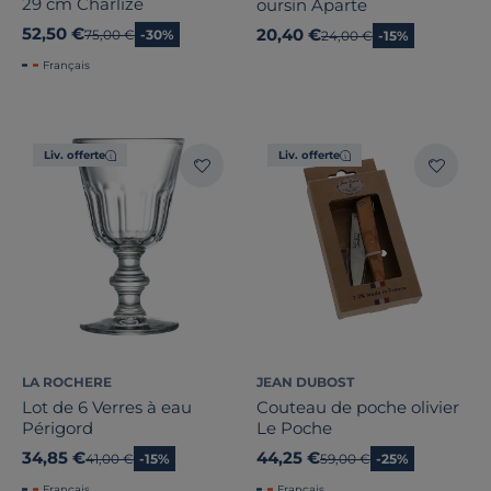
29 cm Charlize
oursin Aparte
52,50 €
20,40 €
Ancien prix
75,00 €
-30%
Ancien prix
24,00 €
-15%
Français
Liv. offerte
Liv. offerte
LA ROCHERE
JEAN DUBOST
Lot de 6 Verres à eau
Couteau de poche olivier
Périgord
Le Poche
34,85 €
44,25 €
Ancien prix
41,00 €
-15%
Ancien prix
59,00 €
-25%
Français
Français