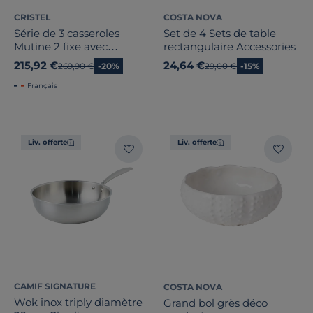
CRISTEL
COSTA NOVA
Série de 3 casseroles
Set de 4 Sets de table
Mutine 2 fixe avec
rectangulaire Accessories
poignée Bakelite noire
215,92 €
24,64 €
Ancien prix
269,90 €
-20%
Ancien prix
29,00 €
-15%
Français
Liv. offerte
Liv. offerte
CAMIF SIGNATURE
COSTA NOVA
Wok inox triply diamètre
Grand bol grès déco