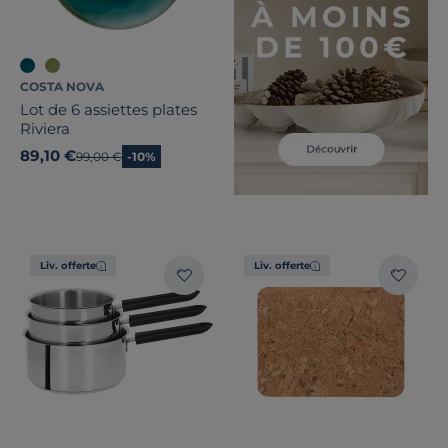
COSTA NOVA
Lot de 6 assiettes plates
Riviera
89,10 €
Ancien prix
99,00 €
-10%
Liv. offerte
Liv. offerte