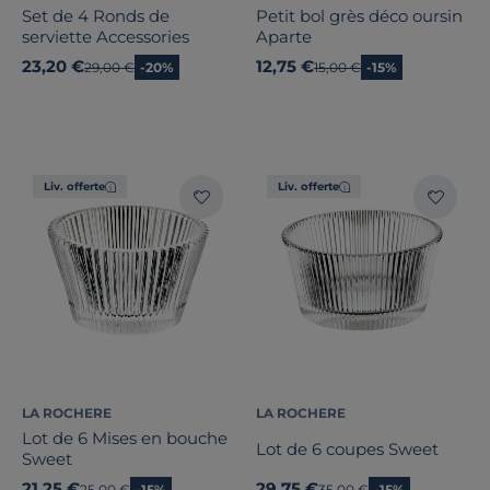
Set de 4 Ronds de
Petit bol grès déco oursin
serviette Accessories
Aparte
23,20 €
12,75 €
Ancien prix
29,00 €
-20%
Ancien prix
15,00 €
-15%
Liv. offerte
Liv. offerte
LA ROCHERE
LA ROCHERE
Lot de 6 Mises en bouche
Lot de 6 coupes Sweet
Sweet
21,25 €
29,75 €
Ancien prix
25,00 €
-15%
Ancien prix
35,00 €
-15%