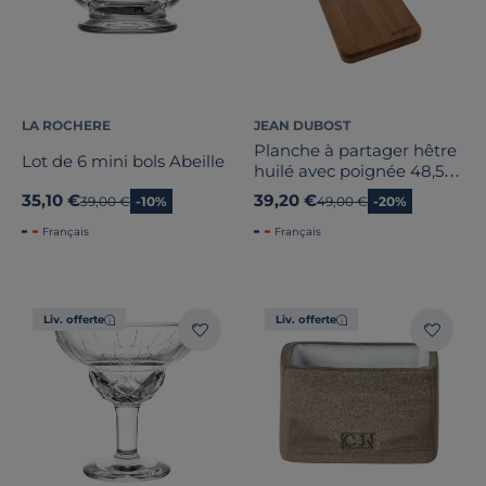
LA ROCHERE
JEAN DUBOST
Planche à partager hêtre
Lot de 6 mini bols Abeille
huilé avec poignée 48,5
cm S
35,10 €
39,20 €
Ancien prix
39,00 €
-10%
Ancien prix
49,00 €
-20%
Français
Français
Liv. offerte
Liv. offerte