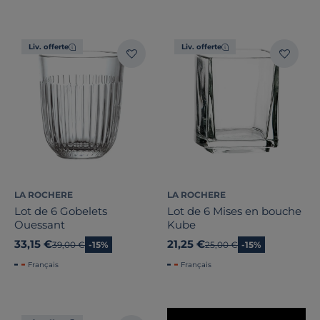
Liv. offerte
Liv. offerte
Forme
Largeur
Hauteur
Marque
LA ROCHERE
LA ROCHERE
Lot de 6 Gobelets
Lot de 6 Mises en bouche
Note des clients
Ouessant
Kube
33,15 €
21,25 €
Ancien prix
39,00 €
-15%
Ancien prix
25,00 €
-15%
Stock
Français
Français
Pays de fabrication