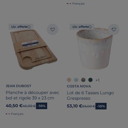
Français
Liv. offerte
Liv. offerte
+1
JEAN DUBOST
COSTA NOVA
Planche à découper avec
Lot de 6 Tasses Lungo
bol et rigole 39 x 23 cm
Grespresso
40,50 €
53,10 €
Ancien prix
45,00 €
-10%
Ancien prix
59,00 €
-10%
Français