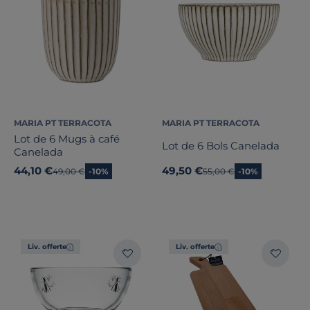
MARIA PT TERRACOTA
MARIA PT TERRACOTA
Lot de 6 Mugs à café
Lot de 6 Bols Canelada
Canelada
44,10 €
49,50 €
Ancien prix
49,00 €
-10%
Ancien prix
55,00 €
-10%
Liv. offerte
Liv. offerte