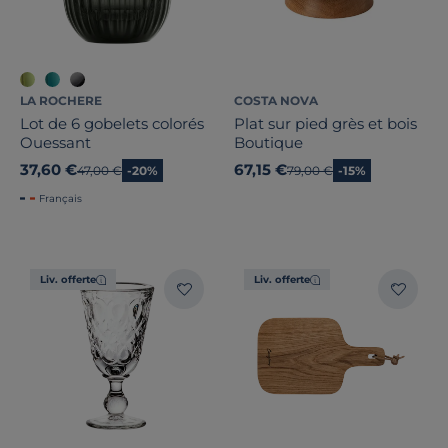
LA ROCHERE
COSTA NOVA
Lot de 6 gobelets colorés
Plat sur pied grès et bois
Ouessant
Boutique
37,60 €
67,15 €
Ancien prix
47,00 €
-20%
Ancien prix
79,00 €
-15%
Français
Liv. offerte
Liv. offerte