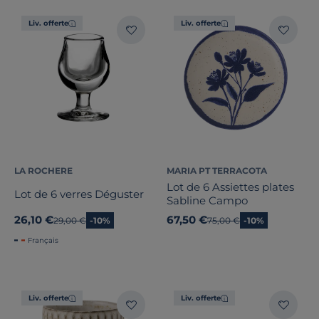
Liv. offerte
Liv. offerte
LA ROCHERE
MARIA PT TERRACOTA
Lot de 6 Assiettes plates
Lot de 6 verres Déguster
Sabline Campo
26,10 €
67,50 €
Ancien prix
29,00 €
-10%
Ancien prix
75,00 €
-10%
Français
Liv. offerte
Liv. offerte