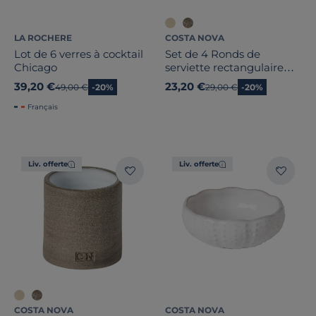
LA ROCHERE
COSTA NOVA
Lot de 6 verres à cocktail
Set de 4 Ronds de
Chicago
serviette rectangulaire
Accessories
39,20 €
23,20 €
Ancien prix
49,00 €
-20%
Ancien prix
29,00 €
-20%
Français
Liv. offerte
Liv. offerte
COSTA NOVA
COSTA NOVA