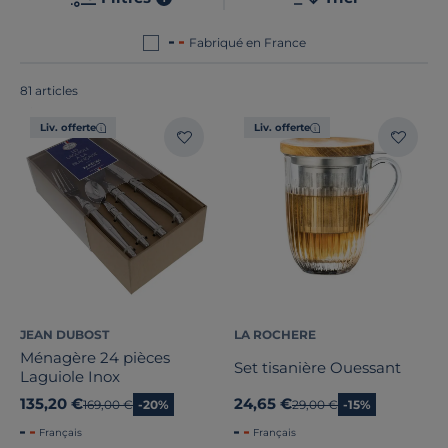
France ou en Europe
!
Fabriqué en France
81 articles
Liv. offerte
Liv. offerte
JEAN DUBOST
LA ROCHERE
Ménagère 24 pièces
Set tisanière Ouessant
Laguiole Inox
135,20 €
24,65 €
Ancien prix
169,00 €
-20%
Ancien prix
29,00 €
-15%
Français
Français