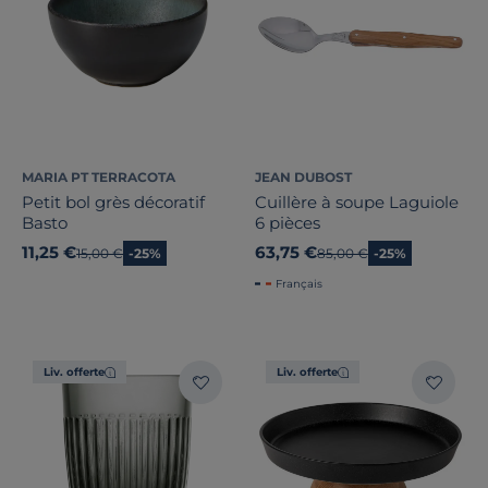
MARIA PT TERRACOTA
JEAN DUBOST
Petit bol grès décoratif
Cuillère à soupe Laguiole
Basto
6 pièces
11,25 €
63,75 €
Ancien prix
15,00 €
-25%
Ancien prix
85,00 €
-25%
Français
Liv. offerte
Liv. offerte