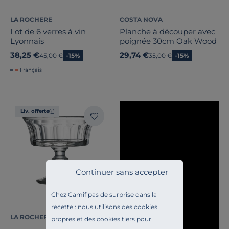
LA ROCHERE
COSTA NOVA
Lot de 6 verres à vin
Planche à découper avec
Lyonnais
poignée 30cm Oak Wood
38,25 €
29,74 €
Ancien prix
45,00 €
-15%
Ancien prix
35,00 €
-15%
Français
Liv. offerte
Continuer sans accepter
Chez Camif pas de surprise dans la
recette : nous utilisons des cookies
LA ROCHERE
propres et des cookies tiers pour