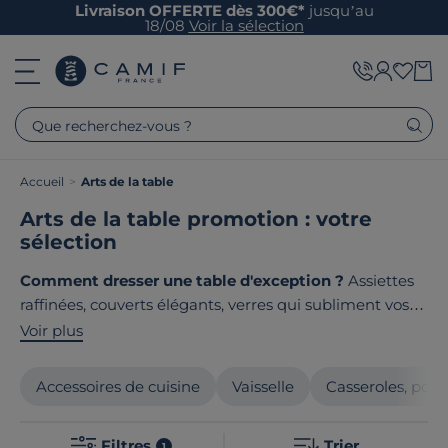
Livraison OFFERTE dès 300€*
jusqu’au
18/08
Voir la sélection
Que recherchez-vous ?
Accueil
>
Arts de la table
Arts de la table promotion : votre
sélection
Comment dresser une table d'exception ?
Assiettes
raffinées, couverts élégants, verres qui subliment vos
boissons : les arts de la table transforment chaque
Voir plus
repas en moment de partage unique. Chez Camif,
nous avons sélectionné avec soin des collections qui
Accessoires de cuisine
Vaisselle
Casseroles, poêl
allient
savoir-faire et design contemporain
. Le point
commun de nos produits ? Ils sont tous
fabriqués en
Filtres
Trier
1