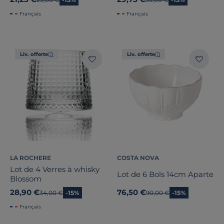
Français
Français
Liv. offerte
Liv. offerte
LA ROCHERE
COSTA NOVA
Lot de 4 Verres à whisky
Lot de 6 Bols 14cm Aparte
Blossom
28,90 €
76,50 €
Ancien prix
34,00 €
-15%
Ancien prix
90,00 €
-15%
Français