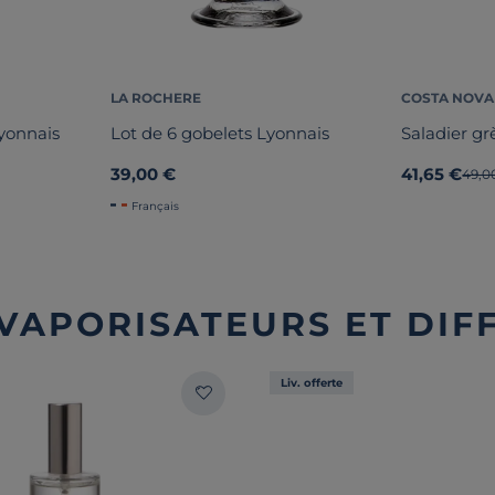
LA ROCHERE
COSTA NOVA
Lyonnais
Lot de 6 gobelets Lyonnais
Saladier gr
39,00 €
41,65 €
Anci
49,0
Français
 VAPORISATEURS ET DIF
Liv. offerte