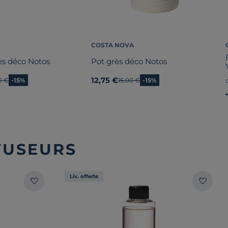
COSTA NOVA
ès déco Notos
Pot grès déco Notos
12,75 €
en prix
0 €
-15%
Ancien prix
15,00 €
-15%
FUSEURS
Liv. offerte