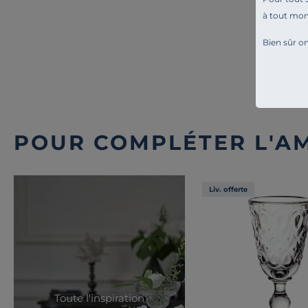
à tout mo
Bien sûr on
POUR COMPLÉTER L'A
Liv. offerte
Toute l'inspiration