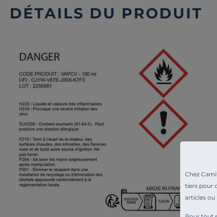
DÉTAILS DU PRODUIT
Chez Camif 
tiers pour 
articles ou
Pour tout s