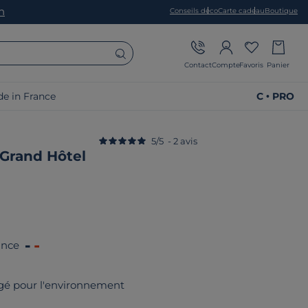
on
Conseils déco
Carte cadeau
Boutique
Contact
Compte
Favoris
Panier
e in France
C • PRO
5
/
5
-
2
avis
 Grand Hôtel
ance
gé pour l'environnement