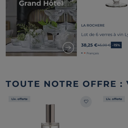
Grand Hôtel
LA ROCHERE
Lot de 6 verres à vin 
38,25 €
Ancien prix
45,00 €
-15%
Français
TOUTE NOTRE OFFRE :
Liv. offerte
Liv. offerte