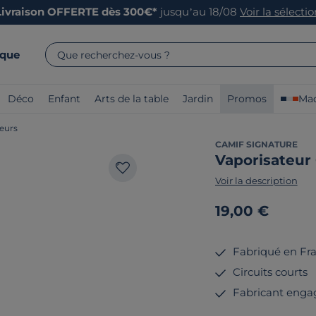
Livraison OFFERTE dès 300€*
jusqu’au 18/08
Voir la sélecti
rque
Que recherchez-vous ?
Déco
Enfant
Arts de la table
Jardin
Promos
Mad
seurs
CAMIF SIGNATURE
Vaporisateur
Voir la description
19,00 €
Fabriqué en Fr
Circuits courts
Fabricant enga