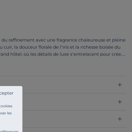
du raffinement avec une fragrance chaleureuse et pleine
uir, la douceur florale de l’iris et la richesse boisée du
d hôtel, où les détails de luxe s’entrelacent pour créer
s substances nocives
comme les CMR ou les phtalates.
ièce de votre maison, avec un parfum à la fois riche et
u quotidien, où chaque vaporisation vous transporte
cepter
useurs
 cookies
ser les
préférences