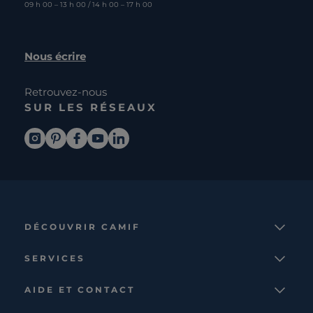
09 h 00 – 13 h 00 / 14 h 00 – 17 h 00
Nous écrire
Retrouvez-nous
SUR LES RÉSEAUX
DÉCOUVRIR CAMIF
La marque
SERVICES
Notre mission
Services et avantages
Nos collections
AIDE ET CONTACT
Comparateur
Le catalogue
Nous contacter