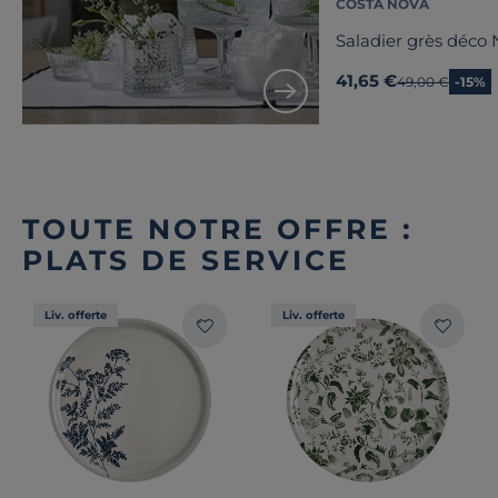
COSTA NOVA
Saladier grès déco 
41,65 €
Ancien prix
49,00 €
-15%
TOUTE NOTRE OFFRE :
PLATS DE SERVICE
Liv. offerte
Liv. offerte