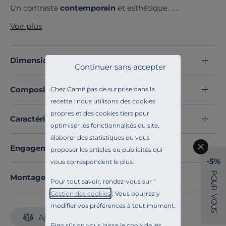
Un contraste
contemporain
et esthétique.
Pensé comme un
objet de présentation
pour vos
Voir plus
préparations culinaires il saura tout aussi bien se
fondre dans vos espaces d'inspiration comme
plateau
de décoration.
Dimensions et poids
Continuer sans accepter
Découvrez toute notre sélection :
Plats de service
Composition et matières
Chez Camif pas de surprise dans la
recette : nous utilisons des cookies
propres et des cookies tiers pour
Caractéristiques techniques
optimiser les fonctionnalités du site,
élaborer des statistiques ou vous
Engagements et traçabilité
proposer les articles ou publicités qui
-5%
vous correspondent le plus.
P
Montage et conseils d'entretien
O
Pour tout savoir, rendez-vous sur "
U
R
Gestion des cookies
". Vous pourrez y
V
O
modifier vos préférences à tout moment.
U
S
Ajouter au comparateur
Bien sûr on vous laisse le choix de les