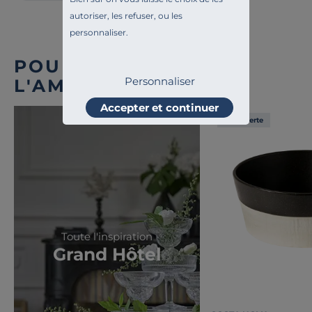
autoriser, les refuser, ou les
personnaliser.
POUR COMPLÉTER
Personnaliser
L'AMBIANCE
Accepter et continuer
Liv. offerte
Toute l'inspiration
Grand Hôtel