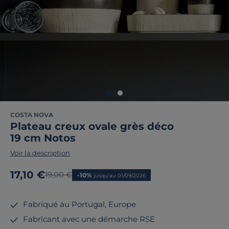
COSTA NOVA
Plateau creux ovale grès déco
19 cm Notos
Voir la description
Nouveau prix
17,10 €
Ancien prix
19,00 €
-10%
jusqu'au 01/09/2026
Fabriqué au Portugal, Europe
Fabricant avec une démarche RSE