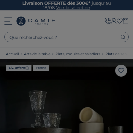
Livraison OFFERTE dès 300€*
jusqu’au
18/08
Voir la sélection
Que recherchez-vous ?
Accueil
>
Arts de la table
>
Plats, moules et saladiers
>
Plats de service
Liv. offerte
Promo