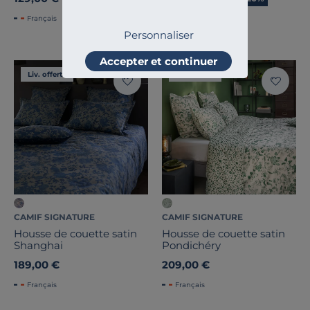
Français
Français
Personnaliser
Accepter et continuer
Liv. offerte
Liv. offerte
CAMIF SIGNATURE
CAMIF SIGNATURE
Housse de couette satin
Housse de couette satin
Shanghai
Pondichéry
189,00 €
209,00 €
Français
Français