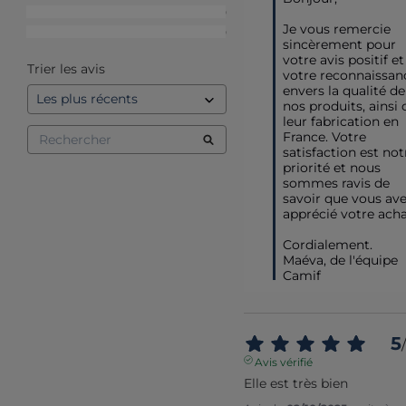
2
étoiles
0
Je vous remercie 
1
étoile
0
sincèrement pour 
votre avis positif et 
Trier les avis
votre reconnaissanc
envers la qualité de 
nos produits, ainsi 
leur fabrication en 
France. Votre 
satisfaction est notr
priorité et nous 
sommes ravis de 
savoir que vous ave
apprécié votre achat
Cordialement.

Maéva, de l'équipe 
Camif
5
/
Avis vérifié
Elle est très bien