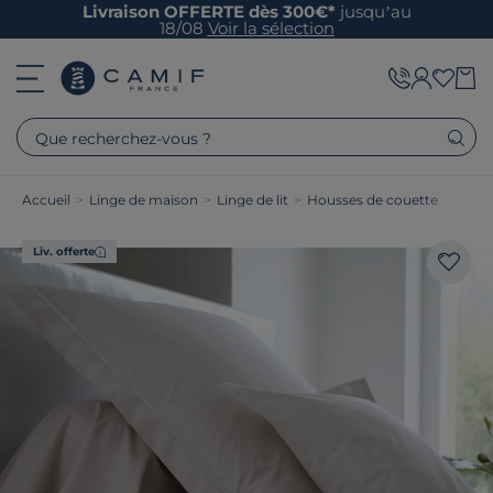
Livraison OFFERTE dès 300€*
jusqu’au
18/08
Voir la sélection
Que recherchez-vous ?
Accueil
>
Linge de maison
>
Linge de lit
>
Housses de couette
Liv. offerte