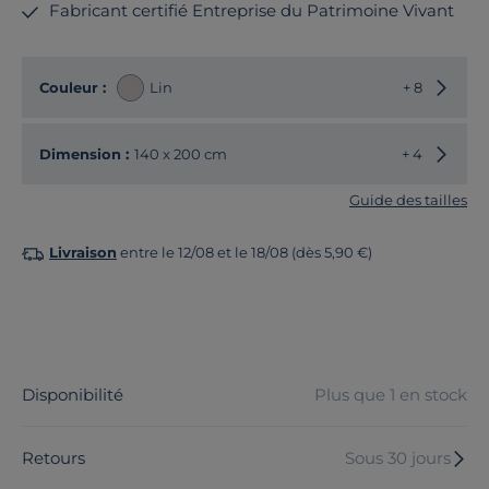
Fabricant certifié Entreprise du Patrimoine Vivant
Choisir
Couleur :
Lin
+ 8
Choisir
Dimension :
140 x 200 cm
+ 4
Guide des tailles
Livraison
entre le 12/08 et le 18/08 (dès 5,90 €)
Disponibilité
Plus que 1 en stock
Retours
Sous 30 jours