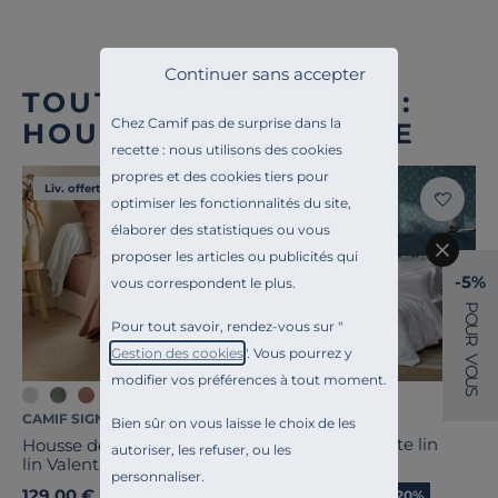
Continuer sans accepter
TOUTE NOTRE OFFRE :
Chez Camif pas de surprise dans la
HOUSSES DE COUETTE
recette : nous utilisons des cookies
propres et des cookies tiers pour
Liv. offerte
Liv. offerte
optimiser les fonctionnalités du site,
élaborer des statistiques ou vous
proposer les articles ou publicités qui
-5%
vous correspondent le plus.
P
O
Pour tout savoir, rendez-vous sur "
U
R
Gestion des cookies
". Vous pourrez y
V
O
modifier vos préférences à tout moment.
U
S
+12
CAMIF SIGNATURE
CAMIF SIGNATURE
Bien sûr on vous laisse le choix de les
Housse de couette lin
Housse de couette coton
autoriser, les refuser, ou les
Suzette
lin Valentine
personnaliser.
255,21 €
129,00 €
Ancien prix
319,00 €
-20%