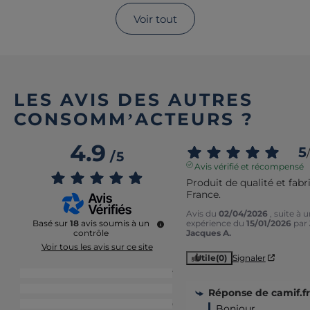
Voir tout
LES AVIS DES AUTRES
CONSOMM’ACTEURS ?
4.9
5
/
/
5
Avis vérifié et récompensé
Produit de qualité et fabr
France.
Avis du
02/04/2026
, suite à 
expérience du
15/01/2026
par
Basé sur
18
avis soumis à un
Jacques A.
contrôle
Voir tous les avis sur ce site
Utile
(0)
Signaler
5
étoiles
17
4
étoiles
1
Réponse de
camif.fr
3
étoiles
0
Bonjour, 
