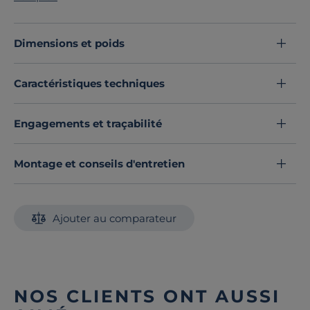
rappelant les horizons polaires ou les tonalités chaudes
des terres, pour se coordonner avec toutes vos parures
fantaisies.
Dimensions et poids
Découvrez toute notre sélection :
Housses de couette
Caractéristiques techniques
Engagements et traçabilité
Montage et conseils d'entretien
Ajouter au comparateur
NOS CLIENTS ONT AUSSI