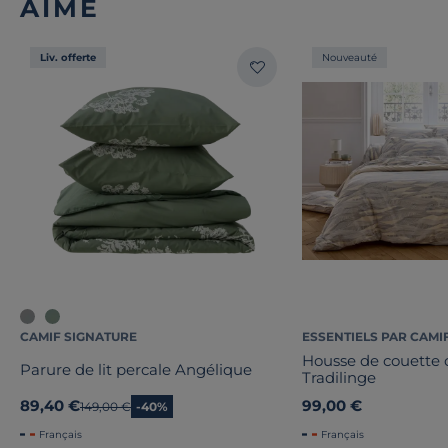
AIMÉ
Liv. offerte
Nouveauté
CAMIF SIGNATURE
ESSENTIELS PAR CAMI
Housse de couette 
Parure de lit percale Angélique
Tradilinge
89,40 €
99,00 €
Ancien prix
149,00 €
-40%
Français
Français