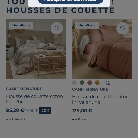
TOUTE NOTRE OFFRE :
HOUSSES DE COUETTE
Liv. offerte
Liv. offerte
+12
CAMIF SIGNATURE
CAMIF SIGNATURE
Housse de couette coton
Housse de couette coton
bio Rhea
lin Valentine
95,20 €
129,00 €
Ancien prix
119,00 €
-20%
Français
Français