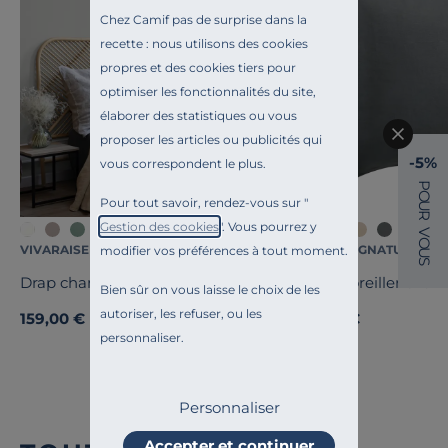
Chez Camif pas de surprise dans la
recette : nous utilisons des cookies
propres et des cookies tiers pour
optimiser les fonctionnalités du site,
élaborer des statistiques ou vous
proposer les articles ou publicités qui
-5%
vous correspondent le plus.
P
O
Pour tout savoir, rendez-vous sur "
U
R
Gestion des cookies
". Vous pourrez y
V
O
VIVARAISE
CAMIF SIGNATURE
modifier vos préférences à tout moment.
U
S
Drap chanvre Kala
Taie d'oreiller chan
Bien sûr on vous laisse le choix de les
autoriser, les refuser, ou les
159,00 €
35,00 €
personnaliser.
Personnaliser
Accepter et continuer