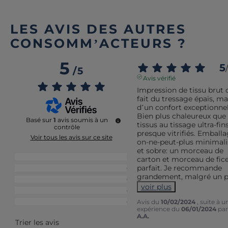
LES AVIS DES AUTRES
CONSOMM’ACTEURS ?
5
5
/
/
5
Avis vérifié
Impression de tissu brut d
fait du tressage épais, mai
d’un confort exceptionnel.
Bien plus chaleureux que l
Basé sur
1
avis soumis à un
tissus au tissage ultra-fins,
contrôle
presque vitrifiés. Emballa
Voir tous les avis sur ce site
on-ne-peut-plus minimalis
et sobre: un morceau de 
5
étoiles
1
carton et morceau de ficel
parfait. Je recommande 
4
étoiles
0
grandement, malgré un 
3
étoiles
0
voir plus
2
étoiles
0
Avis du
10/02/2024
, suite à u
1
étoile
0
expérience du
06/01/2024
par
A.A.
Trier les avis