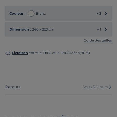
Choisir
Couleur :
Blanc
+ 3
Choisir
Dimension :
240 x 220 cm
+ 1
Guide des tailles
Livraison
entre le 19/08 et le 22/08 (dès 9,90 €)
Retours
Sous 30 jours