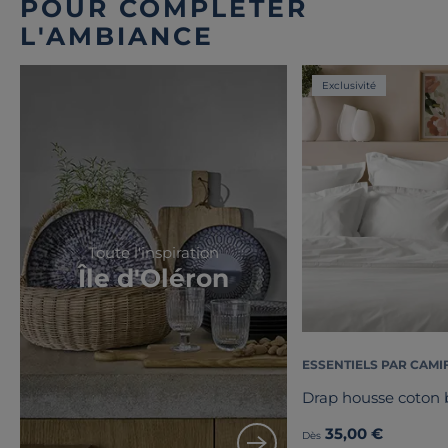
POUR COMPLÉTER
L'AMBIANCE
Exclusivité
Toute l'inspiration
Île d'Oléron
ESSENTIELS PAR CAMI
Drap housse coton b
35,00 €
Dès