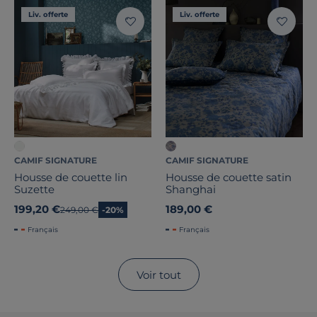
Liv. offerte
Liv. offerte
CAMIF SIGNATURE
CAMIF SIGNATURE
Housse de couette lin
Housse de couette satin
Suzette
Shanghai
199,20 €
189,00 €
Ancien prix
249,00 €
-20%
Français
Français
Voir tout