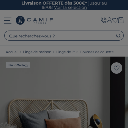
Livraison OFFERTE dès 300€*
jusqu’au
18/08
Voir la sélection
Que recherchez-vous ?
Accueil
>
Linge de maison
>
Linge de lit
>
Housses de couette
Liv. offerte