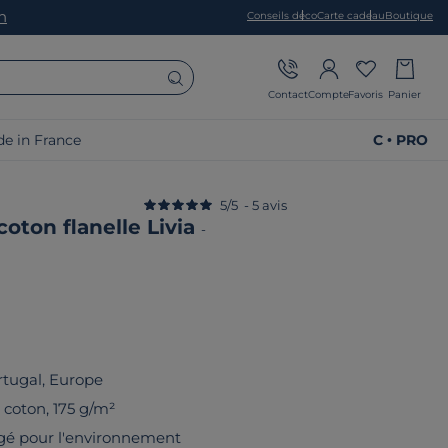
on
Conseils déco
Carte cadeau
Boutique
Contact
Compte
Favoris
Panier
e in France
C • PRO
5
/
5
-
5
avis
oton flanelle Livia
-
rtugal, Europe
 coton, 175 g/m²
gé pour l'environnement