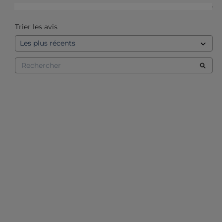
1
étoile
0
Trier les avis