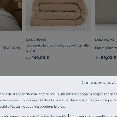
LASA HOME
LASA HOME
Housse de couette coton flanelle
 Fil & Sens
Drap plat co
Livia
149,00 €
99,00 €
Dès
Dès
Continuer sans ac
pas de surprise dans la recette : nous utilisons des cookies propres et des
optimiser les fonctionnalités du site, élaborer des statistiques ou vous propo
 publicités qui vous correspondent le plus.
Référence : 100377713107
Vous rêvez de nuits douces et
bien au chaud
? Vous al
avoir, rendez-vous sur "
Gestion des cookies
". Vous pourrez y modifier vos 