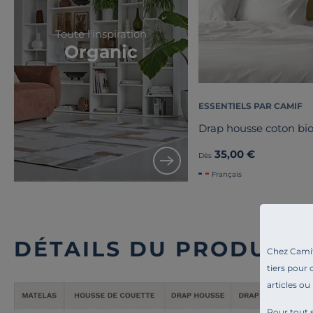
Toute l'inspiration
Organic
ESSENTIELS PAR CAMIF
Drap housse coton bio
35,00 €
Dès
Français
DÉTAILS DU PRODUIT
Chez Camif 
tiers pour 
articles ou
Pour tout s