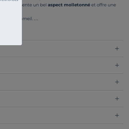
matière présente un bel
aspect molletonné
et offre une
uits de sommeil.