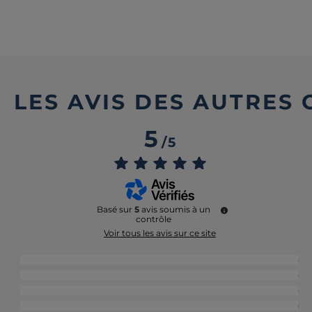
LES AVIS DES AUTRES
5
/
5
Basé sur
5
avis soumis à un
contrôle
Voir tous les avis sur ce site
5
étoiles
5
4
étoiles
0
3
étoiles
0
2
étoiles
0