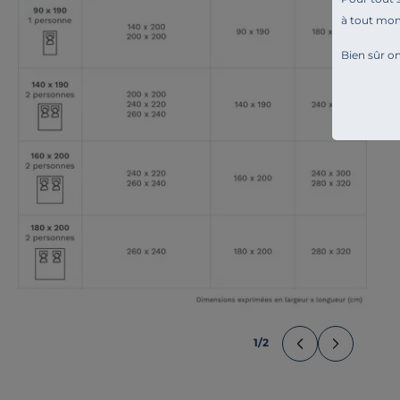
à tout mo
Bien sûr on
1
/
2