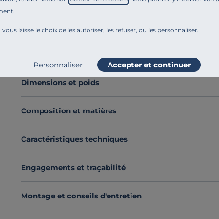
Confectionné en
flanelle de coton chambray
, cette 
ment.
douceur incomparable
.
 vous laisse le choix de les autoriser, les refuser, ou les personnaliser.
Son
confort exceptionnel
vous garantit de longues n
Découvrez toute notre sélection :
Draps housse
Voir plus
Personnaliser
Accepter et continuer
Dimensions et poids
Composition et matières
Caractéristiques techniques
Engagements et traçabilité
Montage et conseils d'entretien