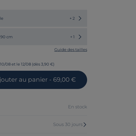
Choisir une autre couleur
le
+ 2
Choisir une autre dimension
 190 cm
+ 1
Guide des tailles
10/08 et le 12/08 (dès 3,90 €)
jouter
au panier
- 69,00 €
En stock
Sous 30 jours