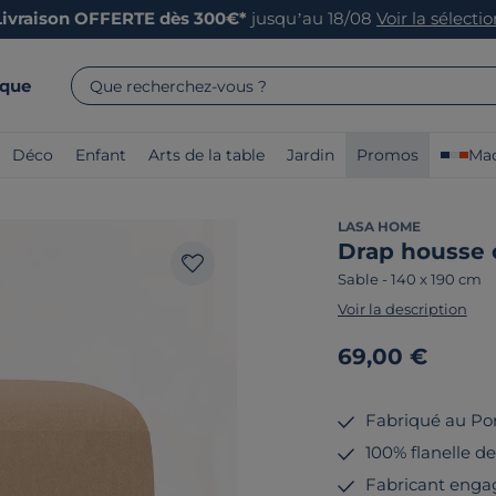
Livraison OFFERTE dès 300€*
jusqu’au 18/08
Voir la sélecti
rque
Que recherchez-vous ?
Déco
Enfant
Arts de la table
Jardin
Promos
Mad
LASA HOME
Drap housse c
Sable
-
140 x 190 cm
Voir la description
69,00 €
Fabriqué au Po
100% flanelle de
Fabricant enga