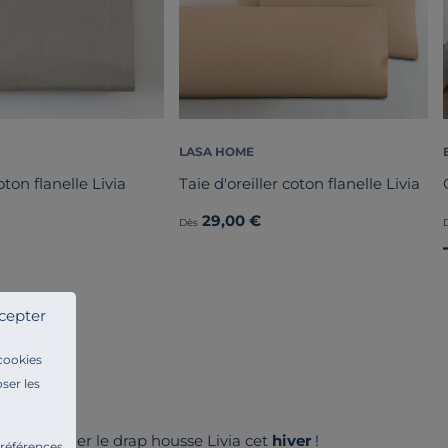
LASA HOME
ton flanelle Livia
Taie d'oreiller coton flanelle Livia
29,00 €
Dès
cepter
 cookies
ser les
lez apprécier le drap housse Livia cet
hiver
!
préférences