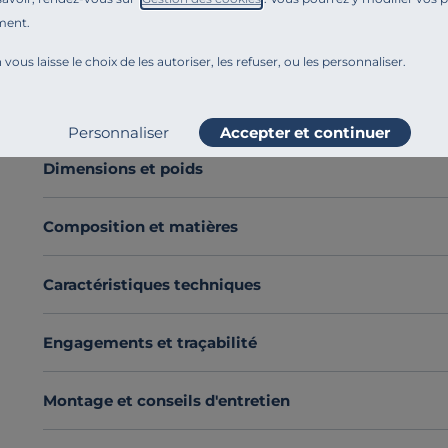
Confectionné en
flanelle de coton chambray
, cette 
ment.
douceur incomparable
.
 vous laisse le choix de les autoriser, les refuser, ou les personnaliser.
Son
confort exceptionnel
vous garantit de longues n
Découvrez toute notre sélection :
Draps housse
Voir plus
Personnaliser
Accepter et continuer
Dimensions et poids
Composition et matières
Caractéristiques techniques
Engagements et traçabilité
Montage et conseils d'entretien