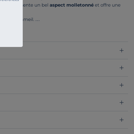
matière présente un bel
aspect molletonné
et offre une
uits de sommeil.