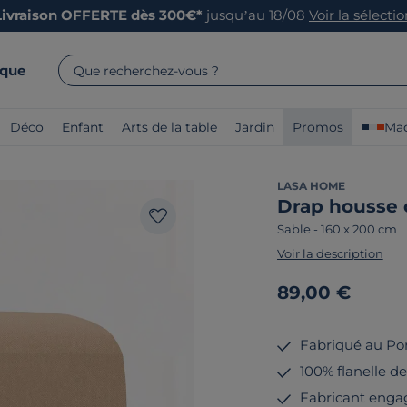
Livraison OFFERTE dès 300€*
jusqu’au 18/08
Voir la sélecti
rque
Que recherchez-vous ?
Déco
Enfant
Arts de la table
Jardin
Promos
Mad
LASA HOME
Drap housse c
Sable
-
160 x 200 cm
Voir la description
89,00 €
Fabriqué au Po
100% flanelle de
Fabricant enga