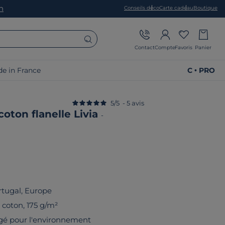
on
Conseils déco
Carte cadeau
Boutique
Contact
Compte
Favoris
Panier
e in France
C • PRO
5
/
5
-
5
avis
oton flanelle Livia
-
rtugal, Europe
 coton, 175 g/m²
gé pour l'environnement