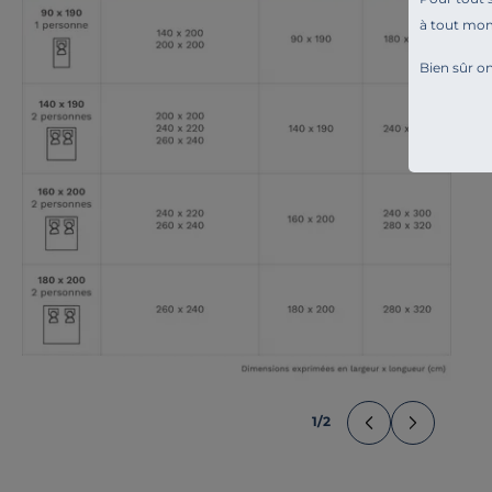
à tout mo
Bien sûr on
1
/
2