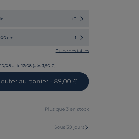
Choisir une autre couleur
le
+ 2
Choisir une autre dimension
 200 cm
+ 1
Guide des tailles
10/08 et le 12/08 (dès 3,90 €)
jouter
au panier
- 89,00 €
Plus que 3 en stock
Sous 30 jours