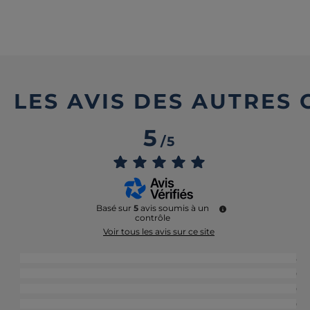
LES AVIS DES AUTRES
5
/
5
Basé sur
5
avis soumis à un
contrôle
Voir tous les avis sur ce site
5
étoiles
5
4
étoiles
0
3
étoiles
0
2
étoiles
0