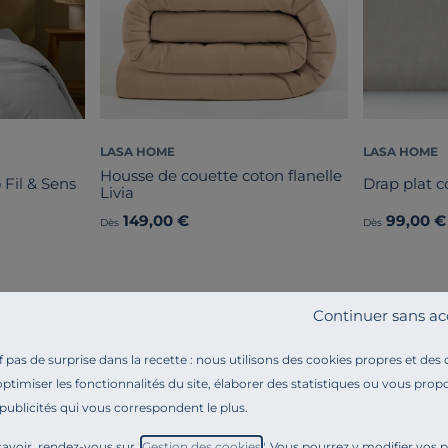
LASA HOME
LASA HOME
Housse de couette coton flanelle
 Fil & Sens
Drap plat co
Livia
149,00 €
99,00 €
Dès
Dès
Continuer sans ac
pas de surprise dans la recette : nous utilisons des cookies propres et des
optimiser les fonctionnalités du site, élaborer des statistiques ou vous propo
 publicités qui vous correspondent le plus.
Référence : 100377713108
Vous rêvez de nuits douces et
bien au chaud
? Vous al
avoir, rendez-vous sur "
Gestion des cookies
". Vous pourrez y modifier vos 