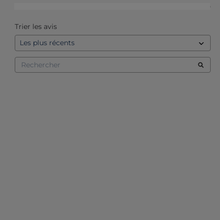
1
étoile
0
Trier les avis