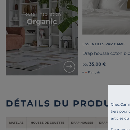
Toute l'inspiration
Organic
ESSENTIELS PAR CAMIF
Drap housse coton bio
35,00 €
Dès
Français
DÉTAILS DU PRODUIT
Chez Camif 
tiers pour 
articles ou
Pour tout s