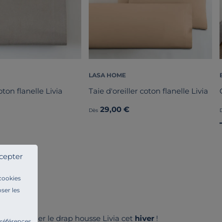
LASA HOME
ton flanelle Livia
Taie d'oreiller coton flanelle Livia
29,00 €
Dès
cepter
 cookies
ser les
lez apprécier le drap housse Livia cet
hiver
!
préférences