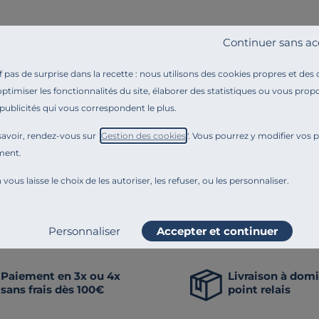
URE
Continuer sans ac
 volets Ø 115 Léonnie, chêne
pas de surprise dans la recette : nous utilisons des cookies propres et des
€
optimiser les fonctionnalités du site, élaborer des statistiques ou vous propo
 publicités qui vous correspondent le plus.
nnove en permanence. Notre équipe éditoriale a par exemple généré cette pa
avoir, rendez-vous sur "
Gestion des cookies
". Vous pourrez y modifier vos 
 comme la transparence, l'amélioration continue fait partie de nos engagem
ment.
Craquez aussi po
 vous laisse le choix de les autoriser, les refuser, ou les personnaliser.
Tables à manger
Tables basses
Bouts de 
Personnaliser
Accepter et continuer
Paiement en 3x ou 4x
Livraison à domi
sans frais dès 100€
point relais