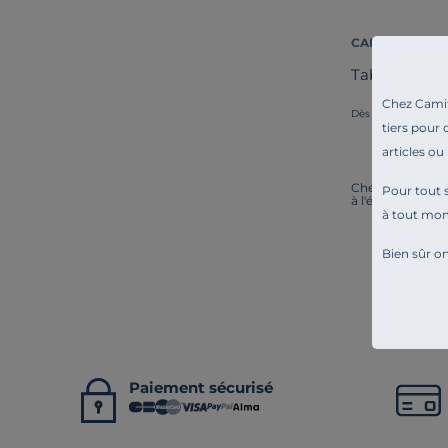
CAMIF SIGNAT
Table ronde à
Chez Camif 
1 099,00 
Dès
tiers pour 
articles ou
Chez Camif, on i
Pour tout s
à l'écoute. Tout
à tout mo
Bien sûr on
Paiement sécurisé