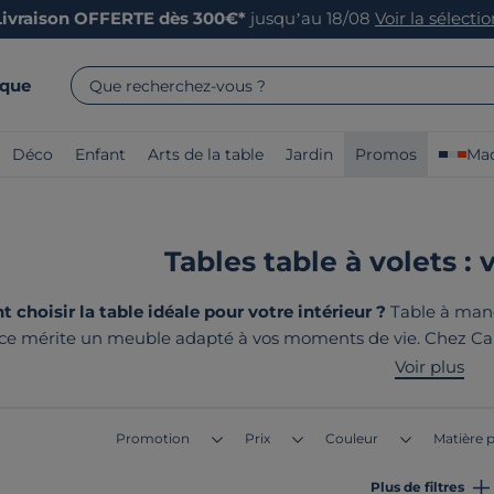
Livraison OFFERTE dès 300€*
jusqu’au 18/08
Voir la sélecti
rque
Que recherchez-vous ?
Déco
Enfant
Arts de la table
Jardin
Promos
Mad
Tables table à volets : 
choisir la table idéale pour votre intérieur ?
Table à mang
ce mérite un meuble adapté à vos moments de vie.
Chez Cam
,
pour créer des espaces de convivialité qui durent dans le t
Voir plus
fabriqués en France ou 
Promotion
Prix
Couleur
Matière p
Plus de filtres