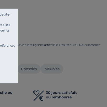
cepter
 cookies
ser les
ge à l'aide d'une intelligence artificielle. Des retours ? Nous sommes
préférences
ents.
ur
canapés
Consoles
Meubles
cile ou
30 jours satisfait
ou remboursé