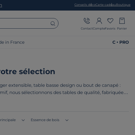
on
Conseils déco
Carte cadeau
Boutique
Contact
Compte
Favoris
Panier
e in France
C • PRO
votre sélection
er extensible, table basse design ou bout de canapé :
if, nous sélectionnons des tables de qualité, fabriquées
emps. Le point commun de nos produits ? Ils sont tous
en Europe
!
rincipale
Essence de bois