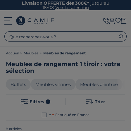
Livraison OFFERTE dès 300€*
jusqu’au
18/08
Voir la sélection
Que recherchez-vous ?
Accueil
>
Meubles
>
Meubles de rangement
Meubles de rangement 1 tiroir : votre
sélection
Buffets
Meubles vitrines
Meubles d'entrée
M
Filtres
Trier
1
Fabriqué en France
8 articles