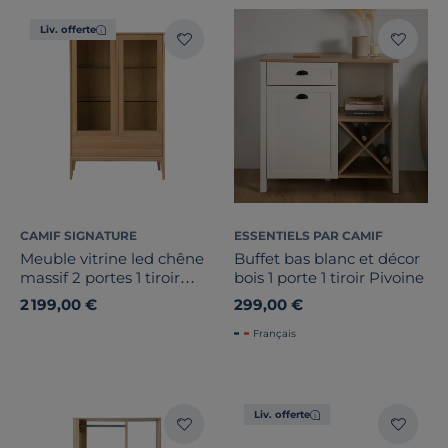
Liv. offerte
Largeur
Hauteur
CAMIF SIGNATURE
ESSENTIELS PAR CAMIF
Meuble vitrine led chêne
Buffet bas blanc et décor
Profondeur
massif 2 portes 1 tiroir
bois 1 porte 1 tiroir Pivoine
Charles
2 199,00 €
299,00 €
Type de porte
Français
Nombre de tiroirs
1
Nombre de portes
Liv. offerte