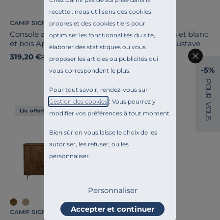
recette : nous utilisons des cookies
CAMIF SIGNATURE
CAMIF SIGNATURE
propres et des cookies tiers pour
Console avec tiroir blanc
Buffet décor bois et blanc
optimiser les fonctionnalités du site,
et bois Apolline
4 portes 1 tiroir Gustave
élaborer des statistiques ou vous
319,20 €
849,00 €
Ancien prix
399,00 €
-20%
proposer les articles ou publicités qui
-5%
vous correspondent le plus.
Français
P
O
Pour tout savoir, rendez-vous sur "
U
R
Gestion des cookies
". Vous pourrez y
V
O
Liv. offerte
modifier vos préférences à tout moment.
U
S
Bien sûr on vous laisse le choix de les
autoriser, les refuser, ou les
personnaliser.
Personnaliser
Accepter et continuer
CAMIF SIGNATURE