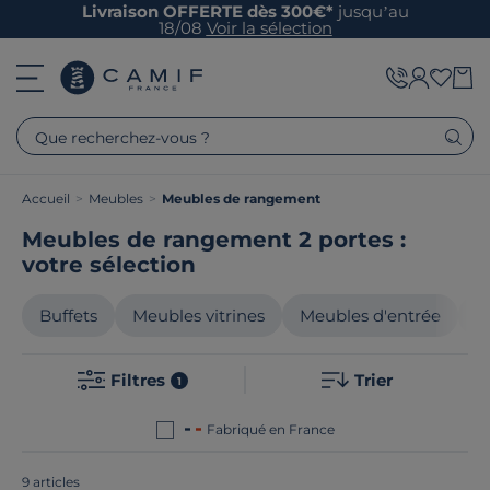
Livraison OFFERTE dès 300€*
jusqu’au
18/08
Voir la sélection
Que recherchez-vous ?
Accueil
>
Meubles
>
Meubles de rangement
Meubles de rangement 2 portes :
votre sélection
Buffets
Meubles vitrines
Meubles d'entrée
M
Filtres
Trier
1
Fabriqué en France
9 articles