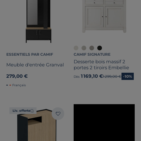
Nombre de portes
1
Marque
Note des clients
Stock
ESSENTIELS PAR CAMIF
CAMIF SIGNATURE
Desserte bois massif 2
Meuble d'entrée Granval
Pays de fabrication
portes 2 tiroirs Embellie
279,00 €
1 169,10 €
Ancien prix
1 299,00 €
-10%
Dès
Français
Liv. offerte