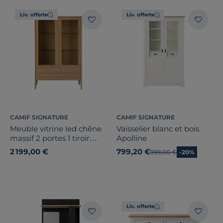
Liv. offerte
Liv. offerte
Bois massif
Largeur
CAMIF SIGNATURE
CAMIF SIGNATURE
Meuble vitrine led chêne
Vaisselier blanc et bois
massif 2 portes 1 tiroir
Apolline
Hauteur
Charles
2 199,00 €
799,20 €
Ancien prix
999,00 €
-20%
Profondeur
Type de porte
Liv. offerte
Nombre de tiroirs