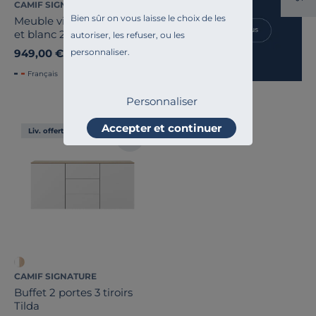
CAMIF SIGNATURE
Bien sûr on vous laisse le choix de les
Meuble vitrine décor bois
et blanc 2 portes Gustave
autoriser, les refuser, ou les
personnaliser.
949,00 €
Français
Personnaliser
Accepter et continuer
Liv. offerte
CAMIF SIGNATURE
Buffet 2 portes 3 tiroirs
Tilda