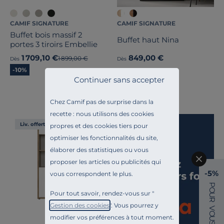
CAMIF SIGNATURE
CAMIF SIGNATURE
Buffet bois massif 2
Buffet haut Nina
portes 3 tiroirs Embellie
1 709,10 €
849,00 €
Ancien prix
1 899,00 €
Dès
Dès
-10%
Continuer sans accepter
Chez Camif pas de surprise dans la
recette : nous utilisons des cookies
Liv. offerte
propres et des cookies tiers pour
optimiser les fonctionnalités du site,
élaborer des statistiques ou vous
proposer les articles ou publicités qui
-5%
vous correspondent le plus.
P
O
Pour tout savoir, rendez-vous sur "
U
R
Gestion des cookies
". Vous pourrez y
V
O
modifier vos préférences à tout moment.
U
S