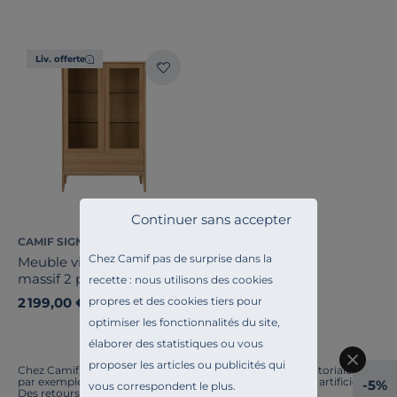
Note des clients
Liv. offerte
Stock
Pays de fabrication
Continuer sans accepter
CAMIF SIGNATURE
Chez Camif pas de surprise dans la
Meuble vitrine led chêne
massif 2 portes 1 tiroir
recette : nous utilisons des cookies
Charles
propres et des cookies tiers pour
2 199,00 €
optimiser les fonctionnalités du site,
élaborer des statistiques ou vous
proposer les articles ou publicités qui
Chez Camif, on innove en permanence. Notre équipe éditoriale a
par exemple généré cette page à l'aide d'une intelligence artificielle.
-5%
vous correspondent le plus.
Des retours ? Nous sommes à l'écoute. Tout comme la