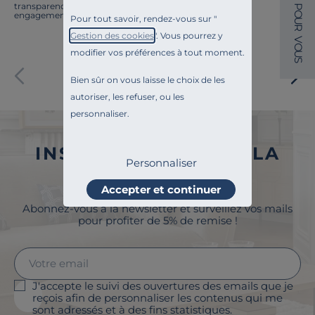
transparence, l'amélioration continue fait partie de nos
P
O
engagements.
Pour tout savoir, rendez-vous sur "
U
R
Gestion des cookies
". Vous pourrez y
V
O
modifier vos préférences à tout moment.
U
S
Paiement sécurisé
Bien sûr on vous laisse le choix de les
autoriser, les refuser, ou les
personnaliser.
INSCRIVEZ-VOUS À LA
Personnaliser
NEWSLETTER
Accepter et continuer
Abonnez-vous à la newsletter et surveillez vos mails
pour profiter de 5% de remise !
J'accepte le suivi des ouvertures des emails que je
reçois afin de personnaliser les contenus qui me
sont adressés et à des fins statistiques.