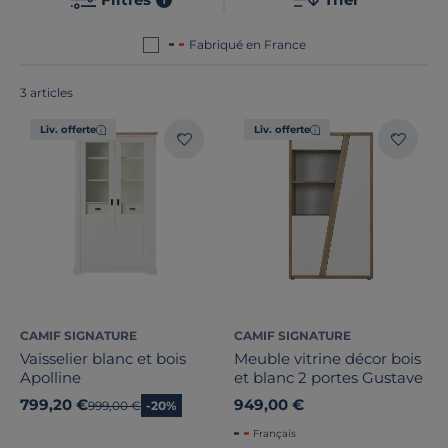
vos besoins. Le point commun de nos produits ? Ils
sont tous
fabriqués en France ou en Europe
!
Fabriqué en France
3 articles
Bois massif
Liv. offerte
Liv. offerte
Largeur
Hauteur
Profondeur
Type de porte
CAMIF SIGNATURE
CAMIF SIGNATURE
Nombre de tiroirs
Vaisselier blanc et bois
Meuble vitrine décor bois
Apolline
et blanc 2 portes Gustave
Nombre de portes
1
799,20 €
949,00 €
Ancien prix
999,00 €
-20%
Français
Marque