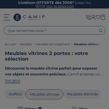
Livraison OFFERTE dès 300€*
jusqu’au
18/08
Voir la sélection
Que recherchez-vous ?
Accueil
>
Meubles
>
Meubles de rangement
>
Meubles vitrines
Meubles vitrines 2 portes : votre
sélection
Découvrez le meuble vitrine parfait pour exposer
vos objets et souvenirs précieux.
Camif propose une
large gamme de vitrines au design élégant, capables
Voir plus
de s'intégrer aisément dans les styles nature,
contemporain ou terroir. Que vous optiez pour un
Buffets
Meubles d'entrée
M
Meubles vitrines
modèle en bois massif ou avec des finitions modernes,
chaque pièce est conçue avec soin pour répondre à
Filtres
Trier
1