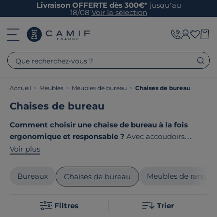
Livraison OFFERTE dès 300€*
jusqu’au
18/08
Voir la sélection
Que recherchez-vous ?
Accueil
>
Meubles
>
Meubles de bureau
>
Chaises de bureau
Chaises de bureau
Comment choisir une chaise de bureau à la fois
ergonomique et responsable ?
Avec accoudoirs
réglables, dossier ajustable ou assise modulable : les
Voir plus
chaises de bureau
s'adaptent à votre morphologie
pour un confort optimal. Chez Camif, nous
Bureaux
Meubles de range
Chaises de bureau
sélectionnons des modèles qui allient bien-être au
travail et fabrication locale responsable. Le point
Filtres
Trier
commun de nos produits ? Ils sont tous
fabriqués en