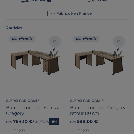
fonctionnel. Le point commun de nos produits ? Ils
sont tous
fabriqués en France ou en Europe
!
Fabriqué en France
3 articles
Fonctionnalité(s)
1
Liv. offerte
Liv. offerte
Dimension
Largeur
Hauteur
Profondeur
C.PRO PAR CAMIF
C.PRO PAR CAMIF
Type de porte
Bureau complet + caisson
Bureau complet Gregory
Gregory
retour 80 cm
Marque
764,10 €
599,00 €
Ancien prix
804,00 €
-5%
Dès
Dès
Français
Français
Note des clients