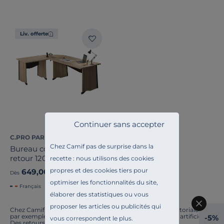
Stock
Liv. offerte
Certifications et labels
Pays de fabrication
Continuer sans accepter
C.PRO PAR CAMIF
Chez Camif pas de surprise dans la
Bureau complet Gregory
retour 120 cm
recette : nous utilisons des cookies
propres et des cookies tiers pour
649,00 €
Dès
optimiser les fonctionnalités du site,
Français
élaborer des statistiques ou vous
proposer les articles ou publicités qui
Chez Camif, on innove en permanence. Notre équipe éditoriale a
par exemple généré cette page à l'aide d'une intelligence artificielle.
-5%
vous correspondent le plus.
Des retours ? Nous sommes à l'écoute. Tout comme la