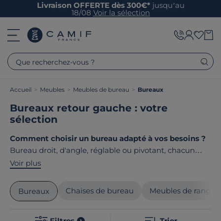
Livraison OFFERTE dès 300€*
jusqu’au
18/08
Voir la sélection
Que recherchez-vous ?
Accueil
>
Meubles
>
Meubles de bureau
>
Bureaux
Bureaux retour gauche : votre
sélection
Comment choisir un bureau adapté à vos besoins ?
Bureau droit, d'angle, réglable ou pivotant, chacun
répond à vos besoins. La tendance est aux modèles en
Voir plus
bois, alliant style classique et design contemporain.
Chez Camif,
les bureaux se distinguent par leur
Chaises de bureau
Meubles de range
Bureaux
qualité
, avec une attention portée aux matériaux et
aux finitions pour créer un espace de travail beau et
Filtres
Trier
1