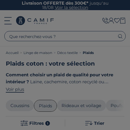
Livraison OFFERTE dès 300€*
jusqu’au
18/08
Voir la sélection
Que recherchez-vous ?
Accueil
>
Linge de maison
>
Déco textile
>
Plaids
Plaids coton : votre sélection
Comment choisir un plaid de qualité pour votre
intérieur ?
Laine, cachemire, coton recyclé ou
mohair ? Que votre plaid serve de jeté de canapé
Voir plus
décoratif ou de couverture douillette pour vos soirées
cocooning, son choix mérite attention. Matières nobles,
Coussins
Rideaux et voilage
Poufs, po
Plaids
finitions soignées, design contemporain, faites le choix
de la qualité. Le point commun de nos produits ? Ils
Filtres
Trier
sont tous
fabriqués en France ou en Europe
!
1