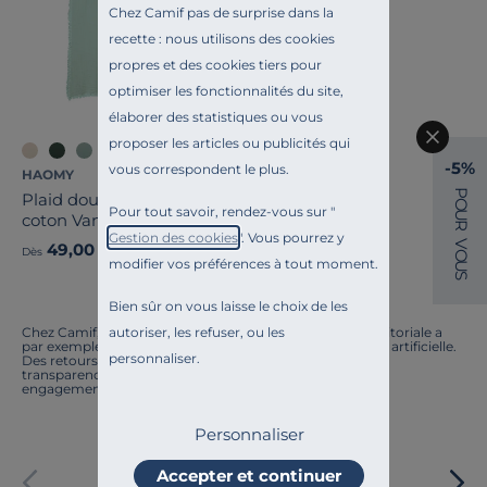
Chez Camif pas de surprise dans la
recette : nous utilisons des cookies
propres et des cookies tiers pour
optimiser les fonctionnalités du site,
élaborer des statistiques ou vous
proposer les articles ou publicités qui
+2
-5%
vous correspondent le plus.
HAOMY
P
Plaid double voile de
O
Pour tout savoir, rendez-vous sur "
U
coton Vanly
R
Gestion des cookies
". Vous pourrez y
V
49,00 €
Dès
O
modifier vos préférences à tout moment.
U
S
Bien sûr on vous laisse le choix de les
autoriser, les refuser, ou les
Chez Camif, on innove en permanence. Notre équipe éditoriale a
par exemple généré cette page à l'aide d'une intelligence artificielle.
personnaliser.
Des retours ? Nous sommes à l'écoute. Tout comme la
transparence, l'amélioration continue fait partie de nos
engagements.
Personnaliser
Paiement sécurisé
Accepter et continuer