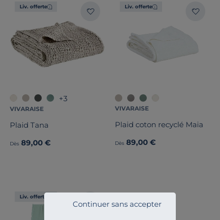
Liv. offerte
Liv. offerte
+3
VIVARAISE
VIVARAISE
Plaid coton recyclé Maia
Plaid Tana
89,00 €
89,00 €
Dès
Dès
Liv. offerte
Continuer sans accepter