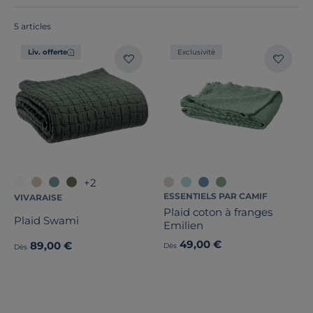
5 articles
Liv. offerte
Exclusivité
Dimension
Marque
Note des clients
+2
Stock
ESSENTIELS PAR CAMIF
VIVARAISE
Plaid coton à franges
Certifications et labels
Plaid Swami
Emilien
49,00 €
89,00 €
Dès
Dès
Pays de fabrication