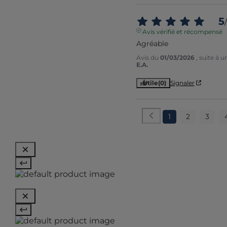
5
/
Avis vérifié et récompensé
Agréable
Avis du
01/03/2026
, suite à 
E.A.
Utile
(0)
Signaler
1
2
3