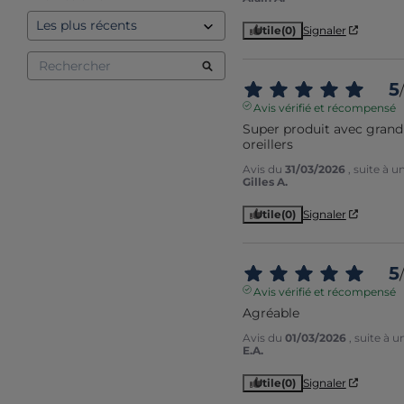
Utile
(0)
Signaler
5
/
Avis vérifié et récompensé
Super produit avec grand 
oreillers
Avis du
31/03/2026
, suite à 
Gilles A.
Utile
(0)
Signaler
5
/
Avis vérifié et récompensé
Agréable
Avis du
01/03/2026
, suite à 
E.A.
Utile
(0)
Signaler