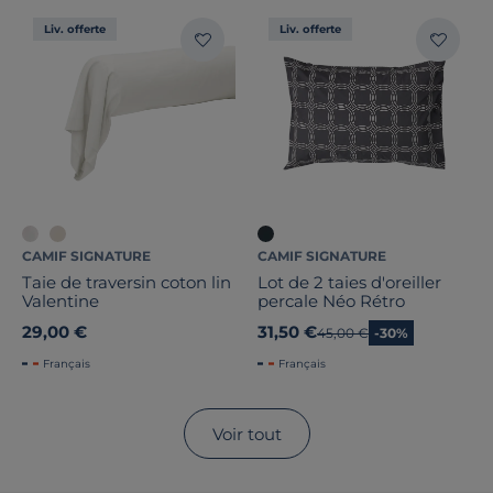
Liv. offerte
Liv. offerte
CAMIF SIGNATURE
CAMIF SIGNATURE
Taie de traversin coton lin
Lot de 2 taies d'oreiller
Valentine
percale Néo Rétro
29,00 €
31,50 €
Ancien prix
45,00 €
-30%
Français
Français
Voir tout