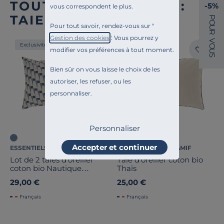
TOUTE NOTRE OFFRE :
-5%
vous correspondent le plus.
TAIES D'OREILLER
P
O
Pour tout savoir, rendez-vous sur "
U
R
Gestion des cookies
". Vous pourrez y
V
Exclusivité
Exclusivité
O
modifier vos préférences à tout moment.
U
S
Bien sûr on vous laisse le choix de les
autoriser, les refuser, ou les
personnaliser.
Personnaliser
Accepter et continuer
ESSENTIELS PAR CAMIF
ESSENTIELS PAR CAMIF
Lot de 2 taies d'oreiller
Taie d'oreiller coton bio
coton bio Nautique
Thaïs
Urbain
29,00 €
25,00 €
Français
Français