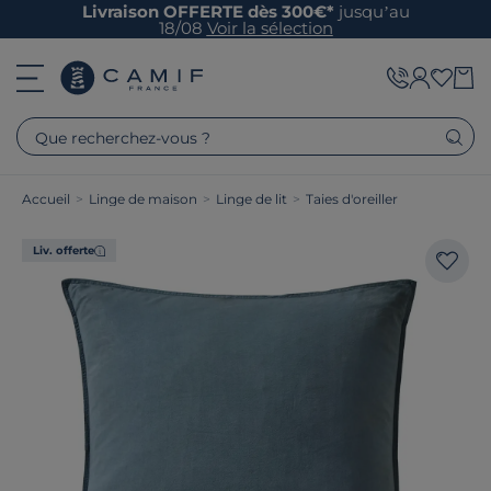
Livraison OFFERTE dès 300€*
jusqu’au
18/08
Voir la sélection
Que recherchez-vous ?
Accueil
>
Linge de maison
>
Linge de lit
>
Taies d'oreiller
Liv. offerte