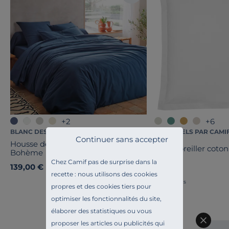
+2
+6
BLANC DES VOSGES
ESSENTIELS PAR CAMI
Continuer sans accepter
Housse de couette percale lavée
Taie d'oreiller coton
Bohème
Chez Camif pas de surprise dans la
139,00 €
16,00 €
recette : nous utilisons des cookies
Français
propres et des cookies tiers pour
optimiser les fonctionnalités du site,
élaborer des statistiques ou vous
proposer les articles ou publicités qui