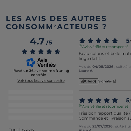
LES AVIS DES AUTRES
CONSOMM’ACTEURS ?
4.7
5
/
/
5
Avis vérifié et récompensé
Beau coloris et belle mat
linge de lit.
Avis du
04/08/2026
, suite à
Laure A.
Basé sur
36
avis soumis à un
contrôle
Voir tous les avis sur ce site
Utile
(0)
Signaler
5
étoiles
29
4
étoiles
3
5
/
3
étoiles
4
Avis vérifié et récompensé
2
étoiles
0
Très bon rapport qualité / 
Commande et livraison sui
1
étoile
0
Avis du
23/07/2026
, suite à 
Trier les avis
Alain A.