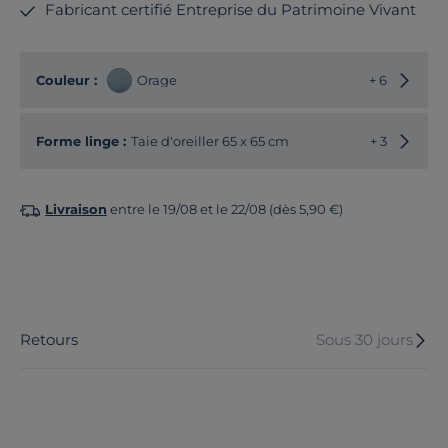
Fabricant certifié Entreprise du Patrimoine Vivant
Choisir
Couleur :
Orage
+ 6
Choisir
Forme linge :
Taie d'oreiller 65 x 65 cm
+ 3
Livraison
entre le 19/08 et le 22/08 (dès 5,90 €)
Retours
Sous 30 jours