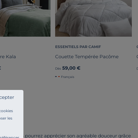
ESSENTIELS PAR CAMIF
re Kala
Couette Tempérée Pacôme
€
59,00 €
Dès
Français
cepter
 cookies
ser les
ARAISE. Vous pourrez apprécier son agréable douceur grâce
préférences