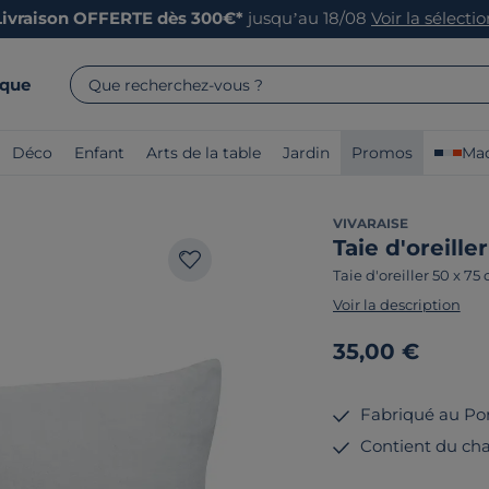
Livraison OFFERTE dès 300€*
jusqu’au 18/08
Voir la sélecti
rque
Que recherchez-vous ?
Déco
Enfant
Arts de la table
Jardin
Promos
Mad
VIVARAISE
Taie d'oreill
Taie d'oreiller 50 x 75
Voir la description
35,00 €
Fabriqué au Po
Contient du ch