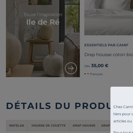
Toute l'inspiration
Ile de Ré
ESSENTIELS PAR CAMIF
Drap housse coton bio
35,00 €
Dès
Français
DÉTAILS DU PRODUIT
Chez Camif 
tiers pour 
articles ou
Pour tout s