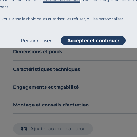
à sa confection 100% chanvre.
ment.
Le chanvre est une matière brute et résistante qui s’em
 vous laisse le choix de les autoriser, les refuser, ou les personnaliser.
décline dans une large palette de coloris, pour répondr
Découvrez toute notre sélection :
Taies d'oreiller
Voir plus
Personnaliser
Accepter et continuer
Dimensions et poids
Caractéristiques techniques
Engagements et traçabilité
Montage et conseils d'entretien
Ajouter au comparateur