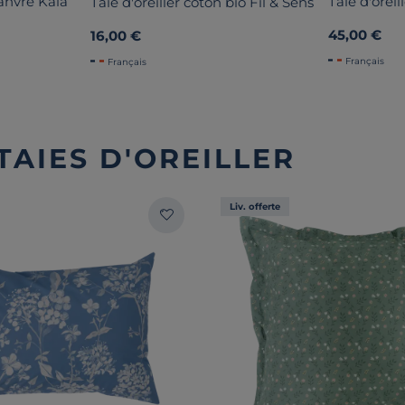
anvre Kala
Taie d'oreil
Taie d'oreiller coton bio Fil & Sens
45,00 €
16,00 €
Français
Français
TAIES D'OREILLER
Liv. offerte