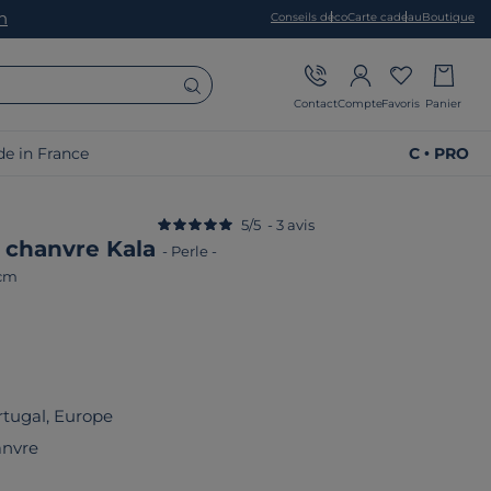
on
Conseils déco
Carte cadeau
Boutique
Contact
Compte
Favoris
Panier
e in France
C • PRO
5
/
5
-
3
avis
er chanvre Kala
-
Perle
-
 cm
rtugal, Europe
anvre