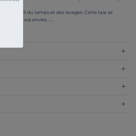
bellit au fil du temps et des lavages. Cette taie se
e à toutes vos envies.