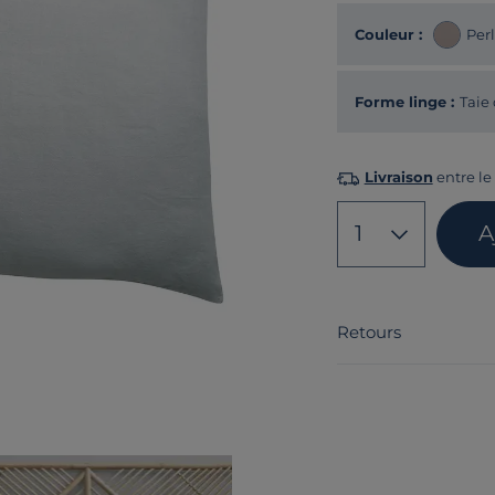
Couleur :
Per
Forme linge :
Taie 
Livraison
entre le 
1
A
Retours