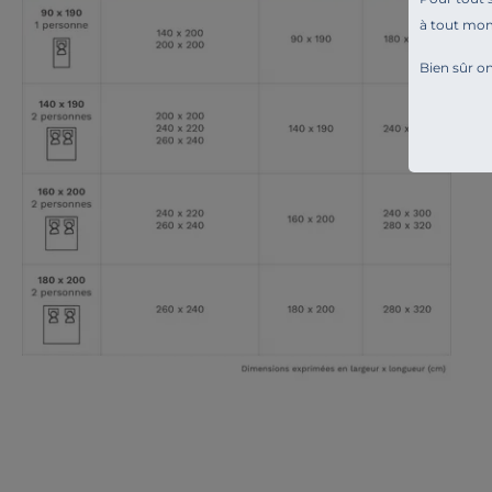
à tout mo
Bien sûr on