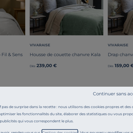
VIVARAISE
VIVARAISE
 Fil & Sens
Housse de couette chanvre Kala
Drap chanv
239,00 €
159,00 
Dès
Dès
Continuer sans ac
pas de surprise dans la recette : nous utilisons des cookies propres et des
optimiser les fonctionnalités du site, élaborer des statistiques ou vous propo
 publicités qui vous correspondent le plus.
Référence : 100359591097
Légère et naturelle, découvrez la collection Kala VIV
avoir, rendez-vous sur "
Gestion des cookies
". Vous pourrez y modifier vos 