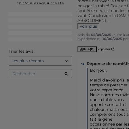
même nettoyer la terrasse
Voir tous les avis sur ce site
bouger la table! Pour ce fai
faut être deux si non les p
5
étoiles
14
vont. Conclusion la CAMI
ABSOLUMENT
...
4
étoiles
1
voir plus
3
étoiles
2
2
étoiles
0
Avis du
05/09/2025
, suite à 
expérience du
16/06/2025
pa
1
étoile
0
Utile
(0)
Signaler
Trier les avis
Réponse de
camif.fr
Bonjour, 

Merci d'avoir pris le 
temps de partager 
votre expérience. 
Nous sommes ravis
que la table vous 
apporte confort et 
chaleur, mais nous 
comprenons tout à 
fait la gêne 
occasionnée par les
pieds qui doivent êt