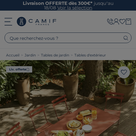
Livraison OFFERTE dès 300€*
jusqu’au
18/08
Voir la sélection
Que recherchez-vous ?
Accueil
>
Jardin
>
Tables de jardin
>
Tables d'extérieur
Liv. offerte