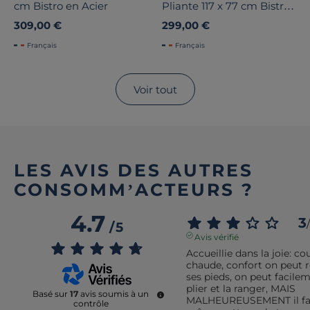
cm Bistro en Acier
Pliante 117 x 77 cm Bistro
en Acier
309,00 €
299,00 €
Français
Français
Voir tout
LES AVIS DES AUTRES
CONSOMM’ACTEURS ?
4.7
3
/
/
5
Avis vérifié
Accueillie dans la joie: cou
chaude, confort on peut r
ses pieds, on peut facileme
plier et la ranger, MAIS 
Basé sur
17
avis soumis à un
MALHEUREUSEMENT il fau
contrôle