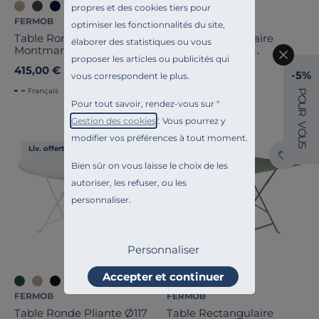
+5
+1
propres et des cookies tiers pour
FERMOB
LAFUMA
optimiser les fonctionnalités du site,
Table Ronde Ø117 cm
Table Rectangulaire
élaborer des statistiques ou vous
Montmartre en Acier
Pliante Balcony
proposer les articles ou publicités qui
Colorblock
415,00 €
179,00 €
-5%
vous correspondent le plus.
Français
Français
P
O
Pour tout savoir, rendez-vous sur "
U
R
Gestion des cookies
". Vous pourrez y
V
O
modifier vos préférences à tout moment.
U
S
Liv. offerte
Liv. offerte
Bien sûr on vous laisse le choix de les
autoriser, les refuser, ou les
personnaliser.
Personnaliser
Accepter et continuer
+7
+8
FERMOB
FERMOB
Table Ronde Pliante Ø117
Table Rectangulaire