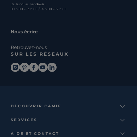
Du lundi au vendredi :
09 h 00 – 13 h 00 / 14 h 00 – 17 h 00
Nous écrire
Retrouvez-nous
SUR LES RÉSEAUX
DÉCOUVRIR CAMIF
La marque
SERVICES
Notre mission
Services et avantages
Nos collections
AIDE ET CONTACT