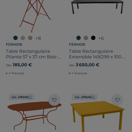
+8
+6
FERMOB
FERMOB
Table Rectangulaire
Table Rectangulaire
Pliante 57 x 37 cm Bistro
Extensible 149/299 x 100
en Acier
cm Ribambelle en
185,00 €
3 650,00 €
Dès
Dès
Aluminium
Français
Français
Liv. offerte
Liv. offerte