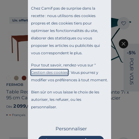
Chez Camif pas de surprise dans la
recette : nous utilisons des cookies
Liv. offerte
Liv. offerte
propres et des cookies tiers pour
optimiser les fonctionnalités du site,
élaborer des statistiques ou vous
proposer les articles ou publicités qui
-5%
vous correspondent le plus.
P
O
Pour tout savoir, rendez-vous sur "
U
R
Gestion des cookies
". Vous pourrez y
V
O
+7
modifier vos préférences à tout moment.
U
S
FERMOB
FERMOB
Table Rectangulaire 195 x
Table Carrée Pliante 71 x
Bien sûr on vous laisse le choix de les
95 cm Calvi en
71 cm Bistro en Acier
autoriser, les refuser, ou les
Aluminium
2 099,00 €
199,00 €
personnaliser.
Dès
Dès
Français
Français
Personnaliser