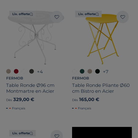
Largeur
Liv. offerte
Liv. offerte
Hauteur
Profondeur
Marque
+4
+7
Traitement
FERMOB
FERMOB
Table Ronde Ø96 cm
Table Ronde Pliante Ø60
Note des clients
Montmartre en Acier
cm Bistro en Acier
329,00 €
165,00 €
Dès
Dès
Stock
Français
Français
Pays de fabrication
Liv. offerte