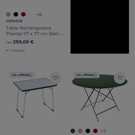
+8
FERMOB
Table Rectangulaire
Pliante 117 x 77 cm Bistro
en Acier
299,00 €
Dès
Français
Liv. offerte
Liv. offerte
+7