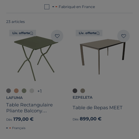
en Europe
!
Fabriqué en France
23 articles
Liv. offerte
Liv. offerte
+1
Forme
EZPELETA
LAFUMA
Table Rectangulaire
Table de Repas MEET
Fonctionnalité(s)
Pliante Balcony
Colorblock
899,00 €
179,00 €
Dès
Dès
Nombre de convives
Français
Dimension