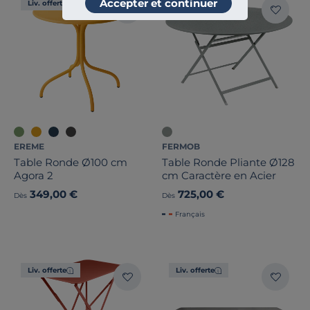
Accepter et continuer
Liv. offerte
Liv. offerte
EREME
FERMOB
Table Ronde Ø100 cm
Table Ronde Pliante Ø128
Agora 2
cm Caractère en Acier
349,00 €
725,00 €
Dès
Dès
Français
Liv. offerte
Liv. offerte