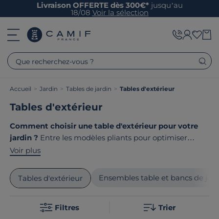
Livraison OFFERTE dès 300€*
jusqu’au
18/08
Voir la sélection
Que recherchez-vous ?
Accueil
>
Jardin
>
Tables de jardin
>
Tables d'extérieur
Tables d'extérieur
Comment choisir une table d'extérieur pour votre
jardin ?
Entre les modèles pliants pour optimiser
l'espace, les tables extensibles pour recevoir famille et
Voir plus
amis, les options s'adaptent à tous vos besoins.
Matériaux résistants, designs contemporains et
Ensembles table et bancs de jard
Tables d'extérieur
dimensions variées vous permettent d'aménager votre
espace extérieur selon vos envies. Le point commun
Filtres
Trier
de nos produits ? Ils sont tous
fabriqués en France ou