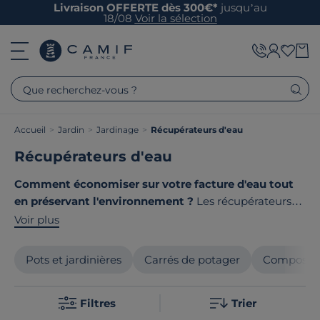
Livraison OFFERTE dès 300€*
jusqu’au
18/08
Voir la sélection
Que recherchez-vous ?
Accueil
>
Jardin
>
Jardinage
>
Récupérateurs d'eau
Récupérateurs d'eau
Comment économiser sur votre facture d'eau tout
en préservant l'environnement ?
Les récupérateurs
d'eau de pluie sont une solution intelligente pour
Voir plus
arroser votre jardin gratuitement. Munis de collecteurs
filtrants et de robinets pratiques, nos réservoirs de 300
Pots et jardinières
Carrés de potager
Composteur
à 1000 litres s'adaptent à tous les espaces extérieurs.
Le point commun de nos produits ? Ils sont tous
Filtres
Trier
fabriqués en France ou en Europe
!