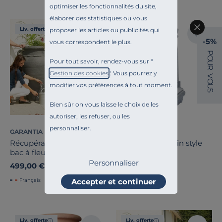
optimiser les fonctionnalités du site,
élaborer des statistiques ou vous
Liv. offerte
Liv. offerte
proposer les articles ou publicités qui
-5%
vous correspondent le plus.
P
O
Pour tout savoir, rendez-vous sur "
U
R
Gestion des cookies
". Vous pourrez y
V
O
modifier vos préférences à tout moment.
U
S
Bien sûr on vous laisse le choix de les
autoriser, les refuser, ou les
personnaliser.
GARANTIA
GARANTIA
Récupérateur d'eau avec
Fontaine de jardin style
bac à fleurs et accessoires
antique, Venezia
360 L, Gris Antik
Personnaliser
499,00 €
299,00 €
Accepter et continuer
Français
Français
Liv. offerte
Liv. offerte