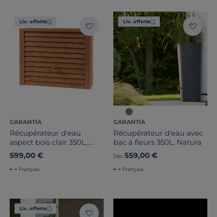
Traitement
Liv. offerte
Liv. offerte
Note des clients
Stock
Pays de fabrication
GARANTIA
GARANTIA
Récupérateur d'eau
Récupérateur d'eau avec
aspect bois clair 350L,
bac à fleurs 350L, Natura
Woody
599,00 €
559,00 €
Dès
Français
Français
Liv. offerte