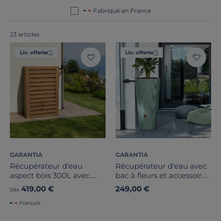
Fabriqué en France
23 articles
Liv. offerte
Liv. offerte
Largeur
GARANTIA
GARANTIA
Récupérateur d'eau
Récupérateur d'eau avec
Hauteur
aspect bois 300L avec
bac à fleurs et accessoires
accessoires, Woody
220 L, Agave Linus
419,00 €
249,00 €
Dès
Profondeur
Français
Marque