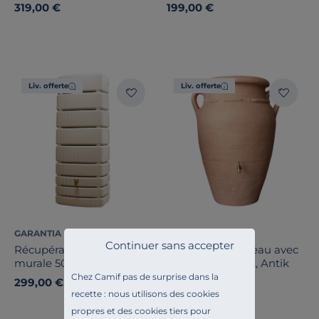
330 L Sable
319,00 €
199,00 €
Liv. offerte
Liv. offerte
GARANTIA
GARANTIA
Continuer sans accepter
Récupérateur d'eau cuve
Récupérateur d'eau avec
murale 500L, Slim Sable
bac à fleurs 360L, Antik
Chez Camif pas de surprise dans la
299,00 €
569,00 €
recette : nous utilisons des cookies
Français
propres et des cookies tiers pour