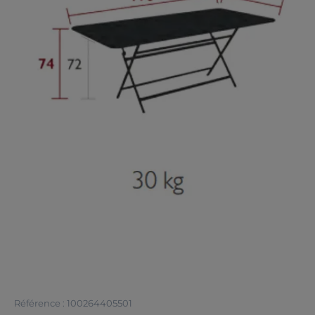
Référence : 100264405501