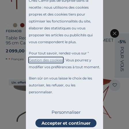
Chez Camif pas de surprise dans la
recette : nous utilisons des cookies
propres et des cookies tiers pour
optimiser les fonctionnalités du site,
élaborer des statistiques ou vous
FERMOB
EZPELETA
proposer les articles ou publicités qui
Table Rectangulaire 195 x
Table de Repas MEET
-5%
vous correspondent le plus.
95 cm Calvi en
Aluminium
P
2 099,00 €
899,00 €
O
Pour tout savoir, rendez-vous sur "
U
R
Français
Gestion des cookies
". Vous pourrez y
V
O
modifier vos préférences à tout moment.
U
S
Bien sûr on vous laisse le choix de les
Liv. offerte
Liv. offerte
autoriser, les refuser, ou les
personnaliser.
Personnaliser
Accepter et continuer