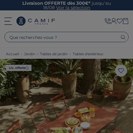
Livraison OFFERTE dès 300€*
jusqu’au
18/08
Voir la sélection
Que recherchez-vous ?
Accueil
>
Jardin
>
Tables de jardin
>
Tables d'extérieur
Liv. offerte