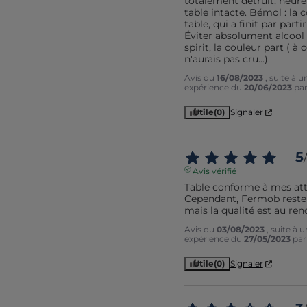
totalement détruit, heur
table intacte. Bémol : la co
table, qui a finit par partir 
Éviter absolument alcool
spirit, la couleur part ( à ce
n'aurais pas cru...)
Avis du
16/08/2023
, suite à u
expérience du
20/06/2023
pa
Utile
(0)
Signaler
5
/
Avis vérifié
Table conforme à mes atte
Cependant, Fermob reste t
mais la qualité est au ren
Avis du
03/08/2023
, suite à 
expérience du
27/05/2023
pa
Utile
(0)
Signaler