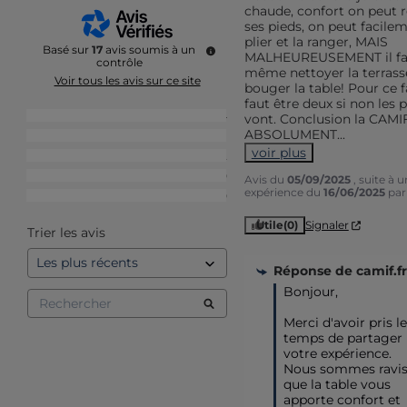
chaude, confort on peut r
ses pieds, on peut facileme
plier et la ranger, MAIS 
Basé sur
17
avis soumis à un
MALHEUREUSEMENT il fau
contrôle
même nettoyer la terrasse
Voir tous les avis sur ce site
bouger la table! Pour ce fai
faut être deux si non les p
5
étoiles
14
vont. Conclusion la CAMI
ABSOLUMENT
...
4
étoiles
1
voir plus
3
étoiles
2
2
étoiles
0
Avis du
05/09/2025
, suite à 
expérience du
16/06/2025
pa
1
étoile
0
Utile
(0)
Signaler
Trier les avis
Réponse de
camif.fr
Bonjour, 

Merci d'avoir pris le 
temps de partager 
votre expérience. 
Nous sommes ravis
que la table vous 
apporte confort et 