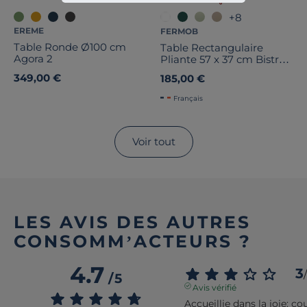
+8
EREME
FERMOB
Table Ronde Ø100 cm
Table Rectangulaire
Agora 2
Pliante 57 x 37 cm Bistro
en Acier
349,00 €
185,00 €
Français
Voir tout
LES AVIS DES AUTRES
CONSOMM’ACTEURS ?
4.7
3
/
/
5
Avis vérifié
Accueillie dans la joie: cou