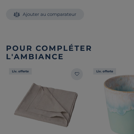
coloris, pour répondre à toutes vos envies.
Découvrez toute notre sélection :
Tables d'extérieur
Ajouter au comparateur
POUR COMPLÉTER
L'AMBIANCE
Liv. offerte
Liv. offerte