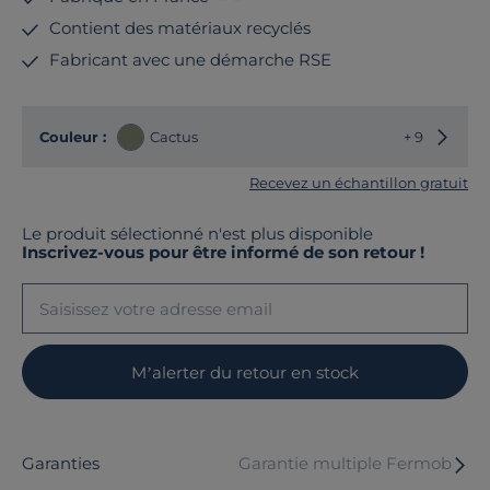
Contient des matériaux recyclés
Fabricant avec une démarche RSE
Choisir
Couleur :
Cactus
+ 9
Recevez un échantillon gratuit
Le produit sélectionné n'est plus disponible
Inscrivez-vous pour être informé de son retour !
M’alerter du retour en stock
Garanties
Garantie multiple Fermob