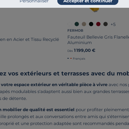
Personnaliser
Accepter et continuer
+5
FERMOB
Fauteuil Bellevie Gris Flanel
en en Acier et Tissu Recyclé
Aluminium
1 199,00 €
Dès
Français
sez vos extérieurs et terrasses avec du mo
votre espace extérieur en véritable pièce à vivre
avec nos
apés modulables s'adaptent aussi bien aux grandes terrasses 
 de détente.
n mobilier de qualité est essentiel
pour profiter pleinement 
lle prolongés et aux conversations entre amis qui s'éternisen
proprié et une protection adaptée sont recommandés pendan