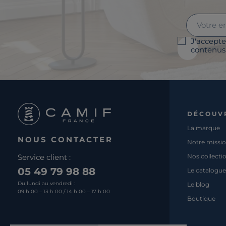
J'accepte
contenus 
DÉCOUV
La marque
NOUS CONTACTER
Notre missi
Service client :
Nos collecti
05 49 79 98 88
Le catalogue
Du lundi au vendredi :
Le blog
09 h 00 – 13 h 00 / 14 h 00 – 17 h 00
Boutique