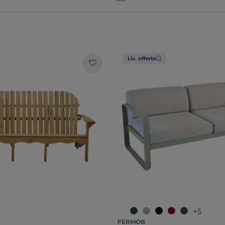
Liv. offerte
+5
FERMOB