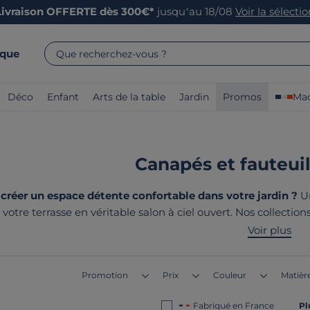
Livraison OFFERTE dès 300€*
jusqu’au 18/08
Voir la sélecti
rque
Que recherchez-vous ?
Déco
Enfant
Arts de la table
Jardin
Promos
Mad
Canapés et fauteuil
éer un espace détente confortable dans votre jardin ?
Un
votre terrasse en véritable salon à ciel ouvert. Nos collecti
ter pleinement des beaux jours. Le point commun de nos prod
Voir plus
Promotion
Prix
Couleur
Matière
Fabriqué en France
Pl