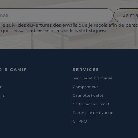
Je m'
 le suivi des ouvertures des emails que je reçois afin de perso
qui me sont adressés et à des fins statistiques.
RIR CAMIF
SERVICES
Services et avantages
on
Comparateur
ons
Cagnotte fidélité
Carte cadeau Camif
Partenaire rénovation
C · PRO