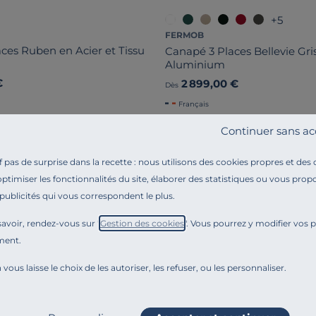
+5
FERMOB
ces Ruben en Acier et Tissu
Canapé 3 Places Bellevie Gri
Aluminium
€
2 899,00 €
Dès
Français
Continuer sans ac
Liv. offerte
pas de surprise dans la recette : nous utilisons des cookies propres et des
optimiser les fonctionnalités du site, élaborer des statistiques ou vous propo
 publicités qui vous correspondent le plus.
avoir, rendez-vous sur "
Gestion des cookies
". Vous pourrez y modifier vos 
ment.
 vous laisse le choix de les autoriser, les refuser, ou les personnaliser.