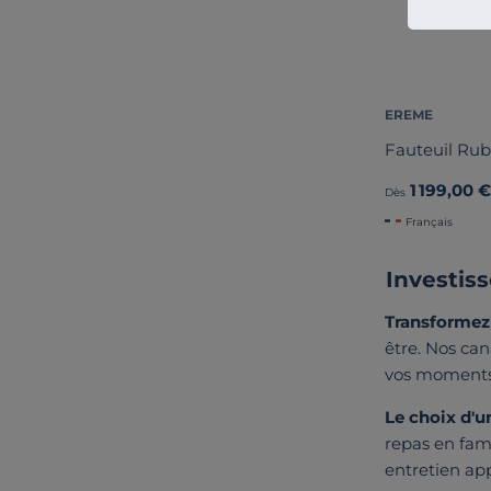
EREME
Fauteuil Rub
1 199,00 €
Dès
Français
Investis
Transformez 
être. Nos can
vos moments
Le choix d'u
repas en fami
entretien ap