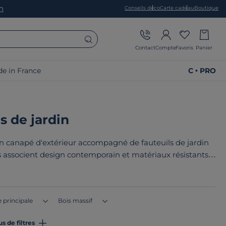
on
Conseils déco
Carte cadeau
Boutique
Contact
Compte
Favoris
Panier
e in France
C • PRO
s de jardin
 canapé d'extérieur accompagné de fauteuils de jardin
ons associent design contemporain et matériaux résistants
uits ? Ils sont tous
fabriqués en France ou en Europe
!
 principale
Bois massif
us de filtres