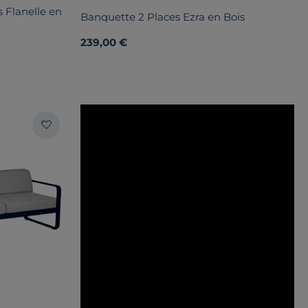
s Flanelle en
Banquette 2 Places Ezra en Bois
239,00 €