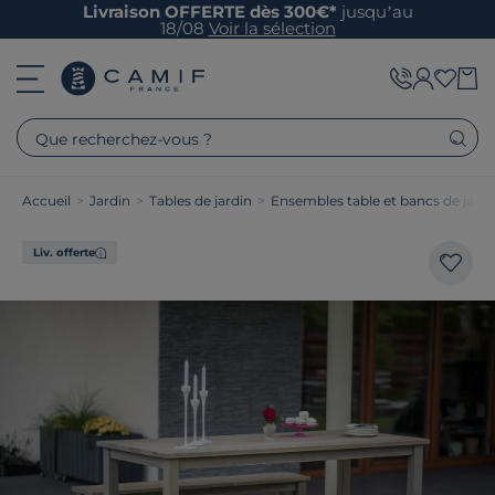
Livraison OFFERTE dès 300€*
jusqu’au
18/08
Voir la sélection
Que recherchez-vous ?
Accueil
>
Jardin
>
Tables de jardin
>
Ensembles table et bancs de jardi
Liv. offerte