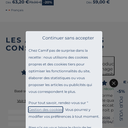
63,20 €
59,00 €
Ancien prix
79,00 €
-20%
Dès
Dès
Français
Continuer sans accepter
LES AVIS DES AUTRES
CONSOMM’ACTEURS ?
Chez Camif pas de surprise dans la
recette : nous utilisons des cookies
4.6
/
5
propres et des cookies tiers pour
optimiser les fonctionnalités du site,
élaborer des statistiques ou vous
5
/
proposer les articles ou publicités qui
Avis vérifié et récompensé
-5%
Basé sur
5
avis soumis à un
vous correspondent le plus.
produit conforme à mes 
contrôle
P
attentes. Belle qualité et 
Voir tous les avis sur ce site
O
Pour tout savoir, rendez-vous sur "
U
livraison impeccable avec 
R
dépôt à l'endroit prévu.
Gestion des cookies
". Vous pourrez y
V
5
étoiles
3
O
modifier vos préférences à tout moment.
U
Avis du
27/06/2026
, suite à 
4
étoiles
2
S
expérience du
22/04/2026
pa
3
étoiles
0
Jeannette A.
Bien sûr on vous laisse le choix de les