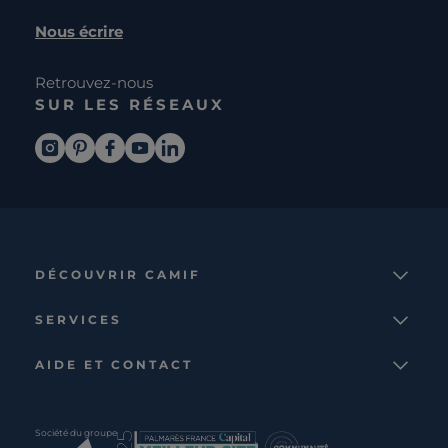
Nous écrire
Retrouvez-nous
SUR LES RÉSEAUX
DÉCOUVRIR CAMIF
La marque
SERVICES
Notre mission
Services et avantages
Nos collections
AIDE ET CONTACT
Comparateur
Le catalogue
Nous contacter
Cagnotte fidélité
Le blog
Suivre votre commande
Carte cadeau Camif
Société du groupe
Boutique