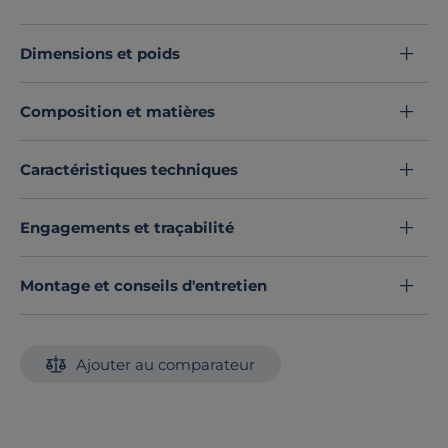
protection contre les UV et une meilleure étanchéité.
Cet ensemble permet d'accueillir jusqu'à 6 convives.
Dimensions et poids
Découvrez toute notre sélection :
Ensembles table et bancs de jardin
Composition et matières
Caractéristiques techniques
Engagements et traçabilité
Montage et conseils d'entretien
Ajouter au comparateur