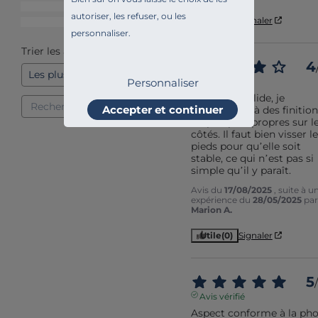
2
étoiles
0
autoriser, les refuser, ou les
Utile
(0)
Signaler
1
étoile
0
personnaliser.
Trier les avis
4
Avis vérifié
Personnaliser
Elle a l’air solide, je 
Accepter et continuer
m’attendais à des finition
un peu plus propres sur le
côtés. Il faut bien visser le
pieds pour qu’elle soit 
stable, ce qui n’est pas si 
simple qu’il y paraît.
Avis du
17/08/2025
, suite à u
expérience du
28/05/2025
par
Marion A.
Utile
(0)
Signaler
5
/
Avis vérifié
Aspect conforme à la phot