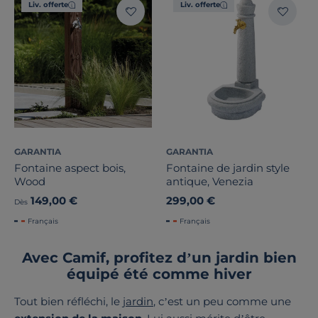
Liv. offerte
Liv. offerte
Largeur
Hauteur
Profondeur
Marque
GARANTIA
GARANTIA
Fontaine aspect bois,
Fontaine de jardin style
Wood
antique, Venezia
Traitement
149,00 €
299,00 €
Dès
Stock
Français
Français
Pays de fabrication
Avec Camif, profitez d’un jardin bien
équipé été comme hiver
Tout bien réfléchi, le
jardin
, c’est un peu comme une