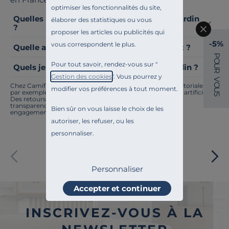
optimiser les fonctionnalités du site,
Quelles réglementations pour un abri de jardin
élaborer des statistiques ou vous
?
proposer les articles ou publicités qui
-5%
vous correspondent le plus.
Quelle autorisation pour mettre un carport ?
P
O
Pour tout savoir, rendez-vous sur "
Quels jeux d'extérieur mettre dans son jardin ?
U
R
Gestion des cookies
". Vous pourrez y
V
O
Chez Camif, on innove en permanence. Notre équipe éditoriale a
modifier vos préférences à tout moment.
U
par exemple généré cette page à l'aide d'une intelligence artificielle.
S
Des retours ? Nous sommes à l'écoute. Tout comme la
transparence, l'amélioration continue fait partie de nos
Bien sûr on vous laisse le choix de les
engagements.
autoriser, les refuser, ou les
personnaliser.
Paiement sécurisé
Personnaliser
Accepter et continuer
INSCRIVEZ-VOUS À LA