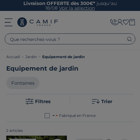
Livraison OFFERTE dès 300€*
jusqu’au
18/08
Voir la sélection
Que recherchez-vous ?
Accueil
>
Jardin
>
Equipement de jardin
Equipement de jardin
Fontaines
Filtres
Trier
Fabriqué en France
2 articles