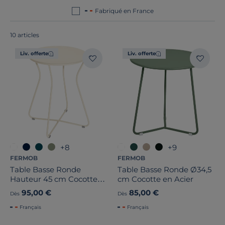
France ou en Europe
!
Fabriqué en France
10 articles
Liv. offerte
Liv. offerte
Forme
Dimension
Largeur
+8
+9
Hauteur
FERMOB
FERMOB
Table Basse Ronde
Table Basse Ronde Ø34,5
Profondeur
Hauteur 45 cm Cocotte
cm Cocotte en Acier
en Acier
95,00 €
85,00 €
Dès
Dès
Marque
Français
Français