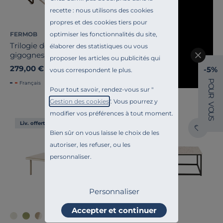
recette : nous utilisons des cookies
propres et des cookies tiers pour
optimiser les fonctionnalités du site,
FERMOB
Trilogie de tables basses
élaborer des statistiques ou vous
gigognes Bouquet rétro
proposer les articles ou publicités qui
beige Oulala
279,00 €
-5%
vous correspondent le plus.
P
Français
O
Pour tout savoir, rendez-vous sur "
U
R
Gestion des cookies
". Vous pourrez y
V
O
modifier vos préférences à tout moment.
U
S
Liv. offerte
Liv. offerte
Bien sûr on vous laisse le choix de les
autoriser, les refuser, ou les
personnaliser.
Personnaliser
Accepter et continuer