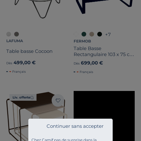
+7
LAFUMA
FERMOB
Table Basse
Table basse Cocoon
Rectangulaire 103 x 75 cm
Bellevie en Aluminium
499,00 €
699,00 €
Dès
Dès
Français
Français
Liv. offerte
Continuer sans accepter
Chez Camif pas de surprise dans la