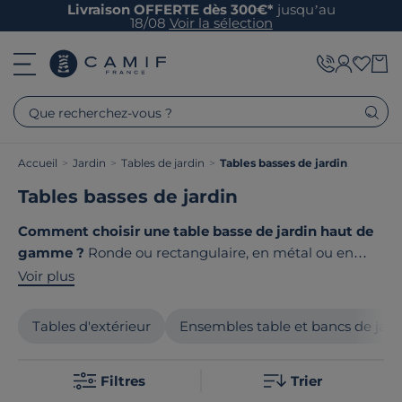
Livraison OFFERTE dès 300€*
jusqu’au
18/08
Voir la sélection
Que recherchez-vous ?
Accueil
>
Jardin
>
Tables de jardin
>
Tables basses de jardin
Tables basses de jardin
Comment choisir une table basse de jardin haut de
gamme ?
Ronde ou rectangulaire, en métal ou en
bois, votre table basse extérieure doit allier style et
Voir plus
résistance pour sublimer votre salon de jardin. Chez
Camif, nous sélectionnons des matériaux nobles et des
Tables d'extérieur
Ensembles table et bancs de jard
designs élégants pour créer des espaces de vie
conviviaux qui durent dans le temps. Le point
Filtres
Trier
commun de nos produits ? Ils sont tous
fabriqués en