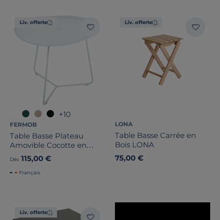
Traitement
Liv. offerte
Liv. offerte
Note des clients
Stock
Pays de fabrication
+10
LONA
FERMOB
Table Basse Carrée en
Table Basse Plateau
Bois LONA
Amovible Cocotte en
Acier et Aluminium
75,00 €
115,00 €
Dès
Français
Liv. offerte