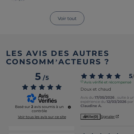
Voir tout
LES AVIS DES AUTRES
CONSOMM’ACTEURS ?
5
5
/
/
5
Avis vérifié et récompensé
Doux et chaud
Avis du
17/05/2026
, suite à u
expérience du
12/03/2026
par
Claudine A.
Basé sur
2
avis soumis à un
contrôle
Utile
(0)
Signaler
Voir tous les avis sur ce site
5
étoiles
2