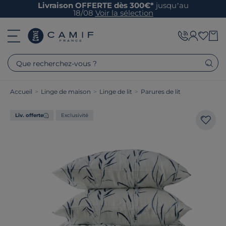
Livraison OFFERTE dès 300€*
jusqu’au
18/08
Voir la sélection
Que recherchez-vous ?
Accueil
>
Linge de maison
>
Linge de lit
>
Parures de lit
Liv. offerte
Exclusivité