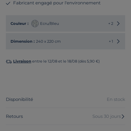
Fabricant engagé pour l'environnement
Choisir
Couleur :
Ecru/Bleu
+ 2
Choisir
Dimension :
240 x 220 cm
+ 1
Livraison
entre le 12/08 et le 18/08 (dès 5,90 €)
Disponibilité
En stock
Retours
Sous 30 jours