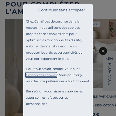
POUR COMPLÉTER
Continuer sans accepter
L'AMBIANCE
Chez Camif pas de surprise dans la
Exclusivité
recette : nous utilisons des cookies
propres et des cookies tiers pour
optimiser les fonctionnalités du site,
élaborer des statistiques ou vous
proposer les articles ou publicités qui
-5%
vous correspondent le plus.
P
Toute l'inspiration
O
Pour tout savoir, rendez-vous sur "
U
Ile de Ré
R
Gestion des cookies
". Vous pourrez y
V
O
modifier vos préférences à tout moment.
U
S
Bien sûr on vous laisse le choix de les
ESSENTIELS PAR CAMI
autoriser, les refuser, ou les
personnaliser.
Drap housse coton b
35,00 €
Dès