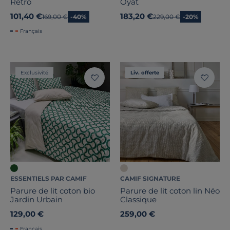
Rétro
Oyat
101,40 €
183,20 €
Ancien prix
169,00 €
-40%
Ancien prix
229,00 €
-20%
Français
Exclusivité
Liv. offerte
ESSENTIELS PAR CAMIF
CAMIF SIGNATURE
Parure de lit coton bio
Parure de lit coton lin Néo
Jardin Urbain
Classique
129,00 €
259,00 €
Français