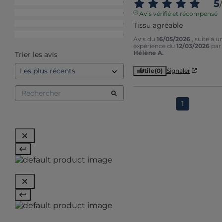
5
4
étoiles
0
/
3
étoiles
0
Avis vérifié et récompensé
2
étoiles
0
Tissu agréable
1
étoile
0
Avis du
16/05/2026
, suite à u
expérience du
12/03/2026
par
Hélène A.
Trier les avis
Utile
(0)
Signaler
1