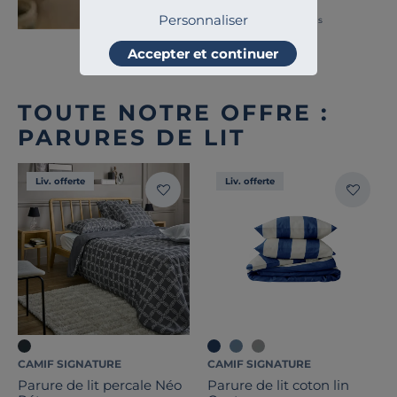
Personnaliser
Français
Accepter et continuer
TOUTE NOTRE OFFRE :
PARURES DE LIT
Liv. offerte
Liv. offerte
CAMIF SIGNATURE
CAMIF SIGNATURE
Parure de lit percale Néo
Parure de lit coton lin