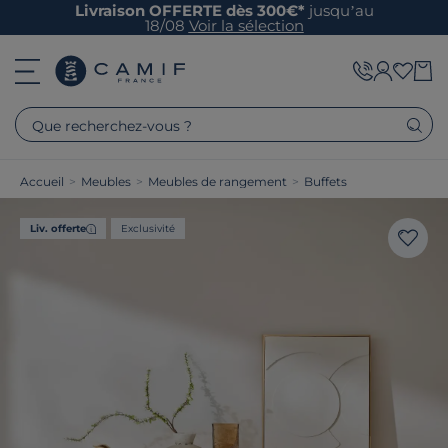
Livraison OFFERTE dès 300€*
jusqu’au
18/08
Voir la sélection
Que recherchez-vous ?
Accueil
>
Meubles
>
Meubles de rangement
>
Buffets
Liv. offerte
Exclusivité