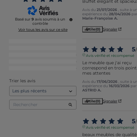
Buffet élégant et spacieux
Avis du
21/07/2026
, suite à u
expérience du
28/04/2026
pa
Marie-Françoise A.
Basé sur
9
avis soumis à un
contrôle
Utile
(0)
Signaler
Voir tous les avis sur ce site
5
étoiles
8
5
4
étoiles
1
/
3
étoiles
0
Avis vérifié et récompensé
2
étoiles
0
Le meuble que j'ai reçu 
correspond en trois points
1
étoile
0
mes attentes
Trier les avis
Avis du
17/06/2026
, suite à u
expérience du
16/03/2026
par
ASTRID A.
Utile
(0)
Signaler
5
/
Avis vérifié et récompensé
beaux meubles de qualité.