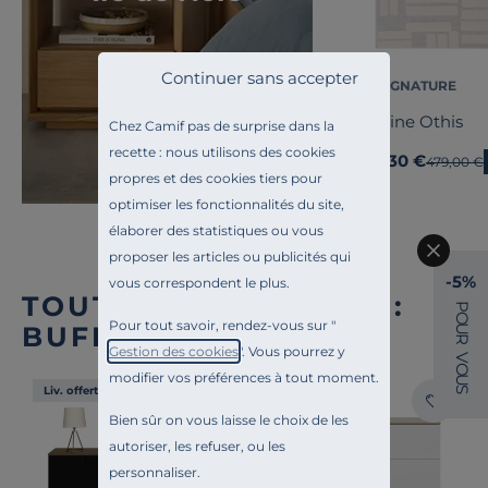
Continuer sans accepter
CAMIF SIGNATURE
Tapis laine Othis
Chez Camif pas de surprise dans la
recette : nous utilisons des cookies
335,30 €
Ancien pr
479,00 €
Dès
propres et des cookies tiers pour
optimiser les fonctionnalités du site,
élaborer des statistiques ou vous
proposer les articles ou publicités qui
-5%
vous correspondent le plus.
TOUTE NOTRE OFFRE :
P
O
Pour tout savoir, rendez-vous sur "
BUFFETS
U
R
Gestion des cookies
". Vous pourrez y
V
O
modifier vos préférences à tout moment.
U
S
Liv. offerte
Liv. offerte
Bien sûr on vous laisse le choix de les
autoriser, les refuser, ou les
personnaliser.