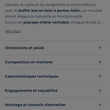
Ajoutez du style et du rangement à votre intérieur
avec le
buffet bas en bois 4 portes Albin
, un meuble
alliant élégance naturelle et fonctionnalité.
Conçu en
placage chêne véritable
, chaque feuille de
bois est soigneusement sélectionnée à la main pour
Voir plus
laisser apparaître les nœuds et veinages du chêne,
apportant une touche authentique et unique à votre
décoration.
Dimensions et poids
Derrière ses 4 portes, ce buffet bas offre une
grande
capacité de rangement
, parfait pour organiser
Composition et matières
vaisselle ou linge de maison. Son format
bas et
épuré
s'intègre facilement dans votre salon, salle à
manger ou même votre entrée.
Caractéristiques techniques
Choisissez l'ambiance chaleureuse du buffet en bois
Albin, un meuble aux lignes épurées qui sublime votre
Engagements et traçabilité
espace tout en vous offrant un rangement optimal.
Découvrez toute notre sélection :
Buffets
Montage et conseils d'entretien