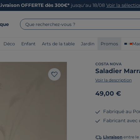
Livraison OFFERTE dès 300€*
jusqu’au 18/08
Voir la sélecti
rque
Que recherchez-vous ?
Déco
Enfant
Arts de la table
Jardin
Promos
Mad
COSTA NOVA
Saladier Mar
Voir la description
49,00 €
Fabriqué au Po
Fabricant avec
Livraison
entre le 