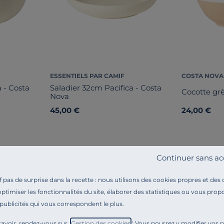
ESSENTIELS PAR CAMIF
COSTA NOVA
 - Costa
Saladier 32cm Pacifica - Costa
Cocotte gr
Nova
45,00 €
24,00 €
Continuer sans ac
pas de surprise dans la recette : nous utilisons des cookies propres et des
optimiser les fonctionnalités du site, élaborer des statistiques ou vous propo
 publicités qui vous correspondent le plus.
Référence : 10038821
Et si vos repas prenaient des airs de voyage ?
avoir, rendez-vous sur "
Gestion des cookies
". Vous pourrez y modifier vos 