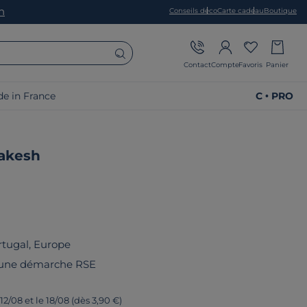
on
Conseils déco
Carte cadeau
Boutique
Contact
Compte
Favoris
Panier
e in France
C • PRO
rakesh
rtugal, Europe
 une démarche RSE
12/08 et le 18/08 (dès 3,90 €)