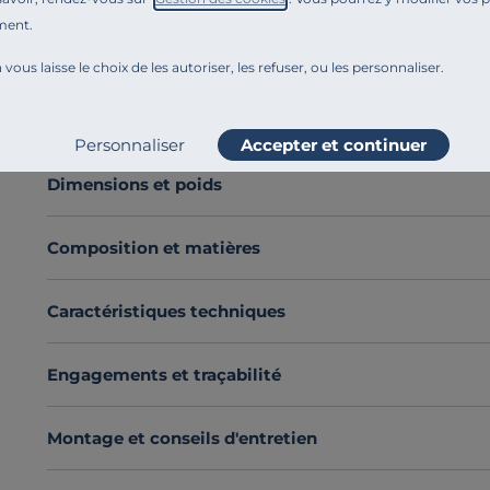
Le saladier Marrakesh en
grès
s'impose au centre de l
ment.
format
accueille aussi bien de grandes salades coloré
 vous laisse le choix de les autoriser, les refuser, ou les personnaliser.
préparation.
Son jeu de teintes révèle une
texture délicatement tr
Voir plus
de caractère et le met en valeur.
Personnaliser
Accepter et continuer
Solide et pratique
, il passe au lave-vaisselle et micro 
Choisissez le charme intemporel du saladier Marrak
Dimensions et poids
Découvrez toute notre sélection :
Saladiers
Composition et matières
Caractéristiques techniques
Engagements et traçabilité
Montage et conseils d'entretien