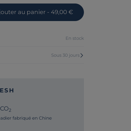
jouter
au panier
- 49,00 €
En stock
Sous 30 jours
ESH
 CO
2
adier fabriqué en Chine