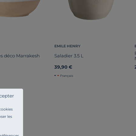
EMILE HENRY
ès déco Marrakesh
Saladier 3.5 L
39,90 €
Français
cepter
 cookies
ser les
préférences