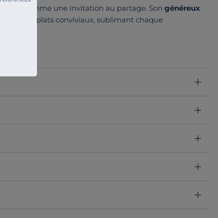
a table comme une invitation au partage. Son
généreux
es que des plats conviviaux, sublimant chaque
availlée
. Sa finition sobre et raffinée apporte une touche
ondes.
esh COSTA NOVA.