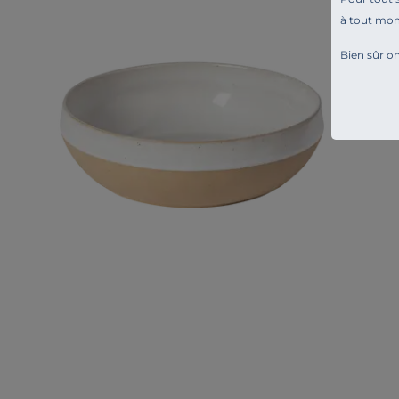
à tout mo
Bien sûr on