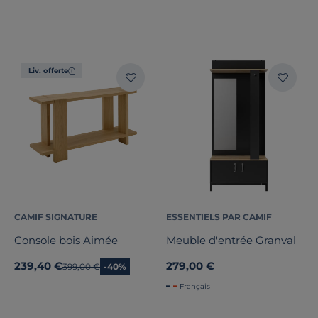
Liv. offerte
CAMIF SIGNATURE
ESSENTIELS PAR CAMIF
Console bois Aimée
Meuble d'entrée Granval
239,40 €
279,00 €
Ancien prix
399,00 €
-40%
Français