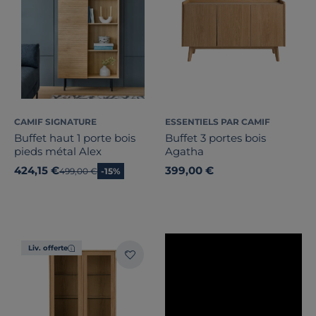
Bois massif
Largeur
Hauteur
Profondeur
CAMIF SIGNATURE
ESSENTIELS PAR CAMIF
Buffet haut 1 porte bois
Buffet 3 portes bois
pieds métal Alex
Agatha
Type de porte
424,15 €
399,00 €
Ancien prix
499,00 €
-15%
Marque
Note des clients
Liv. offerte
Stock
Certifications et labels