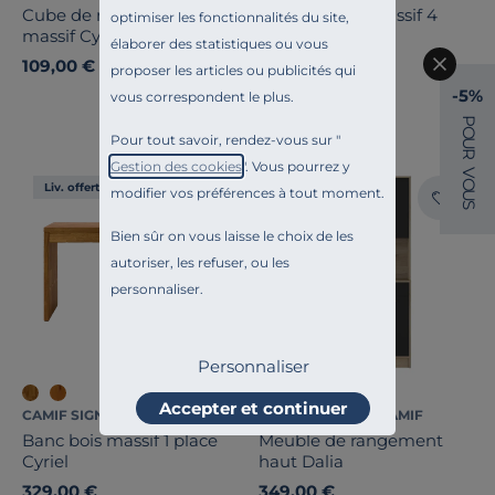
Cube de rangement bois
Buffet chêne massif 4
optimiser les fonctionnalités du site,
massif Cyriel
portes Charles
élaborer des statistiques ou vous
109,00 €
2 199,00 €
proposer les articles ou publicités qui
-5%
vous correspondent le plus.
P
O
Pour tout savoir, rendez-vous sur "
U
R
Gestion des cookies
". Vous pourrez y
V
O
Liv. offerte
modifier vos préférences à tout moment.
U
S
Bien sûr on vous laisse le choix de les
autoriser, les refuser, ou les
personnaliser.
Personnaliser
Accepter et continuer
CAMIF SIGNATURE
ESSENTIELS PAR CAMIF
Banc bois massif 1 place
Meuble de rangement
Cyriel
haut Dalia
329,00 €
349,00 €