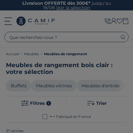
Livraison OFFERTE dès 300€*
jusqu’au
18/08
Voir la sélection
Que recherchez-vous ?
Accueil
>
Meubles
>
Meubles de rangement
Meubles de rangement bois clair :
votre sélection
Buffets
Meubles vitrines
Meubles d'entrée
M
Filtres
Trier
1
Fabriqué en France
37 articles