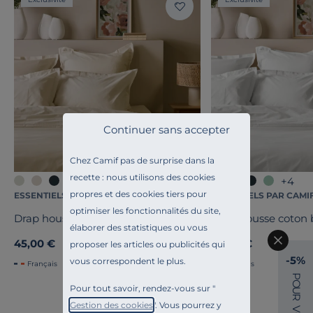
Continuer sans accepter
Chez Camif pas de surprise dans la
recette : nous utilisons des cookies
+4
+4
propres et des cookies tiers pour
ESSENTIELS PAR CAMIF
ESSENTIELS PAR CAMI
optimiser les fonctionnalités du site,
Drap housse coton bio Fil & Sens
Drap housse coton b
élaborer des statistiques ou vous
45,00 €
45,00 €
proposer les articles ou publicités qui
-5%
vous correspondent le plus.
Français
Français
P
O
Pour tout savoir, rendez-vous sur "
U
R
Gestion des cookies
". Vous pourrez y
V