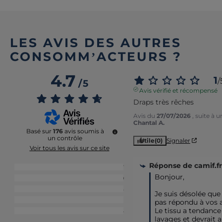
LES AVIS DES AUTRES
CONSOMM’ACTEURS ?
4.7
1
/
/
5
Avis vérifié et récompensé
Draps très rêches
Avis du
27/07/2026
, suite à 
Chantal A.
Basé sur
176
avis soumis à
un contrôle
Utile
(0)
Signaler
Voir tous les avis sur ce site
Réponse de
camif.fr
5
étoiles
137
Bonjour,  

4
étoiles
29
3
étoiles
5
Je suis désolée que
2
étoiles
1
pas répondu à vos at
Le tissu a tendance à
1
étoile
4
lavages et devrait a