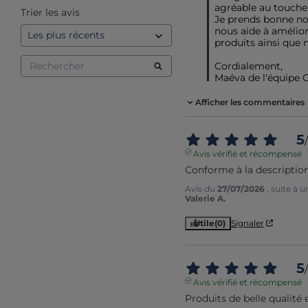
agréable au toucher
Trier les avis
Je prends bonne not
nous aide à améliore
produits ainsi que n
Cordialement,

Maéva de l'équipe 
Afficher les commentaires
5
/
Avis vérifié et récompensé
Conforme à la descriptio
Avis du
27/07/2026
, suite à 
Valerie A.
Utile
(0)
Signaler
5
/
Avis vérifié et récompensé
Produits de belle qualité 