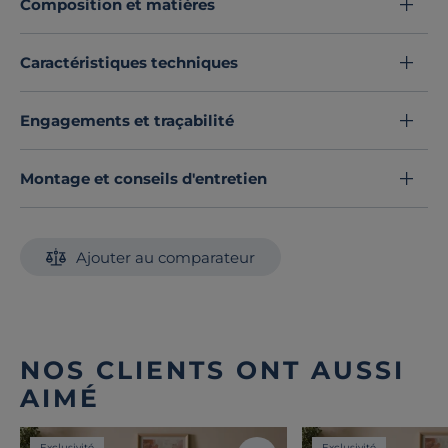
Composition et matières
and matchs uniques. Un indispensable au charme
intemporel qui sublime votre espace nuit.
Craquez dès maintenant pour ce lot de deux draps-
Caractéristiques techniques
housses et transformez votre lit en un véritable cocon
de confort.
Engagements et traçabilité
Découvrez toute notre sélection :
Draps housse
Montage et conseils d'entretien
Ajouter au comparateur
NOS CLIENTS ONT AUSSI
AIMÉ
Exclusivité
Exclusivité