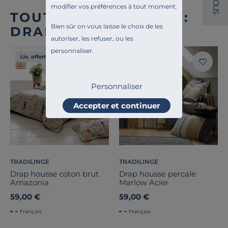
O
modifier vos préférences à tout moment.
U
S
TOUTE NOTRE OFFRE :
Bien sûr on vous laisse le choix de les
DRAPS HOUSSE
autoriser, les refuser, ou les
personnaliser.
Liv. offerte
Liv. offerte
Personnaliser
Accepter et continuer
TRADILINGE
TRADILINGE
Drap housse coton brut
Drap housse percale
Amazonia
Marlow Acier
59,00 €
59,00 €
Français
Français