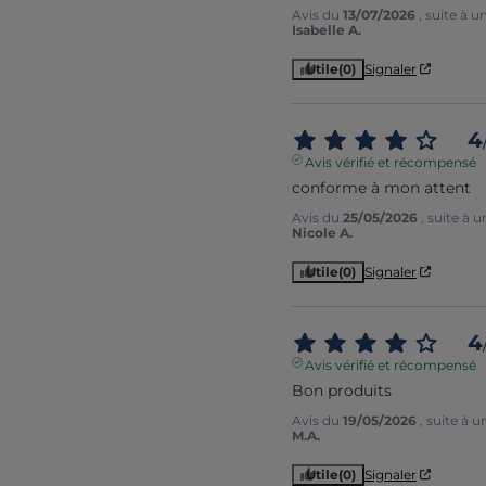
Avis du
13/07/2026
, suite à 
Isabelle A.
Utile
(0)
Signaler
4
Avis vérifié et récompensé
conforme à mon attent
Avis du
25/05/2026
, suite à 
Nicole A.
Utile
(0)
Signaler
4
Avis vérifié et récompensé
Bon produits
Avis du
19/05/2026
, suite à 
M.A.
Utile
(0)
Signaler