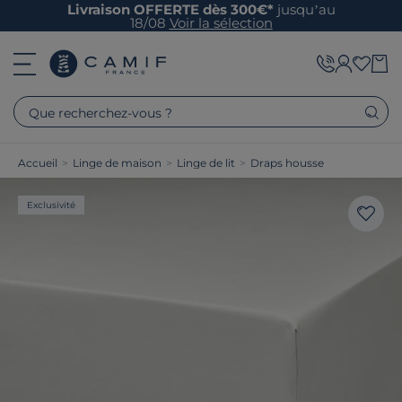
Livraison OFFERTE dès 300€*
jusqu’au
18/08
Voir la sélection
Que recherchez-vous ?
Accueil
>
Linge de maison
>
Linge de lit
>
Draps housse
Exclusivité