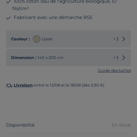
100% coton issu de l'agriculture biologique, 57
fils/cm²
Fabricant avec une démarche RSE
Choisir
Couleur :
Galet
+ 3
Choisir
Dimension :
140 x 200 cm
+ 3
Guide des tailles
Livraison
entre le 12/08 et le 18/08 (dès 3,90 €)
Disponibilité
En stock