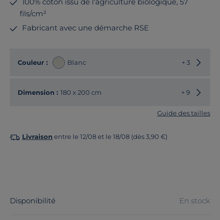
100% coton issu de l'agriculture biologique, 57
fils/cm²
Fabricant avec une démarche RSE
Choisir
Couleur :
Blanc
+ 3
Choisir
Dimension :
180 x 200 cm
+ 9
Guide des tailles
Livraison
entre le 12/08 et le 18/08 (dès 3,90 €)
Disponibilité
En stock