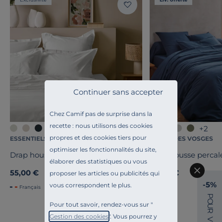
Continuer sans accepter
Chez Camif pas de surprise dans la
recette : nous utilisons des cookies
+4
+2
propres et des cookies tiers pour
ESSENTIELS PAR CAMIF
BLANC DES VOSGES
optimiser les fonctionnalités du site,
Drap housse coton bio Fil & Sens
Drap housse perca
élaborer des statistiques ou vous
55,00 €
85,00 €
proposer les articles ou publicités qui
-5%
vous correspondent le plus.
Français
P
O
Pour tout savoir, rendez-vous sur "
U
R
Gestion des cookies
". Vous pourrez y
V