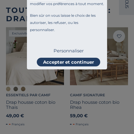
O
modifier vos préférences à tout moment.
U
S
TOUTE NOTRE OFFRE :
Bien sûr on vous laisse le choix de les
DRAPS HOUSSE
autoriser, les refuser, ou les
personnaliser.
Exclusivité
Liv. offerte
Personnaliser
Accepter et continuer
ESSENTIELS PAR CAMIF
CAMIF SIGNATURE
Drap housse coton bio
Drap housse coton bio
Thaïs
Rhea
49,00 €
59,00 €
Français
Français