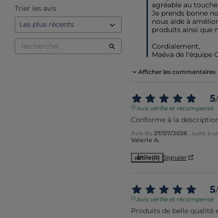
agréable au toucher
Trier les avis
Je prends bonne not
nous aide à améliore
produits ainsi que n
Cordialement,

Maéva de l'équipe 
Afficher les commentaires
5
/
Avis vérifié et récompensé
Conforme à la descriptio
Avis du
27/07/2026
, suite à 
Valerie A.
Utile
(0)
Signaler
5
/
Avis vérifié et récompensé
Produits de belle qualité 