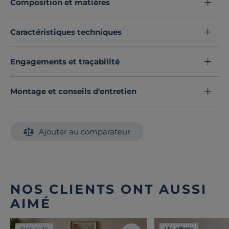
Composition et matières
and matchs uniques. Un indispensable au charme
intemporel qui sublime votre espace nuit.
Craquez dès maintenant pour ce lot de deux draps-
Caractéristiques techniques
housses et transformez votre lit en un véritable cocon
de confort.
Engagements et traçabilité
Découvrez toute notre sélection :
Draps housse
Montage et conseils d'entretien
Ajouter au comparateur
NOS CLIENTS ONT AUSSI
AIMÉ
Exclusivité
Liv. offerte