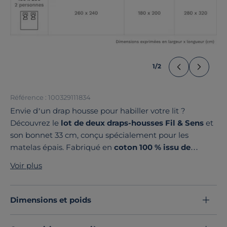
1
/
2
Référence : 100329111834
Envie d’un drap housse pour habiller votre lit ?
Découvrez le
lot de deux draps-housses Fil & Sens
et
son bonnet 33 cm, conçu spécialement pour les
matelas épais. Fabriqué en
coton 100 % issu de
l’agriculture biologique
avec un tissage de 57
Voir plus
fils/cm², il épouse parfaitement les contours de votre
literie, sans jamais glisser.
Fabriqué avec soin en France
et disponible dans une
Dimensions et poids
large gamme de couleurs et de tailles
, il s’harmonise
facilement avec votre linge de lit pour créer des mix