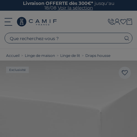
Livraison OFFERTE dès 300€*
jusqu’au
18/08
Voir la sélection
Que recherchez-vous ?
Accueil
>
Linge de maison
>
Linge de lit
>
Draps housse
Exclusivité