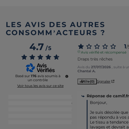
LES AVIS DES AUTRES
CONSOMM’ACTEURS ?
4.7
1
/
/
5
Avis vérifié et récompensé
Draps très rêches
Avis du
27/07/2026
, suite à 
Chantal A.
Basé sur
176
avis soumis à
un contrôle
Utile
(0)
Signaler
Voir tous les avis sur ce site
Réponse de
camif.fr
5
étoiles
137
Bonjour,  

4
étoiles
29
3
étoiles
5
Je suis désolée que
2
étoiles
1
pas répondu à vos at
Le tissu a tendance à
1
étoile
4
lavages et devrait a