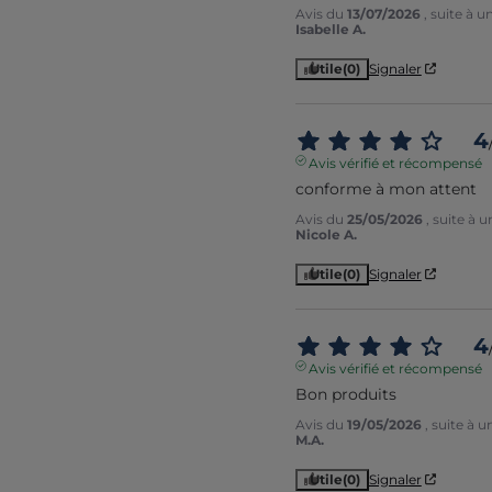
Avis du
13/07/2026
, suite à 
Isabelle A.
Utile
(0)
Signaler
4
Avis vérifié et récompensé
conforme à mon attent
Avis du
25/05/2026
, suite à 
Nicole A.
Utile
(0)
Signaler
4
Avis vérifié et récompensé
Bon produits
Avis du
19/05/2026
, suite à 
M.A.
Utile
(0)
Signaler