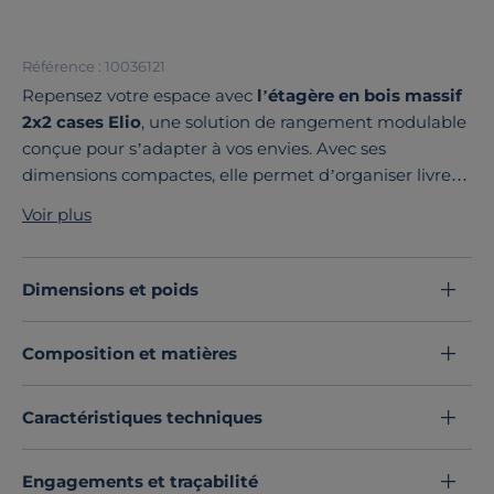
Référence : 10036121
Repensez votre espace avec
l’étagère en bois massif
2x2 cases Elio
, une solution de rangement modulable
conçue pour s’adapter à vos envies. Avec ses
dimensions compactes, elle permet d’organiser livres,
objets décoratifs et accessoires du quotidien.
Voir plus
Conçue
en pin massif brut
et non traité, cette étagère
séduit par son authenticité, apportant du caractère à
votre intérieur. Sa structure aux lignes simples lui
Dimensions et poids
permet de s’intégrer aussi bien dans une entrée, un
bureau, un salon ou une chambre.
Composition et matières
Exprimez votre créativité en jouant avec les
différentes configurations
! Seule ou associée à
d’autres modules de la collection, Elio s’adapte à
Caractéristiques techniques
toutes vos envies. Pour un rangement optimisé,
ajoutez des pieds ou des portes en options et
Engagements et traçabilité
transformez certaines cases en espaces de rangement