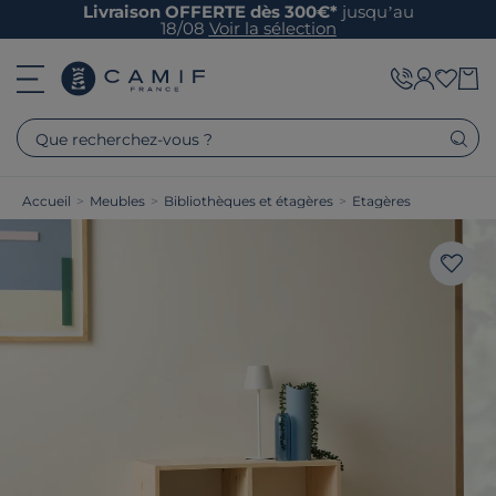
Livraison OFFERTE dès 300€*
jusqu’au
18/08
Voir la sélection
Que recherchez-vous ?
Accueil
>
Meubles
>
Bibliothèques et étagères
>
Etagères