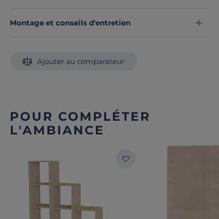
fermés.
Avec l’étagère Elio, profitez d’un
Montage et conseils d'entretien
meuble intemporel
et robuste
, et à la fois fonctionnel et personnalisable.
Découvrez toute notre sélection :
Etagères
Ajouter au comparateur
POUR COMPLÉTER
L'AMBIANCE