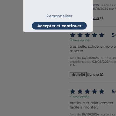
Avis du
13/02/2025
, suite à u
expérience du
21/11/2024
par
Personnaliser
Utile
(0)
Signaler
Accepter et continuer
5
/
Avis vérifié
tres belle, solide, simple a 
monter
Avis du
14/01/2025
, suite à u
expérience du
02/09/2024
pa
F.A.
Utile
(0)
Signaler
5
/
Avis vérifié
pratique et relativement 
facile à monter.
Avis du
19/10/2024
, suite à u