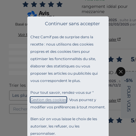
rangement idéal pour 
mezzanine
Avis du
30/05/2025
, suite à u
Continuer sans accepter
expérience du
02/03/2025
par
Basé sur
7
avis soumis à un
FABIENNE A.
contrôle
Voir tous les avis sur ce site
Chez Camif pas de surprise dans la
Utile
(0)
Signaler
recette : nous utilisons des cookies
5
étoiles
7
propres et des cookies tiers pour
4
étoiles
0
5
optimiser les fonctionnalités du site,
/
3
étoiles
0
Avis vérifié
élaborer des statistiques ou vous
2
étoiles
0
CORRESPOND AU BESO
1
étoile
0
proposer les articles ou publicités qui
-5%
vous correspondent le plus.
Avis du
15/03/2025
, suite à u
Trier les avis
expérience du
16/12/2024
par
P
YVAN A.
O
Pour tout savoir, rendez-vous sur "
U
R
Gestion des cookies
". Vous pourrez y
Utile
(0)
Signaler
V
O
modifier vos préférences à tout moment.
U
S
Bien sûr on vous laisse le choix de les
5
/
autoriser, les refuser, ou les
Avis vérifié
Ras
personnaliser.