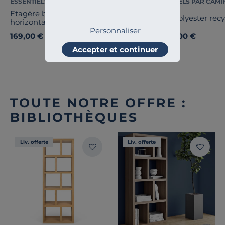
ESSENTIELS PAR CAMIF
ESSENTIELS PAR CAMI
Etagère bois massif 2 cases
Tapis polyester rec
horizontales Elio
Personnaliser
169,00 €
129,00 €
Dès
Accepter et continuer
TOUTE NOTRE OFFRE :
BIBLIOTHÈQUES
Liv. offerte
Liv. offerte