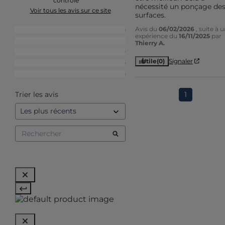
contrôle
nécessité un ponçage des
Voir tous les avis sur ce site
surfaces.
Avis du
06/02/2026
, suite à 
5
étoiles
0
expérience du
16/11/2025
par
4
étoiles
1
Thierry A.
3
étoiles
0
Utile
(0)
Signaler
2
étoiles
0
1
étoile
0
1
Trier les avis