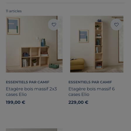
tous
fabriqués en France ou en Europe
!
11 articles
Largeur
Hauteur
ESSENTIELS PAR CAMIF
ESSENTIELS PAR CAMIF
Profondeur
Etagère bois massif 2x3
Etagère bois massif 6
cases Elio
cases Elio
Type de porte
199,00 €
229,00 €
Marque
Note des clients