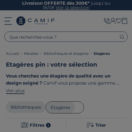
Livraison OFFERTE dès 300€*
jusqu’au
18/08
Voir la sélection
Que recherchez-vous ?
Accueil
>
Meubles
>
Bibliothèques et étagères
>
Etagères
Etagères pin : votre sélection
Vous cherchez une étagère de qualité avec un
design soigné ?
Camif vous propose une gamme
d'étagères qui s'intègrent parfaitement au styles de
Voir plus
décoration nature, contemporain ou terroir. Chaque
pièce est conçue pour magnifier vos espaces tout en
Bibliothèques
Etagères
offrant une praticité optimale. Nos étagères sont
robustes et élégantes, idéales pour personnaliser votre
Filtres
Trier
intérieur. Le point commun de nos produits ? Ils sont
1