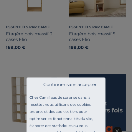
ESSENTIELS PAR CAMIF
ESSENTIELS PAR CAMIF
Etagère bois massif 3
Etagère bois massif 5
cases Elio
cases Elio
169,00 €
199,00 €
Continuer sans accepter
Chez Camif pas de surprise dans la
recette : nous utilisons des cookies
propres et des cookies tiers pour
optimiser les fonctionnalités du site,
élaborer des statistiques ou vous