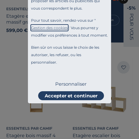
proposer les articles ou publicités qui
-5%
vous correspondent le plus.
ESSENTIELS PAR CAMIF
P
Etagère escalier bois
O
Pour tout savoir, rendez-vous sur "
massif grande version Elio
U
R
Gestion des cookies
". Vous pourrez y
599,00 €
V
O
modifier vos préférences à tout moment.
U
S
Bien sûr on vous laisse le choix de les
autoriser, les refuser, ou les
personnaliser.
Personnaliser
Accepter et continuer
ESSENTIELS PAR CAMIF
ESSENTIELS PAR CAMIF
Etagère bois massif 4
Etagère escalier bois