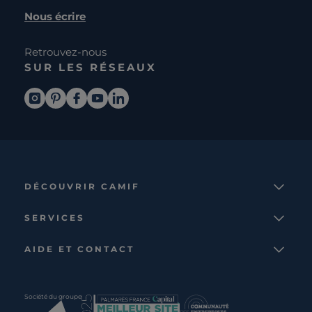
Nous écrire
Retrouvez-nous
SUR LES RÉSEAUX
DÉCOUVRIR CAMIF
La marque
SERVICES
Notre mission
Services et avantages
Nos collections
AIDE ET CONTACT
Comparateur
Le catalogue
Nous contacter
Cagnotte fidélité
Le blog
Suivre votre commande
Carte cadeau Camif
Société du groupe
Boutique
Aide et foire aux questions